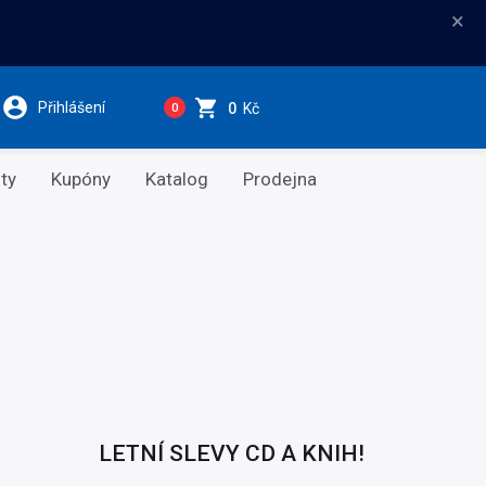
×
Přihlášení
0
Kč
0
ty
Kupóny
Katalog
Prodejna
LETNÍ SLEVY CD A KNIH!