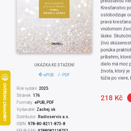
predstavou vie
Kresťanstvo pod
oslobodzuje od
pravá kresťans
vnútornom život
láske. Skutoční 
živú skúsenosť 
ponúka praktick
príbehmi, ktor
dielo má moc p
UKÁZKA
KE STAŽENÍ
života, ktorý j
ePUB
PDF
túžia po viere,
Rok vydání
2025
Stránek
176
218 Kč
Formáty
ePUB, PDF
Vydavatel
Zachej.sk
Distributor
Radioservis a.s.
ISBN
978-80-8211-873-8
EPUB EAN
9788082118752