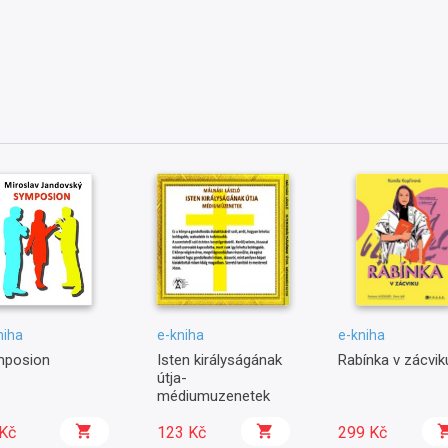
niha
e-kniha
e-kniha
mposion
Isten királyságának
Rabínka v zácvik
útja-
médiumuzenetek
Kč
123 Kč
299 Kč