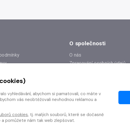
O společnosti
podmínky
O nás
avy
Zpracování osobních údajů
e
Zásady práce s cookies
 cookies)
Klub Radioservis
í dotazy
Kontakty
valo vyhledávání, abychom si pamatovali, co máte v
í od smlouvy
y, abychom vás neobtěžovali nevhodnou reklamou a
uborů cookies
, tj. malých souborů, které se dočasně
te a pomůžete nám tak web zlepšovat.