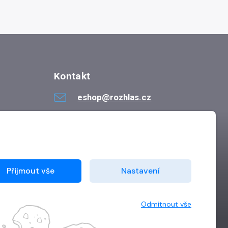
Kontakt
eshop@rozhlas.cz
724 819 319
Po - Pá 8:30 - 16:30
Přijmout vše
Nastavení
Odmítnout vše
Vytvořilo
Grand IT s.r.o.