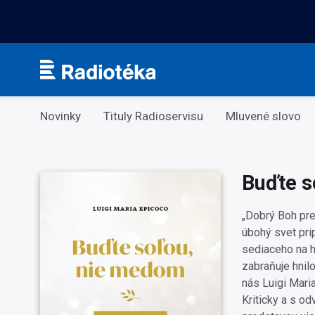
Kategorie
Novinky
Tituly Radioservisu
Mluvené slovo
Buďte s
„Dobrý Boh pr
úbohý svet pri
sediaceho na h
zabraňuje hnil
nás Luigi Mari
Kriticky a s o