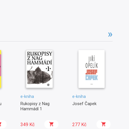
e-kniha
e-kniha
e-
u
Rukopisy z Nag
Josef Čapek
O 
Hammádí 1
349 Kč
277 Kč
1