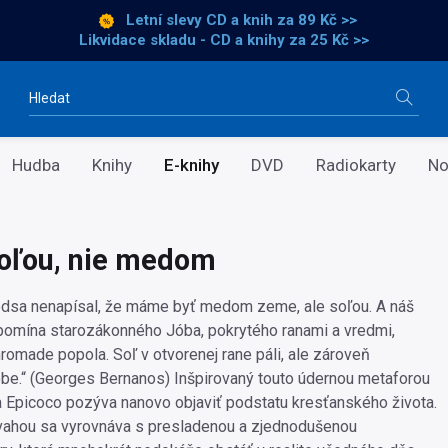
Letní slevy CD a knih
za 89 Kč >>
Likvidace skladu - CD a knihy za 25 Kč >>
Vyhledávání
Hudba
Knihy
E-knihy
DVD
Radiokarty
No
oľou, nie medom
edsa nenapísal, že máme byť medom zeme, ale soľou. A náš
pomína starozákonného Jóba, pokrytého ranami a vredmi,
romade popola. Soľ v otvorenej rane páli, ale zároveň
obe.“ (Georges Bernanos) Inšpirovaný touto údernou metaforou
a Epicoco pozýva nanovo objaviť podstatu kresťanského života.
dvahou sa vyrovnáva s presladenou a zjednodušenou