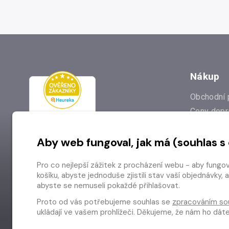
Nákup
Obchodní 
Ceny dopr
Reklamac
Aby web fungoval, jak má (souhlas s
Prodejna
Nejčastějš
Pro co nejlepší zážitek z procházení webu - aby fungo
Odstoupen
košíku, abyste jednoduše zjistili stav vaší objednávk
abyste se nemuseli pokaždé přihlašovat.
Proto od vás potřebujeme souhlas se
zpracováním so
ukládají ve vašem prohlížeči. Děkujeme, že nám ho dá
Copyright © 2026 Radioservis a.s.