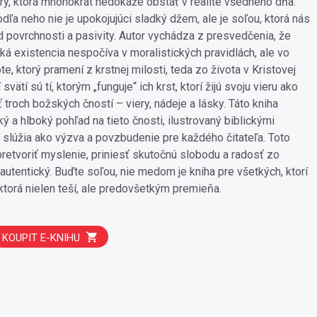
ry, ktorá mnohokrát nedokáže obstáť v realite všedného dňa.
ľa neho nie je upokojujúci sladký džem, ale je soľou, ktorá nás
 povrchnosti a pasivity. Autor vychádza z presvedčenia, že
ká existencia nespočíva v moralistických pravidlách, ale vo
e, ktorý pramení z krstnej milosti, teda zo života v Kristovej
svätí sú tí, ktorým „funguje“ ich krst, ktorí žijú svoju vieru ako
troch božských čností – viery, nádeje a lásky. Táto kniha
ý a hlboký pohľad na tieto čnosti, ilustrovaný biblickými
é slúžia ako výzva a povzbudenie pre každého čitateľa. Toto
retvoriť myslenie, priniesť skutočnú slobodu a radosť zo
e autentický. Buďte soľou, nie medom je kniha pre všetkých, ktorí
 ktorá nielen teší, ale predovšetkým premieňa.
KOUPIT E-KNIHU