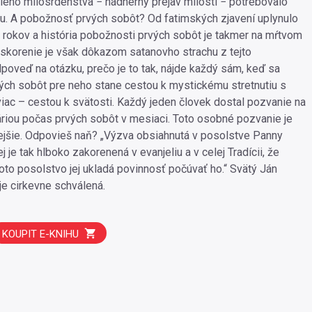
eho milosrdenstva − nádherný prejav milosti − potrebovalo
su. A pobožnosť prvých sobôt? Od fatimských zjavení uplynulo
o rokov a história pobožnosti prvých sobôt je takmer na mŕtvom
skorenie je však dôkazom satanovho strachu z tejto
poveď na otázku, prečo je to tak, nájde každý sám, keď sa
ch sobôt pre neho stane cestou k mystickému stretnutiu s
iac – cestou k svätosti. Každý jeden človek dostal pozvanie na
áriou počas prvých sobôt v mesiaci. Toto osobné pozvanie je
ejšie. Odpovieš naň? „Výzva obsiahnutá v posolstve Panny
 je tak hlboko zakorenená v evanjeliu a v celej Tradícii, že
 toto posolstvo jej ukladá povinnosť počúvať ho.“ Svätý Ján
 je cirkevne schválená.
KOUPIT E-KNIHU