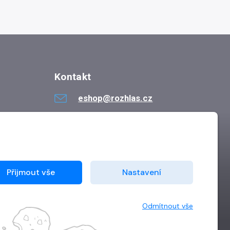
Kontakt
eshop@rozhlas.cz
724 819 319
Po - Pá 8:30 - 16:30
Přijmout vše
Nastavení
Odmítnout vše
Vytvořilo
Grand IT s.r.o.