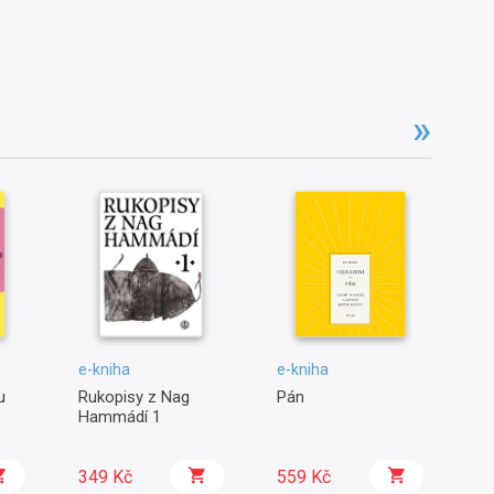
e-kniha
e-kniha
e-
u
Rukopisy z Nag
Pán
Sp
Hammádí 1
349 Kč
559 Kč
9