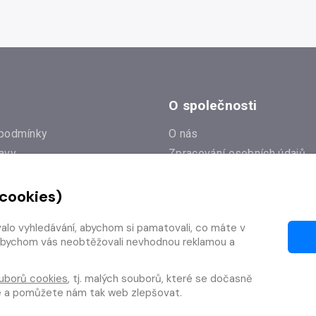
O společnosti
podmínky
O nás
avy
Zpracování osobních údajů
e
Zásady práce s cookies
 cookies)
Klub Radioservis
í dotazy
Kontakty
valo vyhledávání, abychom si pamatovali, co máte v
í od smlouvy
y, abychom vás neobtěžovali nevhodnou reklamou a
uborů cookies
, tj. malých souborů, které se dočasně
te a pomůžete nám tak web zlepšovat.