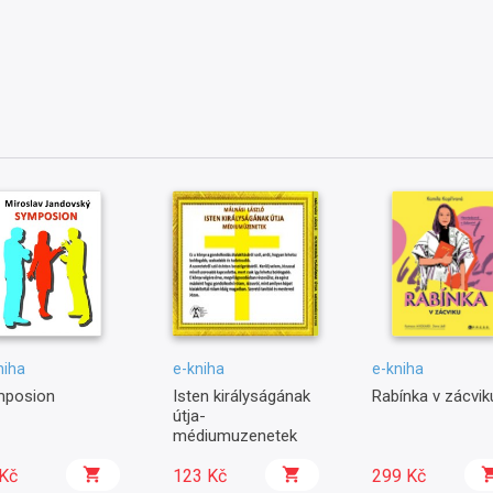
niha
e-kniha
e-kniha
mposion
Isten királyságának
Rabínka v zácvik
útja-
médiumuzenetek
Kč
123 Kč
299 Kč