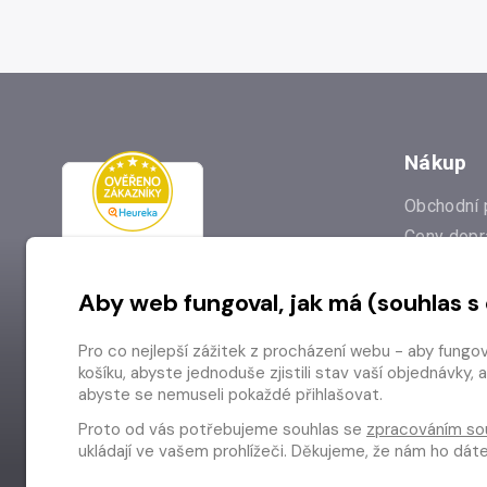
Nákup
Obchodní 
Ceny dopr
Reklamac
Aby web fungoval, jak má (souhlas s
Prodejna
Nejčastějš
Pro co nejlepší zážitek z procházení webu - aby fungo
Odstoupen
košíku, abyste jednoduše zjistili stav vaší objednávk
abyste se nemuseli pokaždé přihlašovat.
Proto od vás potřebujeme souhlas se
zpracováním so
ukládají ve vašem prohlížeči. Děkujeme, že nám ho dá
Copyright © 2026 Radioservis a.s.