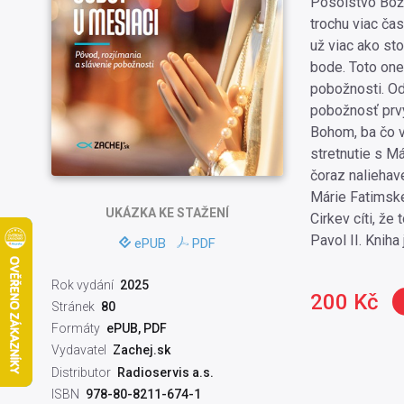
Posolstvo Boži
trochu viac ča
už viac ako st
bode. Toto one
pobožnosti. Od
pobožnosť prvý
Bohom, ba čo v
stretnutie s M
čoraz naliehav
Márie Fatimskej
UKÁZKA
KE STAŽENÍ
Cirkev cíti, že
Pavol II. Kniha
ePUB
PDF
Rok vydání
2025
200 Kč
Stránek
80
Formáty
ePUB, PDF
Vydavatel
Zachej.sk
Distributor
Radioservis a.s.
ISBN
978-80-8211-674-1