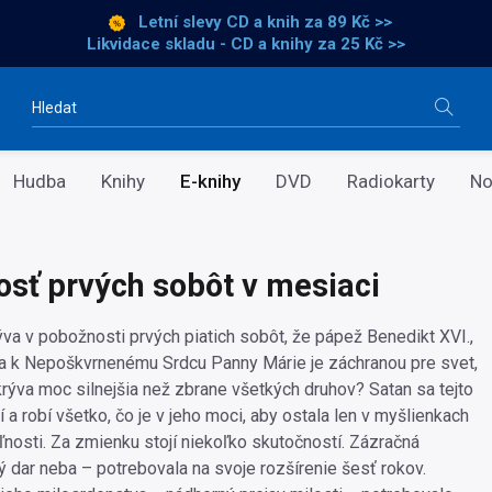
Letní slevy CD a knih
za 89 Kč >>
Likvidace skladu - CD a knihy za 25 Kč >>
Vyhledávání
Hudba
Knihy
E-knihy
DVD
Radiokarty
No
sť prvých sobôt v mesiaci
ýva v pobožnosti prvých piatich sobôt, že pápež Benedikt XVI.,
cta k Nepoškvrnenému Srdcu Panny Márie je záchranou pre svet,
rýva moc silnejšia než zbrane všetkých druhov? Satan sa tejto
 a robí všetko, čo je v jeho moci, aby ostala len v myšlienkach
ľnosti. Za zmienku stojí niekoľko skutočností. Zázračná
ý dar neba – potrebovala na svoje rozšírenie šesť rokov.