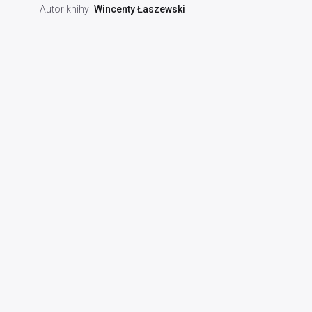
Autor knihy
Wincenty Łaszewski