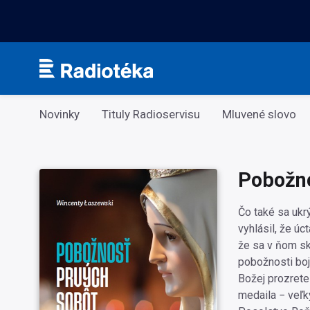
Kategorie
Novinky
Tituly Radioservisu
Mluvené slovo
Pobožno
Čo také sa ukr
vyhlásil, že ú
že sa v ňom sk
pobožnosti bojí
Božej prozrete
medaila − veľk