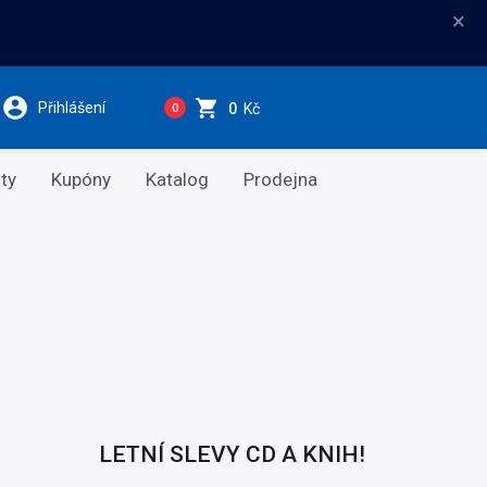
×
Přihlášení
0
Kč
0
ty
Kupóny
Katalog
Prodejna
LETNÍ SLEVY CD A KNIH!