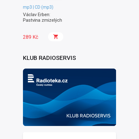
mp3 | CD (mp3)
Václav Erben:
Pastvina zmizelých
289 Kč
KLUB RADIOSERVIS