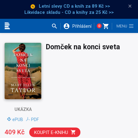
×
Letní slevy CD a knih
za 89 Kč >>
Likvidace skladu - CD a knihy za 25 Kč >>
Přihlášení
0
Kategorie
Domček na konci sveta
UKÁZKA
ePUB
PDF
409 Kč
KOUPIT E-KNIHU