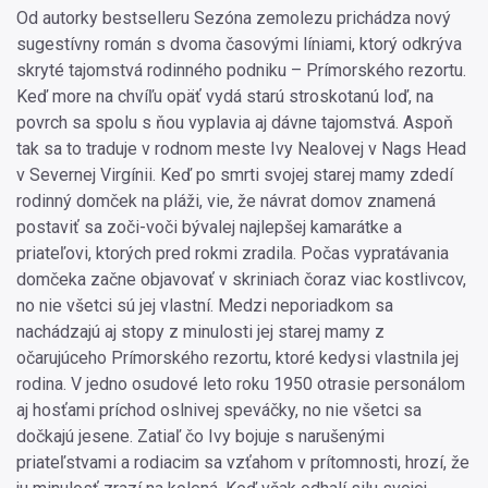
Od autorky bestselleru Sezóna zemolezu prichádza nový
sugestívny román s dvoma časovými líniami, ktorý odkrýva
skryté tajomstvá rodinného podniku – Prímorského rezortu.
Keď more na chvíľu opäť vydá starú stroskotanú loď, na
povrch sa spolu s ňou vyplavia aj dávne tajomstvá. Aspoň
tak sa to traduje v rodnom meste Ivy Nealovej v Nags Head
v Severnej Virgínii. Keď po smrti svojej starej mamy zdedí
rodinný domček na pláži, vie, že návrat domov znamená
postaviť sa zoči-voči bývalej najlepšej kamarátke a
priateľovi, ktorých pred rokmi zradila. Počas vypratávania
domčeka začne objavovať v skriniach čoraz viac kostlivcov,
no nie všetci sú jej vlastní. Medzi neporiadkom sa
nachádzajú aj stopy z minulosti jej starej mamy z
očarujúceho Prímorského rezortu, ktoré kedysi vlastnila jej
rodina. V jedno osudové leto roku 1950 otrasie personálom
aj hosťami príchod oslnivej speváčky, no nie všetci sa
dočkajú jesene. Zatiaľ čo Ivy bojuje s narušenými
priateľstvami a rodiacim sa vzťahom v prítomnosti, hrozí, že