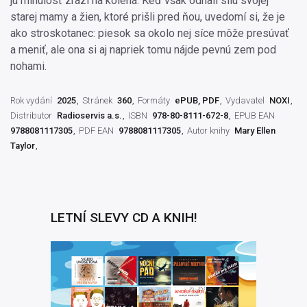
ju minulosť zrazí na kolená. Keď však odhalí silu svojej
starej mamy a žien, ktoré prišli pred ňou, uvedomí si, že je
ako stroskotanec: piesok sa okolo nej síce môže presúvať
a meniť, ale ona si aj napriek tomu nájde pevnú zem pod
nohami.
Rok vydání
2025
Stránek
360
Formáty
ePUB, PDF
Vydavatel
NOXI
Distributor
Radioservis a.s.
ISBN
978-80-8111-672-8
EPUB EAN
9788081117305
PDF EAN
9788081117305
Autor knihy
Mary Ellen
Taylor
LETNÍ SLEVY CD A KNIH!