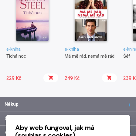
e-kniha
e-kniha
e-knih
Tichá noc
Má mě rád, nemá mě rád
Šéf
229 Kč
249 Kč
239 K
Nákup
O společnosti
Aby web fungoval, jak má
Kontakt
(souhlas s cookies)