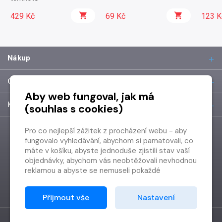
429 Kč
69 Kč
123 K
Nákup
O společnosti
Aby web fungoval, jak má
Kontakt
(souhlas s cookies)
Pro co nejlepší zážitek z procházení webu - aby
fungovalo vyhledávání, abychom si pamatovali, co
máte v košíku, abyste jednoduše zjistili stav vaší
objednávky, abychom vás neobtěžovali nevhodnou
reklamou a abyste se nemuseli pokaždé
přihlašovat.
Proto od vás potřebujeme souhlas se
Přijmout vše
Nastavení
zpracováním souborů cookies
, tj. malých souborů,
které se dočasně ukládají ve vašem prohlížeči.