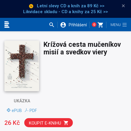
×
Letní slevy CD a knih
za 89 Kč >>
Likvidace skladu - CD a knihy za 25 Kč >>
Přihlášení
0
Kategorie
Krížová cesta mučeníkov
misií a svedkov viery
UKÁZKA
ePUB
PDF
26 Kč
KOUPIT E-KNIHU