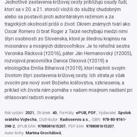
Jednotlivé zastavenia krížovej cesty približujú osudy ľudí,
ktorí sa v 20. a 21. storočí vložili do služby chudobným
alebo sa postavili proti autoritárskym režimom a za
tragických okolností prišli o život. Okrem známych tvárí ako
Oscar Romero či brat Roger z Taizé nechýbajú medzi nimi
štyri osobnosti zo Slovenska, ktoré je štedrou krajinou na
misionárov a misijných dobrovoľníkov. Je to rehoľná sestra
Veronika Rácková (†2016), páter Ján Hermanovský (†2005),
rozvojová pracovníčka Danica Olexová (†2019) a
etnologička Emília Bihariová (†2019), ktorí naplnili svojím
životom štyri zastavenia krížovej cesty. Ich strata je však
ovocím pre nový svet Božieho kráľovstva, vzkriesenia, a
príklad ich života nám pomáha v našom misijnom nadšení pri
ohlasovaní radosti evanjelia.
Rok vydání
2021
Stránek
40
Formáty
ePUB, PDF
Vydavatel
Spolok
svätého Vojtecha
Distributor
Radioservis a.s.
ISBN
978-80-8161-
398-2
EPUB EAN
9788081615207
PDF EAN
9788081615207
Autor knihy
Martina Grochálová