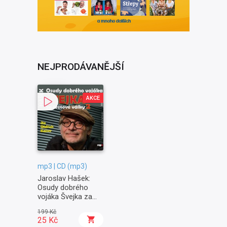
NEJPRODÁVANĚJŠÍ
AKCE
mp3 | CD (mp3)
Jaroslav Hašek:
Osudy dobrého
vojáka Švejka za
světové války II. -
199 Kč
Na frontě
25 Kč