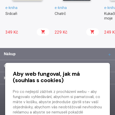
e-kniha
e-kniha
e-knih
Srdcaři
Chatrč
Kukačk
moje
349 Kč
229 Kč
249 K
Nákup
O společnosti
Aby web fungoval, jak má
Kontakt
(souhlas s cookies)
Pro co nejlepší zážitek z procházení webu - aby
fungovalo vyhledávání, abychom si pamatovali, co
máte v košíku, abyste jednoduše zjistili stav vaší
objednávky, abychom vás neobtěžovali nevhodnou
reklamou a abyste se nemuseli pokaždé