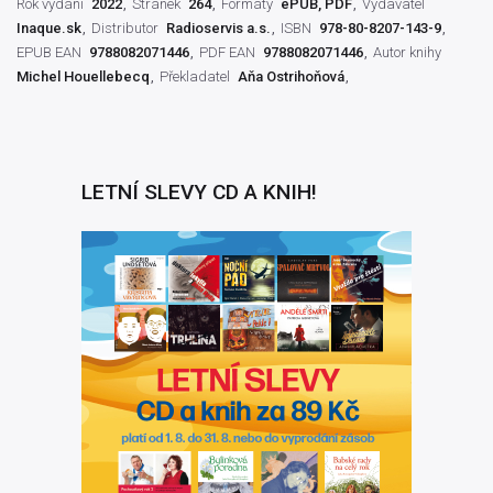
Rok vydání
2022
Stránek
264
Formáty
ePUB, PDF
Vydavatel
Inaque.sk
Distributor
Radioservis a.s.
ISBN
978-80-8207-143-9
EPUB EAN
9788082071446
PDF EAN
9788082071446
Autor knihy
Michel Houellebecq
Překladatel
Aňa Ostrihoňová
LETNÍ SLEVY CD A KNIH!