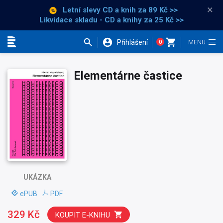
×
Letní slevy CD a knih
za 89 Kč >>
Likvidace skladu - CD a knihy za 25 Kč >>
Přihlášení
0
Kategorie
Elementárne častice
UKÁZKA
ePUB
PDF
329 Kč
KOUPIT E-KNIHU