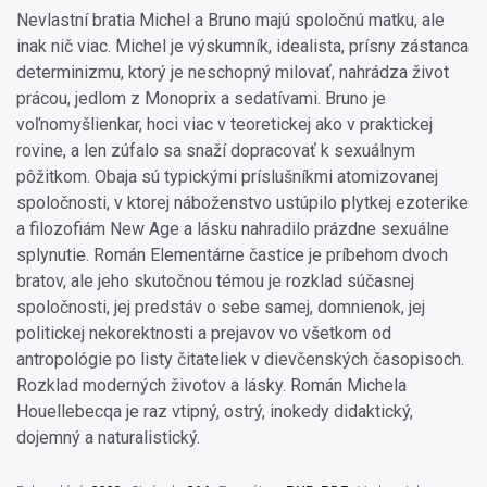
Nevlastní bratia Michel a Bruno majú spoločnú matku, ale
inak nič viac. Michel je výskumník, idealista, prísny zástanca
determinizmu, ktorý je neschopný milovať, nahrádza život
prácou, jedlom z Monoprix a sedatívami. Bruno je
voľnomyšlienkar, hoci viac v teoretickej ako v praktickej
rovine, a len zúfalo sa snaží dopracovať k sexuálnym
pôžitkom. Obaja sú typickými príslušníkmi atomizovanej
spoločnosti, v ktorej náboženstvo ustúpilo plytkej ezoterike
a filozofiám New Age a lásku nahradilo prázdne sexuálne
splynutie. Román Elementárne častice je príbehom dvoch
bratov, ale jeho skutočnou témou je rozklad súčasnej
spoločnosti, jej predstáv o sebe samej, domnienok, jej
politickej nekorektnosti a prejavov vo všetkom od
antropológie po listy čitateliek v dievčenských časopisoch.
Rozklad moderných životov a lásky. Román Michela
Houellebecqa je raz vtipný, ostrý, inokedy didaktický,
dojemný a naturalistický.