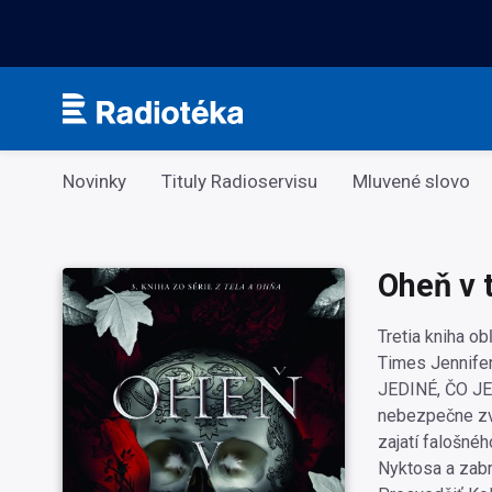
Kategorie
Novinky
Tituly Radioservisu
Mluvené slovo
Oheň v 
Tretia kniha o
Times Jennife
JEDINÉ, ČO JE
nebezpečne zvo
zajatí falošnéh
Nyktosa a zabrá