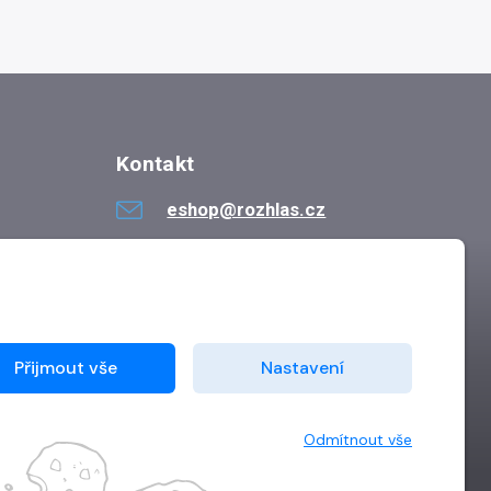
Kontakt
eshop@rozhlas.cz
724 819 319
Po - Pá 8:30 - 16:30
Přijmout vše
Nastavení
Odmítnout vše
Vytvořilo
Grand IT s.r.o.