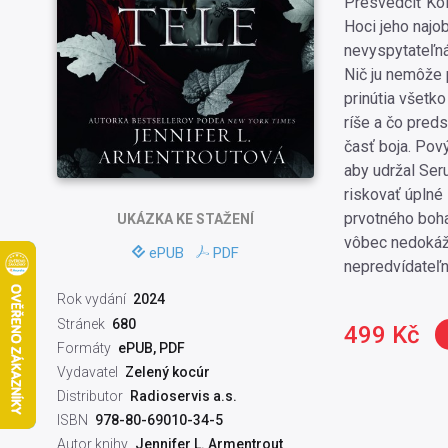
Presvedčiť Kol
Hoci jeho najo
nevyspytateľná
Nič ju nemôže p
prinútia všetko
ríše a čo preds
časť boja. Pov
aby udržal Seru
riskovať úplné
prvotného boha
UKÁZKA
KE STAŽENÍ
vôbec nedokážu
ePUB
PDF
nepredvídateľná
Rok vydání
2024
Stránek
680
499 Kč
Formáty
ePUB, PDF
Vydavatel
Zelený kocúr
Distributor
Radioservis a.s.
ISBN
978-80-69010-34-5
Autor knihy
Jennifer L. Armentrout