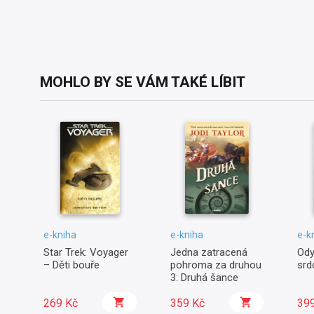
MOHLO BY SE VÁM TAKÉ LÍBIT
e-kniha
e-kniha
e-k
Star Trek: Voyager
Jedna zatracená
Ody
– Děti bouře
pohroma za druhou
srd
3: Druhá šance
269 Kč
359 Kč
39