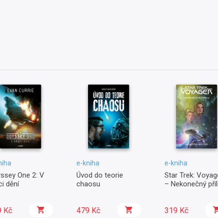
niha
e-kniha
e-kniha
ssey One 2: V
Úvod do teorie
Star Trek: Voyag
ci dění
chaosu
– Nekonečný příl
9 Kč
479 Kč
319 Kč