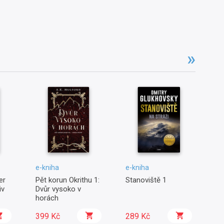
e-kniha
e-kniha
e-
er
Pět korun Okrithu 1:
Stanoviště 1
Lž
iv
Dvůr vysoko v
L
horách
399 Kč
289 Kč
4