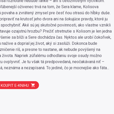
isa rozhodne nebude ľahké – ani s celoživotným výcvikom.
bľúbenejší oživenec trvá na tom, že Sera klame, Kolisova
 povaha a zvrátený zmysel pre česť ňou otrasú do hĺbky duše.
ripraviť na krutosť jeho dvora ani na šokujúce pravdy, ktoré ju
 spochybniť. Aké sú jej skutočné povinnosti, ako vlastne vznikli
tavuje ozajstnú hrozbu? Prežiť stretnutie s Kolisom je len jedna
ýšenie sa blíži a Sere dochádza čas. Nyktos ale urobí čokoľvek,
 nažive a doprial jej život, aký si zaslúži. Dokonca bude
 zničenie ríš, a presne to nastane, ak nebude povýšený na
 života. Napriek zúfalému odhodlaniu svoje osudy možno
 ovplyvniť. Je tu však tá predpovedaná, neočakávaná niť –
, neznáma a nezapísaná. To jediné, čo je mocnejšie ako fáta...
KOUPIT E-KNIHU