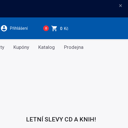
×
Přihlášení
0
Kč
0
ty
Kupóny
Katalog
Prodejna
LETNÍ SLEVY CD A KNIH!