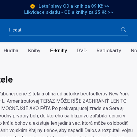
Letní slevy CD a knih
za 89 Kč >>
Likvidace skladu - CD a knihy za 25 Kč >>
Vyhledávání
Hudba
Knihy
E-knihy
DVD
Radiokarty
No
tele
bľúbenej série Z tela a ohňa od autorky bestsellerov New York
r L. Armentroutovej TERAZ MÔŽE RÍŠE ZACHRÁNIŤ LEN TO
 MOCNEJŠIE AKO FÁTA.Po prekvapujúcej zrade sa Sera aj
dný prvotný boh, do ktorého sa bláznivo zaľúbila, ocitnú v
o kráľa bohov a existuje len jediná vec, ktorá môže oslobodiť
niť vojskám Krajiny tieňov, aby napadli Dalos a rozpútali vojnu.