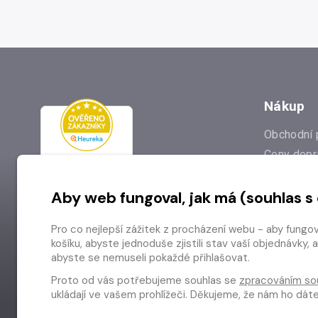
Nákup
Obchodní 
Ceny dopr
Reklamac
Aby web fungoval, jak má (souhlas s
Prodejna
Nejčastějš
Pro co nejlepší zážitek z procházení webu - aby fungo
Odstoupen
košíku, abyste jednoduše zjistili stav vaší objednávk
abyste se nemuseli pokaždé přihlašovat.
Proto od vás potřebujeme souhlas se
zpracováním so
ukládají ve vašem prohlížeči. Děkujeme, že nám ho dá
Copyright © 2026 Radioservis a.s.