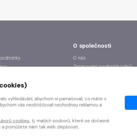
O společnosti
podmínky
O nás
avy
Zpracování osobních údajů
e
Zásady práce s cookies
 cookies)
Klub Radioservis
í dotazy
Kontakty
valo vyhledávání, abychom si pamatovali, co máte v
í od smlouvy
y, abychom vás neobtěžovali nevhodnou reklamou a
uborů cookies
, tj. malých souborů, které se dočasně
te a pomůžete nám tak web zlepšovat.