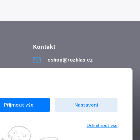
Kontakt
eshop@rozhlas.cz
724 819 319
Po - Pá 8:30 - 16:30
Přijmout vše
Nastavení
Odmítnout vše
Vytvořilo
Grand IT s.r.o.