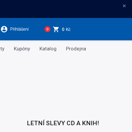
×
Přihlášení
0
Kč
0
ty
Kupóny
Katalog
Prodejna
LETNÍ SLEVY CD A KNIH!