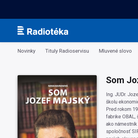
Kategorie
Novinky
Tituly Radioservisu
Mluvené slovo
Som Jo
Ing. JUDr. Joz
školu ekonomic
Pred rokom 198
fabrike OBAL, 
ako námestník 
spoločnosť SIP