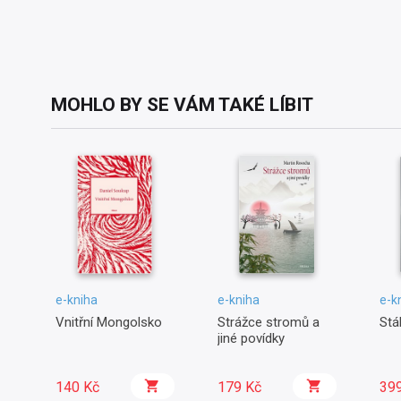
MOHLO BY SE VÁM TAKÉ LÍBIT
e-kniha
e-kniha
e-k
Vnitřní Mongolsko
Strážce stromů a
Stá
jiné povídky
140 Kč
179 Kč
39