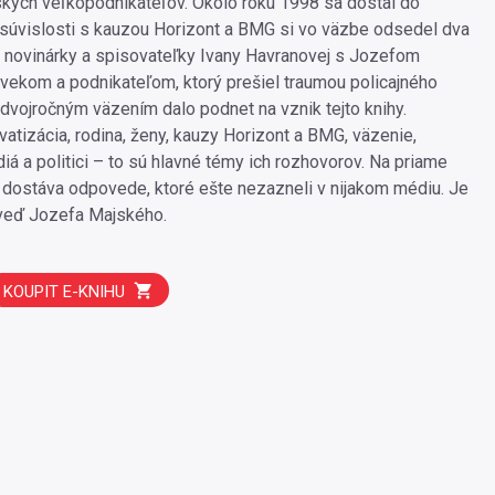
kých veľkopodnikateľov. Okolo roku 1998 sa dostal do
súvislosti s kauzou Horizont a BMG si vo väzbe odsedel dva
ie novinárky a spisovateľky Ivany Havranovej s Jozefom
vekom a podnikateľom, ktorý prešiel traumou policajného
 dvojročným väzením dalo podnet na vznik tejto knihy.
vatizácia, rodina, ženy, kauzy Horizont a BMG, väzenie,
iá a politici – to sú hlavné témy ich rozhovorov. Na priame
 dostáva odpovede, ktoré ešte nezazneli v nijakom médiu. Je
oveď Jozefa Majského.
KOUPIT E-KNIHU