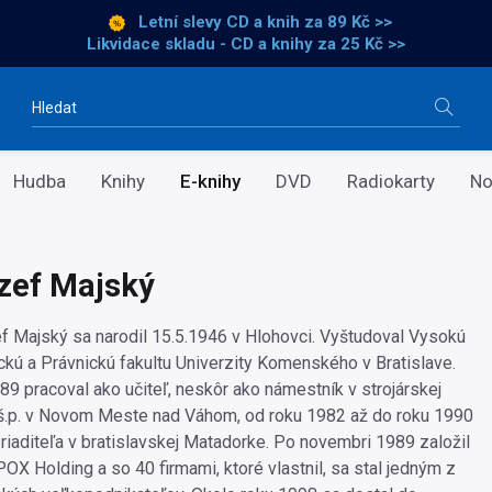
Letní slevy CD a knih
za 89 Kč >>
Likvidace skladu - CD a knihy za 25 Kč >>
Vyhledávání
Hudba
Knihy
E-knihy
DVD
Radiokarty
No
zef Majský
ef Majský sa narodil 15.5.1946 v Hlohovci. Vyštudoval Vysokú
kú a Právnickú fakultu Univerzity Komenského v Bratislave.
9 pracoval ako učiteľ, neskôr ako námestník v strojárskej
š.p. v Novom Meste nad Váhom, od roku 1982 až do roku 1990
riaditeľa v bratislavskej Matadorke. Po novembri 1989 založil
OX Holding a so 40 firmami, ktoré vlastnil, sa stal jedným z