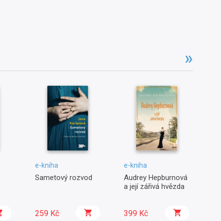
e-kniha
e-kniha
e-
Sametový rozvod
Audrey Hepburnová
Ra
a její zářivá hvězda
259 Kč
399 Kč
3