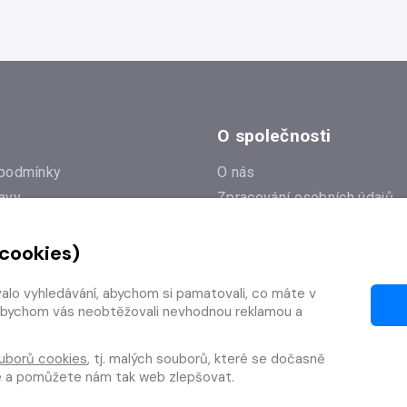
O společnosti
podmínky
O nás
avy
Zpracování osobních údajů
e
Zásady práce s cookies
 cookies)
Klub Radioservis
í dotazy
Kontakty
valo vyhledávání, abychom si pamatovali, co máte v
í od smlouvy
y, abychom vás neobtěžovali nevhodnou reklamou a
uborů cookies
, tj. malých souborů, které se dočasně
te a pomůžete nám tak web zlepšovat.