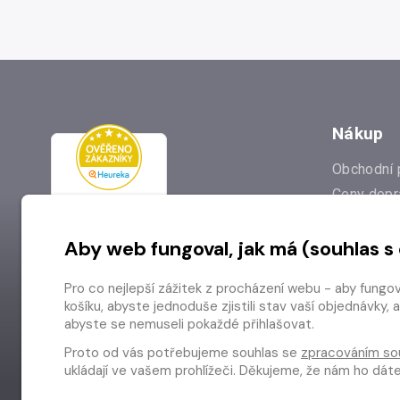
Nákup
Obchodní 
Ceny dopr
Reklamac
Aby web fungoval, jak má (souhlas s
Prodejna
Nejčastějš
Pro co nejlepší zážitek z procházení webu - aby fungo
Odstoupen
košíku, abyste jednoduše zjistili stav vaší objednávk
abyste se nemuseli pokaždé přihlašovat.
Proto od vás potřebujeme souhlas se
zpracováním so
ukládají ve vašem prohlížeči. Děkujeme, že nám ho dá
Copyright © 2026 Radioservis a.s.