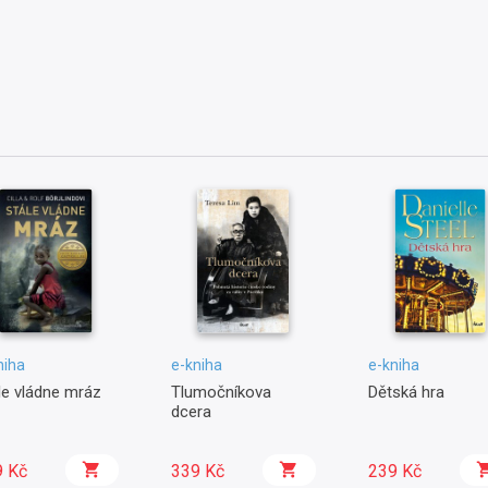
niha
e-kniha
e-kniha
le vládne mráz
Tlumočníkova
Dětská hra
dcera
9 Kč
339 Kč
239 Kč