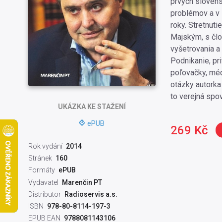
prvých slovens
problémov a v 
roky. Stretnut
Majským, s člo
vyšetrovania a
Podnikanie, pri
poľovačky, méd
otázky autorka
to verejná sp
UKÁZKA
KE STAŽENÍ
ePUB
269 Kč
Rok vydání
2014
Stránek
160
Formáty
ePUB
Vydavatel
Marenčin PT
Distributor
Radioservis a.s.
ISBN
978-80-8114-197-3
EPUB EAN
9788081143106