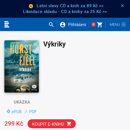
×
Letní slevy CD a knih
za 89 Kč >>
Likvidace skladu - CD a knihy za 25 Kč >>
Přihlášení
0
Kategorie
Výkriky
UKÁZKA
ePUB
PDF
299 Kč
KOUPIT E-KNIHU