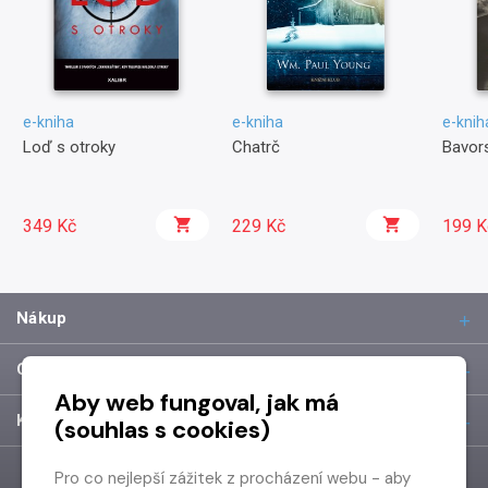
e-kniha
e-kniha
e-knih
Loď s otroky
Chatrč
Bavors
349 Kč
229 Kč
199 K
Nákup
O společnosti
Aby web fungoval, jak má
Kontakt
(souhlas s cookies)
Pro co nejlepší zážitek z procházení webu - aby