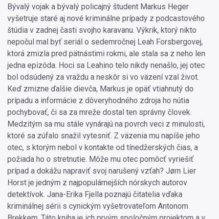
Bývalý vojak a bývalý policajný študent Markus Heger
vyšetruje staré aj nové kriminálne prípady z podcastového
štúdia v zadnej časti svojho karavanu. Výkrik, ktorý nikto
nepočul mal byť seriál o sedemročnej Leah Forsbergovej,
ktorá zmizla pred pätnástimi rokmi, ale stala sa z neho len
jedna epizóda. Hoci sa Leahino telo nikdy nenašlo, jej otec
bol odsúdený za vraždu a neskôr si vo väzení vzal život.
Keď zmizne ďalšie dievča, Markus je opäť vtiahnutý do
prípadu a informácie z dôveryhodného zdroja ho nútia
pochybovať, či sa za mreže dostal ten správny človek.
Medzitým sa mu stále vynárajú na povrch veci z minulosti,
ktoré sa zúfalo snažil vytesniť. Z väzenia mu napíše jeho
otec, s ktorým nebol v kontakte od tínedžerských čias, a
požiada ho o stretnutie. Môže mu otec pomôcť vyriešiť
prípad a dokážu napraviť svoj narušený vzťah? Jørn Lier
Horst je jedným z najpopulárnejších nórskych autorov
detektívok. Jana-Erika Fjella poznajú čitatelia vďaka
kriminálnej sérii s cynickým vyšetrovateľom Antonom
Brekkem. Táto kniha je ich prvým spoločným projektom a v