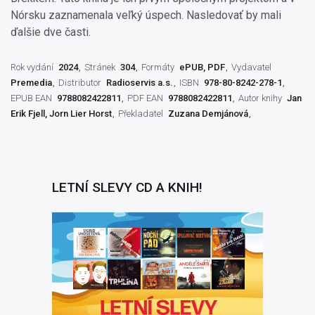
Nórsku zaznamenala veľký úspech. Nasledovať by mali
ďalšie dve časti.
Rok vydání
2024
Stránek
304
Formáty
ePUB, PDF
Vydavatel
Premedia
Distributor
Radioservis a.s.
ISBN
978-80-8242-278-1
EPUB EAN
9788082422811
PDF EAN
9788082422811
Autor knihy
Jan
Erik Fjell, Jorn Lier Horst
Překladatel
Zuzana Demjánová
LETNÍ SLEVY CD A KNIH!