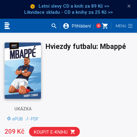
×
Letní slevy CD a knih
za 89 Kč >>
Likvidace skladu - CD a knihy za 25 Kč >>
Přihlášení
0
Kategorie
Hviezdy futbalu: Mbappé
UKÁZKA
ePUB
PDF
209 Kč
KOUPIT E-KNIHU