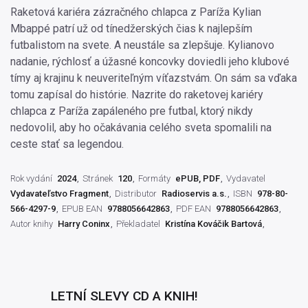
Raketová kariéra zázračného chlapca z Paríža Kylian
Mbappé patrí už od tínedžerských čias k najlepším
futbalistom na svete. A neustále sa zlepšuje. Kylianovo
nadanie, rýchlosť a úžasné koncovky doviedli jeho klubové
tímy aj krajinu k neuveriteľným víťazstvám. On sám sa vďaka
tomu zapísal do histórie. Nazrite do raketovej kariéry
chlapca z Paríža zapáleného pre futbal, ktorý nikdy
nedovolil, aby ho očakávania celého sveta spomalili na
ceste stať sa legendou.
Rok vydání
2024
Stránek
120
Formáty
ePUB, PDF
Vydavatel
Vydavateľstvo Fragment
Distributor
Radioservis a.s.
ISBN
978-80-
566-4297-9
EPUB EAN
9788056642863
PDF EAN
9788056642863
Autor knihy
Harry Coninx
Překladatel
Kristína Kováčik Bartová
LETNÍ SLEVY CD A KNIH!