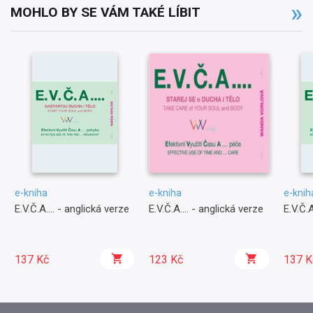
MOHLO BY SE VÁM TAKÉ LÍBIT
e-kniha
e-kniha
e-knih
E.V.Č.A.... - anglická verze
E.V.Č.A.... - anglická verze
E.V.Č.A.
137 Kč
123 Kč
137 K