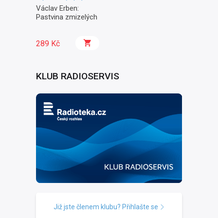
Václav Erben:
Pastvina zmizelých
289 Kč
KLUB RADIOSERVIS
Již jste členem klubu? Přihlašte se