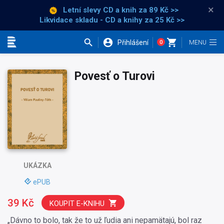
×
Letní slevy CD a knih
za 89 Kč >>
Likvidace skladu - CD a knihy za 25 Kč >>
Přihlášení
0
Kategorie
Povesť o Turovi
UKÁZKA
ePUB
39 Kč
KOUPIT E-KNIHU
„Dávno to bolo, tak že to už ľudia ani nepamätajú, bol raz