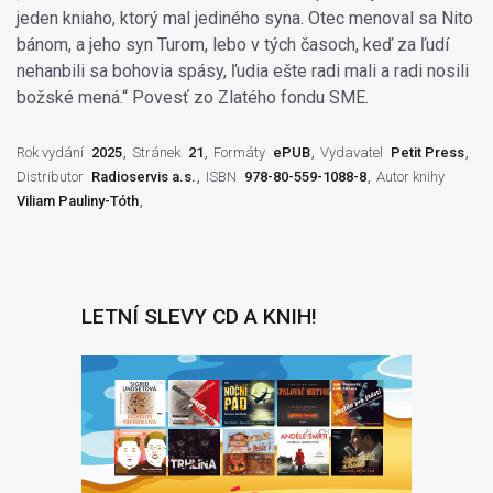
jeden kniaho, ktorý mal jediného syna. Otec menoval sa Nito
bánom, a jeho syn Turom, lebo v tých časoch, keď za ľudí
nehanbili sa bohovia spásy, ľudia ešte radi mali a radi nosili
božské mená.“ Povesť zo Zlatého fondu SME.
Rok vydání
2025
Stránek
21
Formáty
ePUB
Vydavatel
Petit Press
Distributor
Radioservis a.s.
ISBN
978-80-559-1088-8
Autor knihy
Viliam Pauliny-Tóth
LETNÍ SLEVY CD A KNIH!