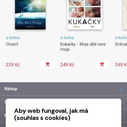
e-kniha
e-kniha
e-knih
Chatrč
Kukačky - Moje dítě není
Srdcař
moje
229 Kč
249 Kč
349 K
Nákup
O společnosti
Aby web fungoval, jak má
Kontakt
(souhlas s cookies)