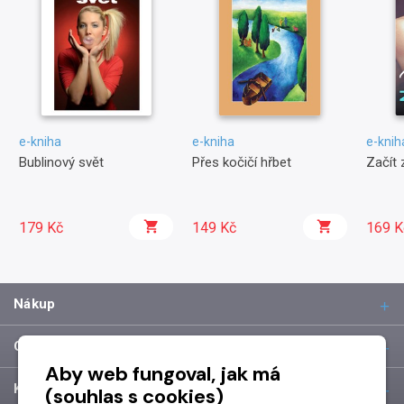
e-kniha
e-kniha
e-knih
Bublinový svět
Přes kočičí hřbet
Začít
179 Kč
149 Kč
169 K
Nákup
O společnosti
Aby web fungoval, jak má
Kontakt
(souhlas s cookies)