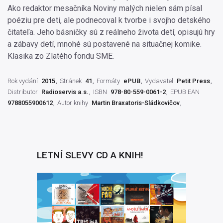
Ako redaktor mesačníka Noviny malých nielen sám písal
poéziu pre deti, ale podnecoval k tvorbe i svojho detského
čitateľa. Jeho básničky sú z reálneho života detí, opisujú hry
a zábavy detí, mnohé sú postavené na situačnej komike.
Klasika zo Zlatého fondu SME.
Rok vydání
2015
Stránek
41
Formáty
ePUB
Vydavatel
Petit Press
Distributor
Radioservis a.s.
ISBN
978-80-559-0061-2
EPUB EAN
9788055900612
Autor knihy
Martin Braxatoris-Sládkovičov
LETNÍ SLEVY CD A KNIH!