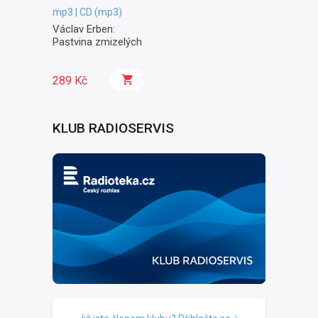
mp3 | CD (mp3)
Václav Erben:
Pastvina zmizelých
289 Kč
KLUB RADIOSERVIS