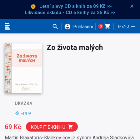
×
Letní slevy CD a knih
za 89 Kč >>
Likvidace skladu - CD a knihy za 25 Kč >>
Přihlášení
0
Kategorie
Zo života malých
UKÁZKA
ePUB
69 Kč
KOUPIT E-KNIHU
Martin Braxatoris-Sládkovičov je synom Andreja Sládkoviča.