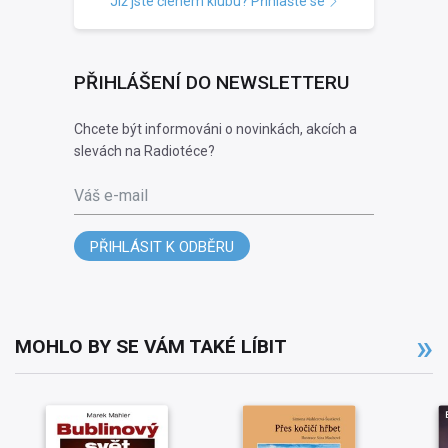
Již jste členem klubu? Přihlašte se
PŘIHLÁŠENÍ DO NEWSLETTERU
Chcete být informováni o novinkách, akcích a
slevách na Radiotéce?
Váš e-mail
PŘIHLÁSIT K ODBĚRU
MOHLO BY SE VÁM TAKÉ LÍBIT