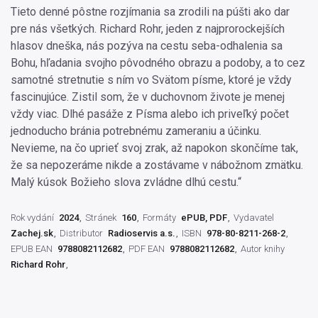
Tieto denné pôstne rozjímania sa zrodili na púšti ako dar
pre nás všetkých. Richard Rohr, jeden z najprorockejších
hlasov dneška, nás pozýva na cestu seba-odhalenia sa
Bohu, hľadania svojho pôvodného obrazu a podoby, a to cez
samotné stretnutie s ním vo Svätom písme, ktoré je vždy
fascinujúce. Zistil som, že v duchovnom živote je menej
vždy viac. Dlhé pasáže z Písma alebo ich priveľký počet
jednoducho bránia potrebnému zameraniu a účinku.
Nevieme, na čo uprieť svoj zrak, až napokon skončíme tak,
že sa nepozeráme nikde a zostávame v nábožnom zmätku.
Malý kúsok Božieho slova zvládne dlhú cestu.“
Rok vydání
2024
Stránek
160
Formáty
ePUB, PDF
Vydavatel
Zachej.sk
Distributor
Radioservis a.s.
ISBN
978-80-8211-268-2
EPUB EAN
9788082112682
PDF EAN
9788082112682
Autor knihy
Richard Rohr