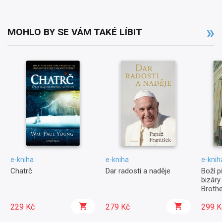
MOHLO BY SE VÁM TAKÉ LÍBIT
e-kniha
e-kniha
e-knih
Chatrč
Dar radosti a naděje
Boží p
bizáry
Broth
229 Kč
279 Kč
299 K