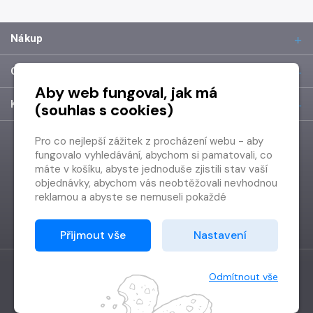
Nákup
O společnosti
Aby web fungoval, jak má
Kontakt
(souhlas s cookies)
Pro co nejlepší zážitek z procházení webu - aby
fungovalo vyhledávání, abychom si pamatovali, co
máte v košíku, abyste jednoduše zjistili stav vaší
objednávky, abychom vás neobtěžovali nevhodnou
reklamou a abyste se nemuseli pokaždé
přihlašovat.
Proto od vás potřebujeme souhlas se
Přijmout vše
Nastavení
zpracováním souborů cookies
, tj. malých souborů,
které se dočasně ukládají ve vašem prohlížeči.
Děkujeme, že nám ho dáte a pomůžete nám tak
Odmítnout vše
web zlepšovat.
Vytvořilo
Grand IT s.r.o.
Copyright © 2026 Radioservis a.s.