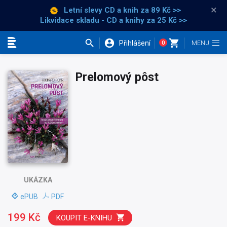
×
Letní slevy CD a knih
za 89 Kč >>
Likvidace skladu - CD a knihy za 25 Kč >>
Přihlášení
0
Kategorie
Prelomový pôst
UKÁZKA
ePUB
PDF
199 Kč
KOUPIT E-KNIHU