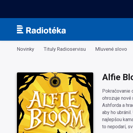
Kategorie
Novinky
Tituly Radioservisu
Mluvené slovo
Alfie B
Pokračovanie d
ohrozuje nové 
Ashforda a hrad
aby ho ubránil
najlepšou kama
to nepodarí, sv