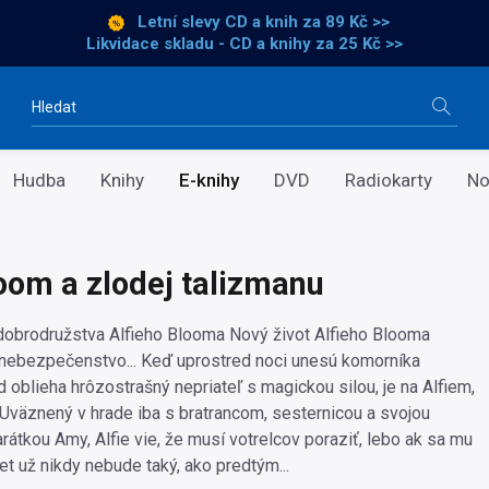
Letní slevy CD a knih
za 89 Kč >>
Likvidace skladu - CD a knihy za 25 Kč >>
Vyhledávání
Hudba
Knihy
E-knihy
DVD
Radiokarty
No
loom a zlodej talizmanu
obrodružstva Alfieho Blooma Nový život Alfieho Blooma
nebezpečenstvo... Keď uprostred noci unesú komorníka
 oblieha hrôzostrašný nepriateľ s magickou silou, je na Alfiem,
. Uväznený v hrade iba s bratrancom, sesternicou a svojou
rátkou Amy, Alfie vie, že musí votrelcov poraziť, lebo ak sa mu
et už nikdy nebude taký, ako predtým...