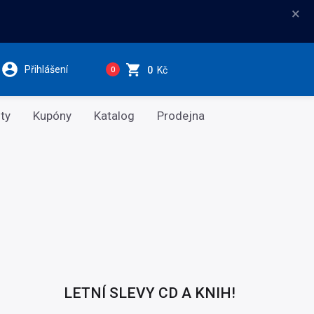
×
Přihlášení
0
Kč
0
ty
Kupóny
Katalog
Prodejna
LETNÍ SLEVY CD A KNIH!