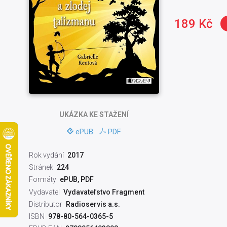
189 Kč
UKÁZKA
KE STAŽENÍ
ePUB
PDF
Rok vydání
2017
Stránek
224
Formáty
ePUB, PDF
Vydavatel
Vydavateľstvo Fragment
Distributor
Radioservis a.s.
ISBN
978-80-564-0365-5