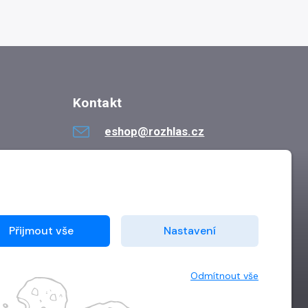
Kontakt
eshop@rozhlas.cz
724 819 319
Po - Pá 8:30 - 16:30
Přijmout vše
Nastavení
Odmítnout vše
Vytvořilo
Grand IT s.r.o.