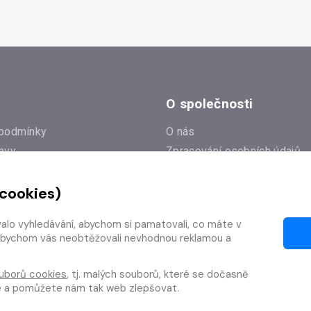
O společnosti
podmínky
O nás
avy
Zpracování osobních údajů
e
Zásady práce s cookies
 cookies)
Klub Radioservis
í dotazy
Kontakty
valo vyhledávání, abychom si pamatovali, co máte v
í od smlouvy
y, abychom vás neobtěžovali nevhodnou reklamou a
uborů cookies
, tj. malých souborů, které se dočasně
te a pomůžete nám tak web zlepšovat.