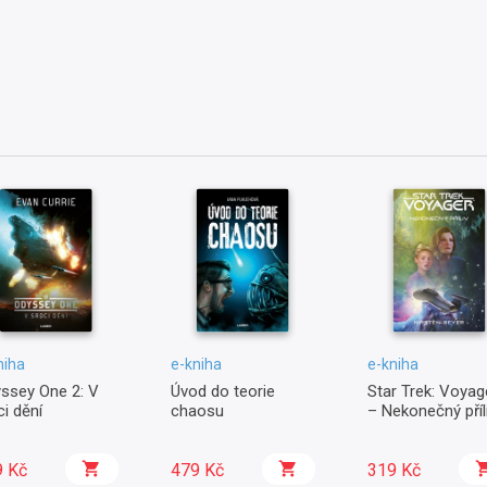
niha
e-kniha
e-kniha
ssey One 2: V
Úvod do teorie
Star Trek: Voyag
ci dění
chaosu
– Nekonečný příl
9 Kč
479 Kč
319 Kč