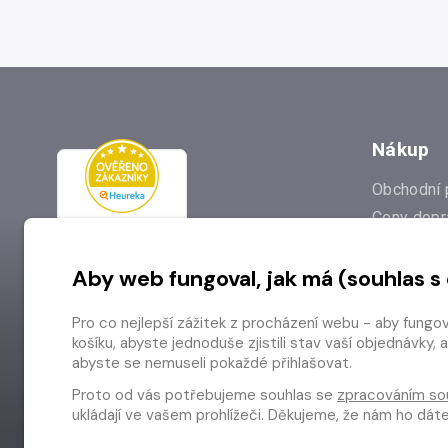
Nákup
Obchodní 
Ceny dopr
Reklamac
Aby web fungoval, jak má (souhlas s
Prodejna
Nejčastějš
Pro co nejlepší zážitek z procházení webu - aby fungo
Odstoupen
košíku, abyste jednoduše zjistili stav vaší objednávk
abyste se nemuseli pokaždé přihlašovat.
Proto od vás potřebujeme souhlas se
zpracováním so
ukládají ve vašem prohlížeči. Děkujeme, že nám ho dá
Copyright © 2026 Radioservis a.s.