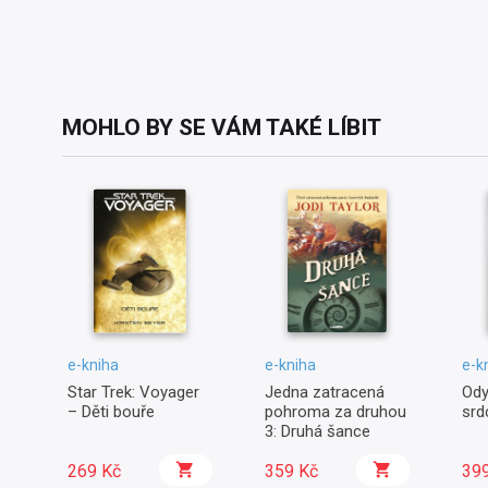
MOHLO BY SE VÁM TAKÉ LÍBIT
e-kniha
e-kniha
e-k
Star Trek: Voyager
Jedna zatracená
Ody
– Děti bouře
pohroma za druhou
srd
3: Druhá šance
269 Kč
359 Kč
39