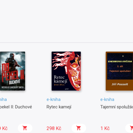
niha
e-kniha
e-kniha
pekel II: Duchové
Rytec kamejí
Tajemní spolužác
9 Kč
298 Kč
1 Kč