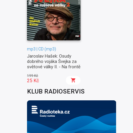
mp3 | CD (mp3)
Jaroslav Hašek: Osudy
dobrého vojáka Švejka za
světové války II. - Na frontě
199 Kč
25 Kč
KLUB RADIOSERVIS