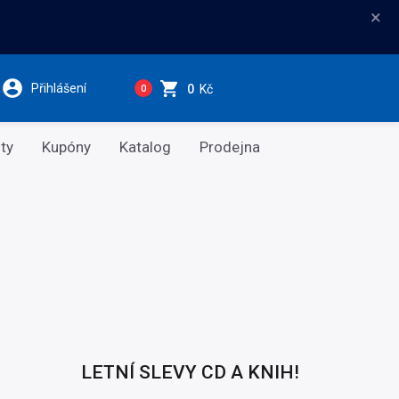
×
Přihlášení
0
Kč
0
ty
Kupóny
Katalog
Prodejna
LETNÍ SLEVY CD A KNIH!