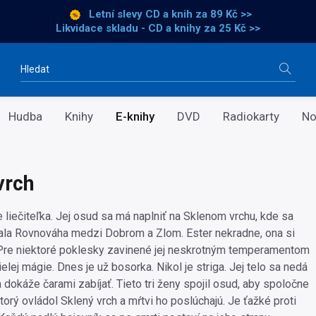
Letní slevy CD a knih
za 89 Kč >>
Likvidace skladu - CD a knihy za 25 Kč >>
Vyhledávání
Hudba
Knihy
E-knihy
DVD
Radiokarty
No
vrch
 liečiteľka. Jej osud sa má naplniť na Sklenom vrchu, kde sa
ala Rovnováha medzi Dobrom a Zlom. Ester nekradne, ona si
 Pre niektoré poklesky zavinené jej neskrotným temperamentom
ielej mágie. Dnes je už bosorka. Nikol je striga. Jej telo sa nedá
a dokáže čarami zabíjať. Tieto tri ženy spojil osud, aby spoločne
ktorý ovládol Sklený vrch a mŕtvi ho poslúchajú. Je ťažké proti