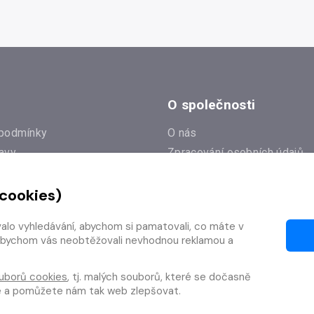
O společnosti
podmínky
O nás
avy
Zpracování osobních údajů
e
Zásady práce s cookies
 cookies)
Klub Radioservis
í dotazy
Kontakty
valo vyhledávání, abychom si pamatovali, co máte v
í od smlouvy
y, abychom vás neobtěžovali nevhodnou reklamou a
uborů cookies
, tj. malých souborů, které se dočasně
te a pomůžete nám tak web zlepšovat.