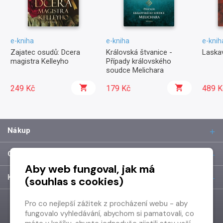
e-kniha
e-kniha
e-knih
Zajatec osudů: Dcera
Královská štvanice -
Laska
magistra Kelleyho
Případy královského
soudce Melichara
249 Kč
179 Kč
489 K
Nákup
O společnosti
Aby web fungoval, jak má
Kontakt
(souhlas s cookies)
Pro co nejlepší zážitek z procházení webu - aby
fungovalo vyhledávání, abychom si pamatovali, co