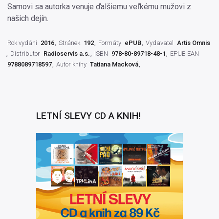
Samovi sa autorka venuje ďalšiemu veľkému mužovi z
našich dejín.
Rok vydání
2016
Stránek
192
Formáty
ePUB
Vydavatel
Artis Omnis
Distributor
Radioservis a.s.
ISBN
978-80-89718-48-1
EPUB EAN
9788089718597
Autor knihy
Tatiana Macková
LETNÍ SLEVY CD A KNIH!