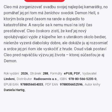
Cleo má zorganizovať svadbu svojej najlepšej kamarátky, no
pomáhať jej pri tom má ženíchov svedok Demon Hell, s
ktorým bola pred časom na rande a dopadlo to
katastrofálne. A navyše sa k nemu musí na istý čas
presťahovať. Cleo čoskoro zistí, že keď jej nový
spolubývajúci vyjde z kúpeľne len s uterákom okolo bedier,
nielenže vyzerá diabolsky dobre, ale dokáže ju aj rozosmiať
a srdce jej pri ňom ide vyskočiť z hrude. Osud však postaví
Cleo pred najväčšiu výzvu jej života – ktorej súčasťou je aj
Demon.
Rok vydání
2026
Stránek
288
Formáty
ePUB, PDF
Vydavatel
Lindeni
Distributor
Radioservis a.s.
ISBN
978-80-566-5235-0
EPUB EAN
9788056654033
PDF EAN
9788056652596
Autor knihy
Daniela Hartig