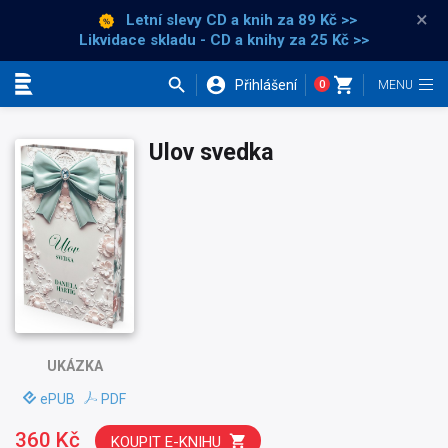
×
Letní slevy CD a knih
za 89 Kč >>
Likvidace skladu - CD a knihy za 25 Kč >>
Přihlášení
0
Kategorie
Ulov svedka
UKÁZKA
ePUB
PDF
360 Kč
KOUPIT E-KNIHU