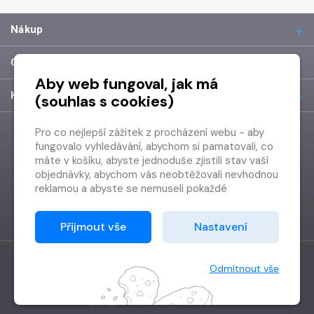
Nákup
O společnosti
Aby web fungoval, jak má
Kontakt
(souhlas s cookies)
Pro co nejlepší zážitek z procházení webu - aby
fungovalo vyhledávání, abychom si pamatovali, co
máte v košíku, abyste jednoduše zjistili stav vaší
objednávky, abychom vás neobtěžovali nevhodnou
reklamou a abyste se nemuseli pokaždé
přihlašovat.
Proto od vás potřebujeme souhlas se
Přijmout vše
Nastavení
zpracováním souborů cookies
, tj. malých souborů,
které se dočasně ukládají ve vašem prohlížeči.
Děkujeme, že nám ho dáte a pomůžete nám tak
Odmítnout vše
web zlepšovat.
Vytvořilo
Grand IT s.r.o.
Copyright © 2026 Radioservis a.s.