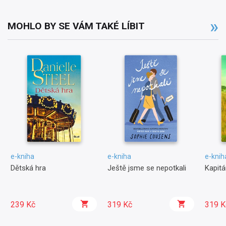
MOHLO BY SE VÁM TAKÉ LÍBIT
e-kniha
e-kniha
e-knih
Dětská hra
Ještě jsme se nepotkali
Kapit
239 Kč
319 Kč
319 K