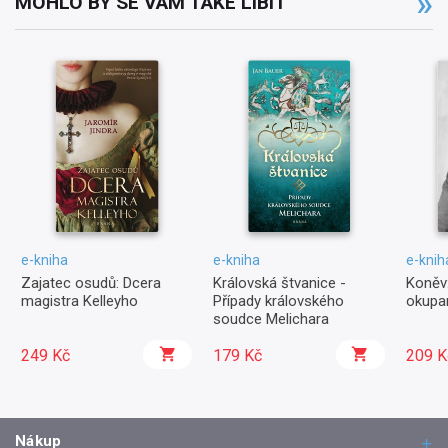
MOHLO BY SE VÁM TAKÉ LÍBIT
e-kniha
e-kniha
e-knih
Zajatec osudů: Dcera
Královská štvanice -
Koněv:
magistra Kelleyho
Případy královského
okupa
soudce Melichara
249 Kč
179 Kč
209 K
Nákup