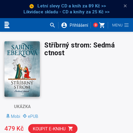
×
Letní slevy CD a knih
za 89 Kč >>
Likvidace skladu - CD a knihy za 25 Kč >>
Přihlášení
0
Kategorie
Stříbrný strom: Sedmá
ctnost
UKÁZKA
Mobi
ePUB
479 Kč
KOUPIT E-KNIHU