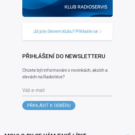
Již jste členem klubu? Přihlašte se
PŘIHLÁŠENÍ DO NEWSLETTERU
Chcete být informováni o novinkách, akcích a
slevách na Radiotéce?
Váš e-mail
PŘIHLÁSIT K ODBĚRU