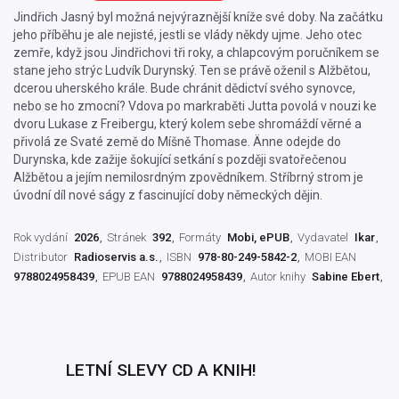
Jindřich Jasný byl možná nejvýraznější kníže své doby. Na začátku
jeho příběhu je ale nejisté, jestli se vlády někdy ujme. Jeho otec
zemře, když jsou Jindřichovi tři roky, a chlapcovým poručníkem se
stane jeho strýc Ludvík Durynský. Ten se právě oženil s Alžbětou,
dcerou uherského krále. Bude chránit dědictví svého synovce,
nebo se ho zmocní? Vdova po markraběti Jutta povolá v nouzi ke
dvoru Lukase z Freibergu, který kolem sebe shromáždí věrné a
přivolá ze Svaté země do Míšně Thomase. Änne odejde do
Durynska, kde zažije šokující setkání s později svatořečenou
Alžbětou a jejím nemilosrdným zpovědníkem. Stříbrný strom je
úvodní díl nové ságy z fascinující doby německých dějin.
Rok vydání
2026
Stránek
392
Formáty
Mobi, ePUB
Vydavatel
Ikar
Distributor
Radioservis a.s.
ISBN
978-80-249-5842-2
MOBI EAN
9788024958439
EPUB EAN
9788024958439
Autor knihy
Sabine Ebert
LETNÍ SLEVY CD A KNIH!