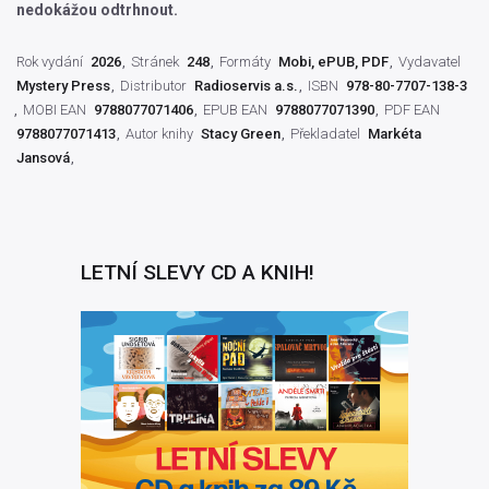
nedokážou odtrhnout.
Rok vydání
2026
Stránek
248
Formáty
Mobi, ePUB, PDF
Vydavatel
Mystery Press
Distributor
Radioservis a.s.
ISBN
978-80-7707-138-3
MOBI EAN
9788077071406
EPUB EAN
9788077071390
PDF EAN
9788077071413
Autor knihy
Stacy Green
Překladatel
Markéta
Jansová
LETNÍ SLEVY CD A KNIH!