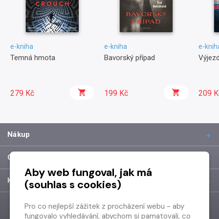
e-kniha
e-kniha
e-knih
Temná hmota
Bavorský případ
Výjez
279 Kč
199 Kč
209 K
Nákup
O společnosti
Aby web fungoval, jak má
Kontakt
(souhlas s cookies)
Pro co nejlepší zážitek z procházení webu - aby
fungovalo vyhledávání, abychom si pamatovali, co