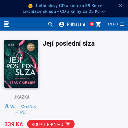
×
Letní slevy CD a knih
za 89 Kč >>
Likvidace skladu - CD a knihy za 25 Kč >>
Přihlášení
0
Kategorie
Její poslední slza
UKÁZKA
Mobi
ePUB
PDF
339 Kč
KOUPIT E-KNIHU