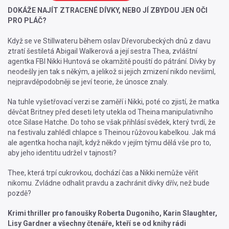
DOKÁŽE NAJÍT ZTRACENÉ DÍVKY, NEBO JÍ ZBYDOU JEN OČI
PRO PLÁČ?
Když se ve Stillwateru během oslav Dřevorubeckých dnů z davu
ztratí šestiletá Abigail Walkerová a její sestra Thea, zvláštní
agentka FBI Nikki Huntová se okamžitě pouští do pátrání. Dívky by
neodešly jen tak s někým, a jelikož si jejich zmizení nikdo nevšiml,
nejpravděpodobněji se jeví teorie, že únosce znaly.
Na tuhle vyšetřovací verzi se zaměří i Nikki, poté co zjistí, že matka
děvčat Britney před deseti lety utekla od Theina manipulativního
otce Silase Hatche. Do toho se však přihlásí svědek, který tvrdí, že
na festivalu zahlédl chlapce s Theinou růžovou kabelkou. Jak má
ale agentka hocha najít, když někdo v jejím týmu dělá vše pro to,
aby jeho identitu udržel v tajnosti?
Thee, která trpí cukrovkou, dochází čas a Nikki nemůže věřit
nikomu. Zvládne odhalit pravdu a zachránit dívky dřív, než bude
pozdě?
Krimi thriller pro fanoušky Roberta Dugoniho, Karin Slaughter,
Lisy Gardner a všechny čtenáře, kteří se od knihy rádi