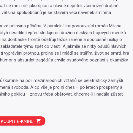
rovat se mezi ně jako špion a hlavně nepříteli všemožně drobně
e většina spoluobčanů je se stavem věcí navenek smířená.
ze polovina příběhu. V paralelní linii posouvající román Milana
čtyři desetiletí vpřed sledujeme družinu českých bojových mediků
ří na donbaské frontě ošetřují těžce raněné a současně usilují o
zakladatele týmu zpět do vlasti. A jakmile se nitky osudů hlavních
í vyprávění protnou, prolne se i mládí se stářím, život se smrtí, hra
 humor s absurdní tragédií a chvíle osudového poznání s okamžiky
zkumník na poli mezinárodních vztahů se beletristicky zamýšlí
mená svoboda. A co vše je pro ni dnes – po letech prosperity a
álního poklidu – znovu třeba obětovat, chceme-li i nadále zůstat
KOUPIT E-KNIHU