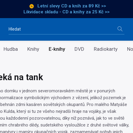
Letní slevy CD a knih
za 89 Kč >>
Likvidace skladu - CD a knihy za 25 Kč >>
Vyhledávání
Hudba
Knihy
E-knihy
DVD
Radiokarty
No
eká na tank
ho domku v jednom severomoravském městě je v ponurých
normalizace symbolickým východem z vězení, jelikož pozemek je
 obehnán zdmi kasáren sovětských okupantů. Pro malého Matyáše
 Kulda, který si tu ze všeho nejradši hraje na vojáky, je však
ou každodenní pozorovatelnou, díky níž poznává, jak to ve světě
ním chrabrého dědy, sudetského vysloužilce z druhé světové války,
manévry i manýry okupačních vojsk, zaznamenávat pohyb jejich