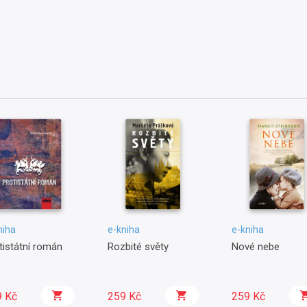
niha
e-kniha
e-kniha
tistátní román
Rozbité světy
Nové nebe
9 Kč
259 Kč
259 Kč