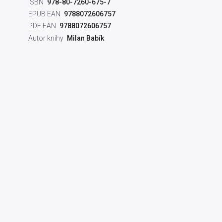
ISBN
978-80-7260-675-7
EPUB EAN
9788072606757
PDF EAN
9788072606757
Autor knihy
Milan Babík