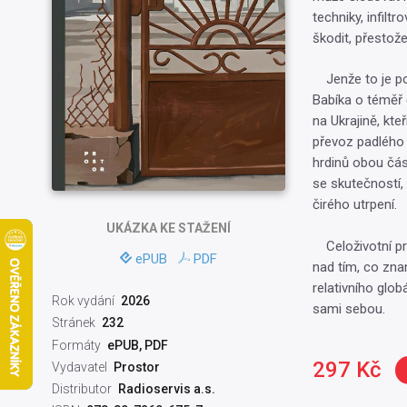
techniky, infilt
škodit, přestož
Jenže to je pou
Babíka o téměř 
na Ukrajině, kte
převoz padlého 
hrdinů obou část
se skutečností,
čirého utrpení.
UKÁZKA
KE STAŽENÍ
Celoživotní prů
ePUB
PDF
nad tím, co zna
relativního glob
Rok vydání
2026
sami sebou.
Stránek
232
Formáty
ePUB, PDF
297 Kč
Vydavatel
Prostor
Distributor
Radioservis a.s.