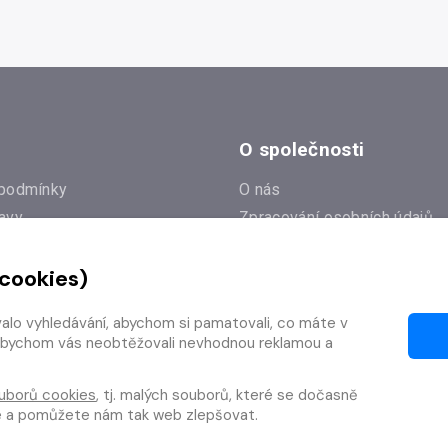
O společnosti
podmínky
O nás
avy
Zpracování osobních údajů
e
Zásady práce s cookies
 cookies)
Klub Radioservis
í dotazy
Kontakty
valo vyhledávání, abychom si pamatovali, co máte v
í od smlouvy
y, abychom vás neobtěžovali nevhodnou reklamou a
uborů cookies
, tj. malých souborů, které se dočasně
te a pomůžete nám tak web zlepšovat.