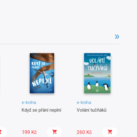
e-kniha
e-kniha
e-
Když se přání neplní
Volání tučňáků
Ne
Pe
199 Kč
260 Kč
2