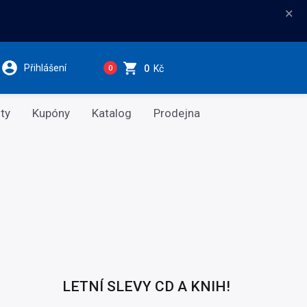
×
Přihlášení
0
Kč
0
ty
Kupóny
Katalog
Prodejna
LETNÍ SLEVY CD A KNIH!