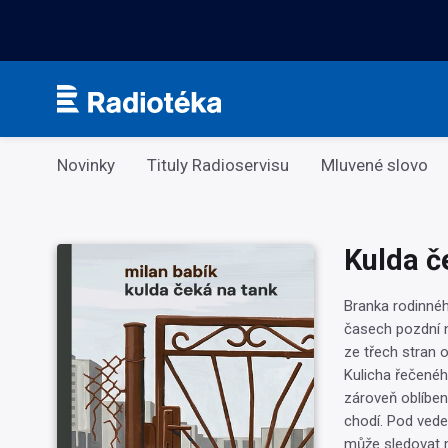
Kategorie
Novinky
Tituly Radioservisu
Mluvené slovo
Kulda č
Branka rodinné
časech pozdní 
ze třech stran
Kulicha řečeného
zároveň oblíben
chodí. Pod vede
může sledovat 