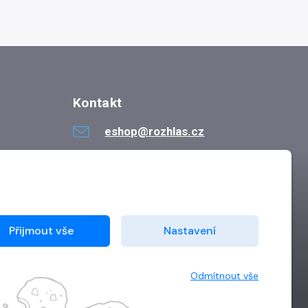
Kontakt
eshop@rozhlas.cz
724 819 319
Po - Pá 8:30 - 16:30
Přijmout vše
Nastavení
Odmítnout vše
Vytvořilo
Grand IT s.r.o.