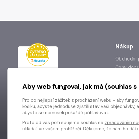
Nákup
Obchodní 
Ceny dopr
Reklamac
Aby web fungoval, jak má (souhlas s
Prodejna
Nejčastějš
Pro co nejlepší zážitek z procházení webu - aby fungo
Odstoupen
košíku, abyste jednoduše zjistili stav vaší objednávk
abyste se nemuseli pokaždé přihlašovat.
Proto od vás potřebujeme souhlas se
zpracováním so
ukládají ve vašem prohlížeči. Děkujeme, že nám ho dá
Copyright © 2026 Radioservis a.s.