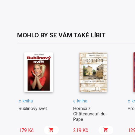
MOHLO BY SE VÁM TAKÉ LÍBIT
e-kniha
e-kniha
e-k
Bublinový svět
Horníci z
Pro
Châteauneuf-du-
Pape
179 Kč
219 Kč
12