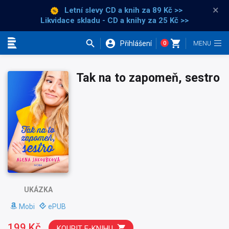
×
Letní slevy CD a knih
za 89 Kč >>
Likvidace skladu - CD a knihy za 25 Kč >>
Přihlášení
0
Kategorie
Tak na to zapomeň, sestro
UKÁZKA
Mobi
ePUB
199 Kč
KOUPIT E-KNIHU