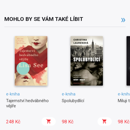
MOHLO BY SE VÁM TAKÉ LÍBIT
e-kniha
e-kniha
e-knih
Tajemství hedvábného
Spolubydlící
Miluji
vějíře
248 Kč
98 Kč
98 Kč