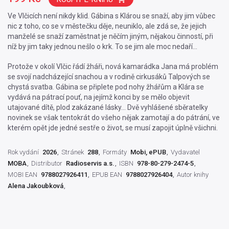
Ve Vlčicích není nikdy klid. Gábina s Klárou se snaží, aby jim vůbec
nic z toho, co se v městečku děje, neuniklo, ale zdá se, že jejich
manželé se snaží zaměstnat je něčím jiným, nějakou činností, při
níž by jim taky jednou nešlo o krk. To se jim ale moc nedaří…
Protože v okolí Vlčic řádí žháři, nová kamarádka Jana má problém
se svojí nadcházející snachou a v rodině cirkusáků Talpových se
chystá svatba. Gábina se připlete pod nohy žhářům a Klára se
vydává na pátrací pouť, na jejímž konci by se mělo objevit
utajované dítě, plod zakázané lásky… Dvě vyhlášené sběratelky
novinek se však tentokrát do všeho nějak zamotají a do pátrání, ve
kterém opět jde jedné sestře o život, se musí zapojit úplně všichni.
Rok vydání
2026
Stránek
288
Formáty
Mobi, ePUB
Vydavatel
MOBA
Distributor
Radioservis a.s.
ISBN
978-80-279-2474-5
MOBI EAN
9788027926411
EPUB EAN
9788027926404
Autor knihy
Alena Jakoubková