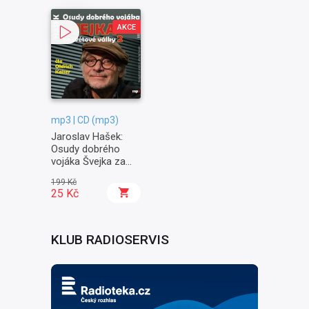
AKCE
mp3 | CD (mp3)
Jaroslav Hašek:
Osudy dobrého
vojáka Švejka za
světové války II. -
199 Kč
Na frontě
25 Kč
KLUB RADIOSERVIS