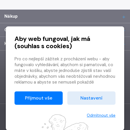
Nákup
O společnosti
Aby web fungoval, jak má
Kontakt
(souhlas s cookies)
Pro co nejlepší zážitek z procházení webu - aby
fungovalo vyhledávání, abychom si pamatovali, co
máte v košíku, abyste jednoduše zjistili stav vaší
objednávky, abychom vás neobtěžovali nevhodnou
reklamou a abyste se nemuseli pokaždé
přihlašovat.
Proto od vás potřebujeme souhlas se
Přijmout vše
Nastavení
zpracováním souborů cookies
, tj. malých souborů,
které se dočasně ukládají ve vašem prohlížeči.
Děkujeme, že nám ho dáte a pomůžete nám tak
Odmítnout vše
web zlepšovat.
Vytvořilo
Grand IT s.r.o.
Copyright © 2026 Radioservis a.s.