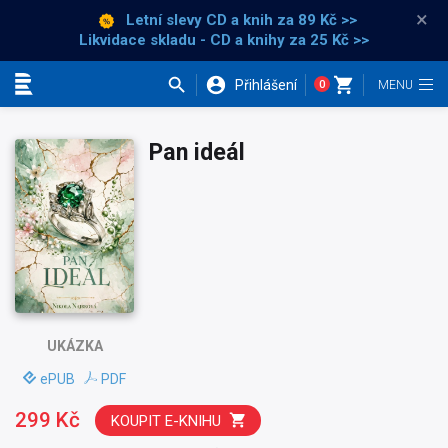
×
Letní slevy CD a knih
za 89 Kč >>
Likvidace skladu - CD a knihy za 25 Kč >>
Přihlášení
0
Kategorie
Pan ideál
UKÁZKA
ePUB
PDF
299 Kč
KOUPIT E-KNIHU