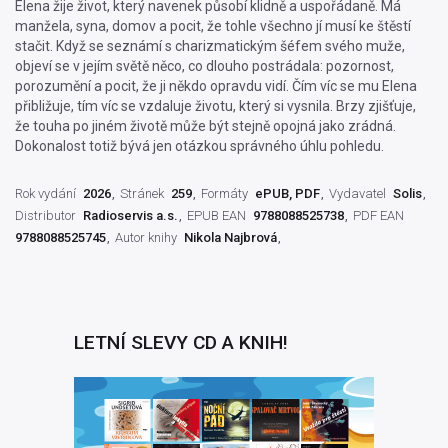
Elena žije život, který navenek působí klidně a uspořádaně. Má
manžela, syna, domov a pocit, že tohle všechno jí musí ke štěstí
stačit. Když se seznámí s charizmatickým šéfem svého muže,
objeví se v jejím světě něco, co dlouho postrádala: pozornost,
porozumění a pocit, že ji někdo opravdu vidí. Čím víc se mu Elena
přibližuje, tím víc se vzdaluje životu, který si vysnila. Brzy zjišťuje,
že touha po jiném životě může být stejně opojná jako zrádná.
Dokonalost totiž bývá jen otázkou správného úhlu pohledu.
Rok vydání
2026
Stránek
259
Formáty
ePUB, PDF
Vydavatel
Solis
Distributor
Radioservis a.s.
EPUB EAN
9788088525738
PDF EAN
9788088525745
Autor knihy
Nikola Najbrová
LETNÍ SLEVY CD A KNIH!