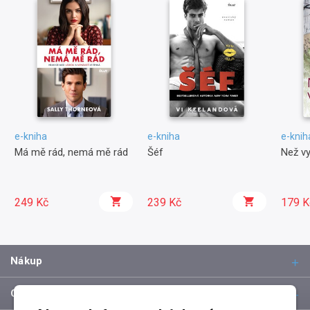
e-kniha
e-kniha
e-knih
Má mě rád, nemá mě rád
Šéf
Než v
249 Kč
239 Kč
179 K
Nákup
O společnosti