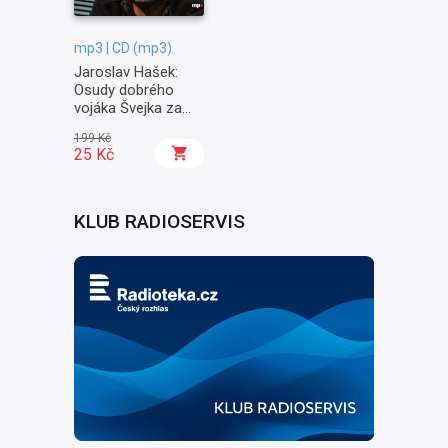
mp3 | CD (mp3)
Jaroslav Hašek:
Osudy dobrého
vojáka Švejka za
světové války II. -
199 Kč
Na frontě
25 Kč
KLUB RADIOSERVIS