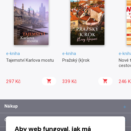
e-kniha
e-kniha
e-knih
Tajemství Karlova mostu
Pražský (k)rok
Nové t
cesto
297 Kč
339 Kč
246 K
Nákup
O společnosti
Aby web fungoval, jak má