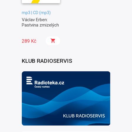
mp3 | CD (mp3)
Václav Erben:
Pastvina zmizelých
289 Kč
KLUB RADIOSERVIS