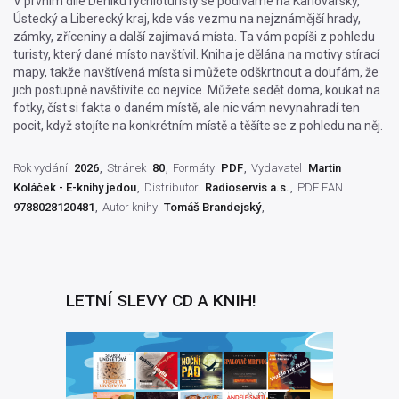
V prvním díle Deníku rychloturisty se podíváme na Karlovarský,
Ústecký a Liberecký kraj, kde vás vezmu na nejznámější hrady,
zámky, zříceniny a další zajímavá místa. Ta vám popíši z pohledu
turisty, který dané místo navštívil. Kniha je dělána na motivy stírací
mapy, takže navštívená místa si můžete odškrtnout a doufám, že
jich postupně navštívíte co nejvíce. Můžete sedět doma, koukat na
fotky, číst si fakta o daném místě, ale nic vám nevynahradí ten
pocit, když stojíte na konkrétním místě a těšíte se z pohledu na něj.
Rok vydání
2026
Stránek
80
Formáty
PDF
Vydavatel
Martin
Koláček - E-knihy jedou
Distributor
Radioservis a.s.
PDF EAN
9788028120481
Autor knihy
Tomáš Brandejský
LETNÍ SLEVY CD A KNIH!