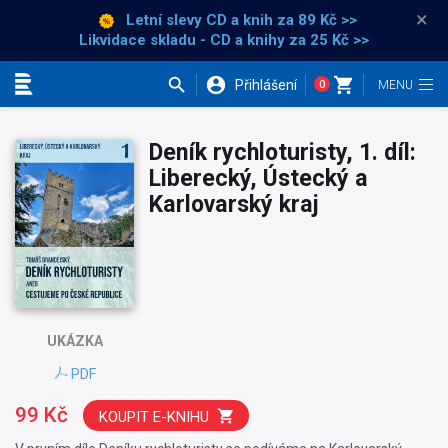
×
Letní slevy CD a knih
za 89 Kč >>
Likvidace skladu - CD a knihy za 25 Kč >>
Přihlášení
0
Kategorie
Deník rychloturisty, 1. díl:
Liberecký, Ústecký a
Karlovarský kraj
UKÁZKA
PDF
99 Kč
KOUPIT E-KNIHU