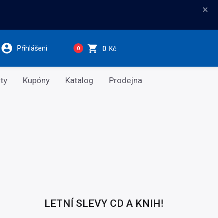
×
Přihlášení
0
Kč
0
ty
Kupóny
Katalog
Prodejna
LETNÍ SLEVY CD A KNIH!