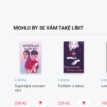
MOHLO BY SE VÁM TAKÉ LÍBIT
e-kniha
e-kniha
e-k
Supertajný seznam
Počítám s tebou
Let
věcí
209 Kč
229 Kč
19