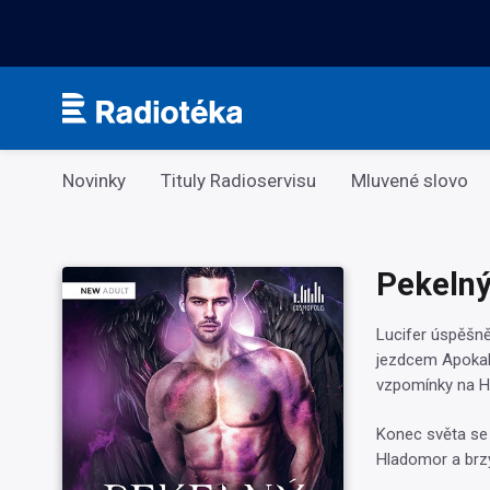
Kategorie
Novinky
Tituly Radioservisu
Mluvené slovo
Pekelný
Lucifer úspěšn
jezdcem Apokaly
vzpomínky na Ha
Konec světa se b
Hladomor a brzy