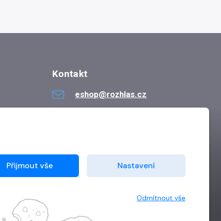
Kontakt
eshop@rozhlas.cz
724 819 319
Po - Pá 8:30 - 16:30
Přijmout vše
Nastavení
Odmítnout vše
Vytvořilo
Grand IT s.r.o.