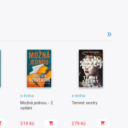
e-kniha
e-kniha
e-
Možná jednou - 2.
Temné sestry
Pa
vydání
D
319 Kč
279 Kč
2