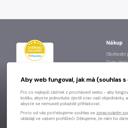
Nákup
Obchodní 
Ceny dopr
Reklamac
Aby web fungoval, jak má (souhlas s
Prodejna
Nejčastějš
Pro co nejlepší zážitek z procházení webu - aby fungo
Odstoupen
košíku, abyste jednoduše zjistili stav vaší objednávk
abyste se nemuseli pokaždé přihlašovat.
Proto od vás potřebujeme souhlas se
zpracováním so
ukládají ve vašem prohlížeči. Děkujeme, že nám ho dá
Copyright © 2026 Radioservis a.s.