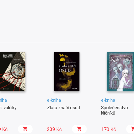
niha
e-kniha
e-kniha
ní valčíky
Zlatá značí osud
Společenstvo
klíčníků
9 Kč
239 Kč
170 Kč