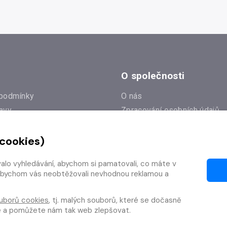
O společnosti
podmínky
O nás
avy
Zpracování osobních údajů
e
Zásady práce s cookies
 cookies)
Klub Radioservis
í dotazy
Kontakty
valo vyhledávání, abychom si pamatovali, co máte v
í od smlouvy
y, abychom vás neobtěžovali nevhodnou reklamou a
uborů cookies
, tj. malých souborů, které se dočasně
te a pomůžete nám tak web zlepšovat.