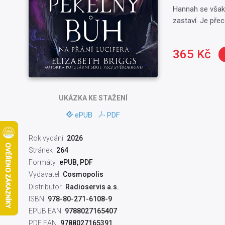
Hannah se však 
zastaví. Je pře
365 Kč
UKÁZKA
KE STAŽENÍ
ePUB
PDF
Rok vydání
2026
Stránek
264
Formáty
ePUB, PDF
Vydavatel
Cosmopolis
Distributor
Radioservis a.s.
ISBN
978-80-271-6108-9
EPUB EAN
9788027165407
PDF EAN
9788027165391