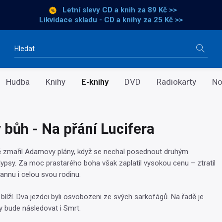
Letní slevy CD a knih
za 89 Kč >>
Likvidace skladu - CD a knihy za 25 Kč >>
Vyhledávání
Hudba
Knihy
E-knihy
DVD
Radiokarty
No
 bůh - Na přání Lucifera
ě zmařil Adamovy plány, když se nechal posednout druhým
psy. Za moc prastarého boha však zaplatil vysokou cenu – ztratil
nnu i celou svou rodinu.
líží. Dva jezdci byli osvobozeni ze svých sarkofágů. Na řadě je
 bude následovat i Smrt.