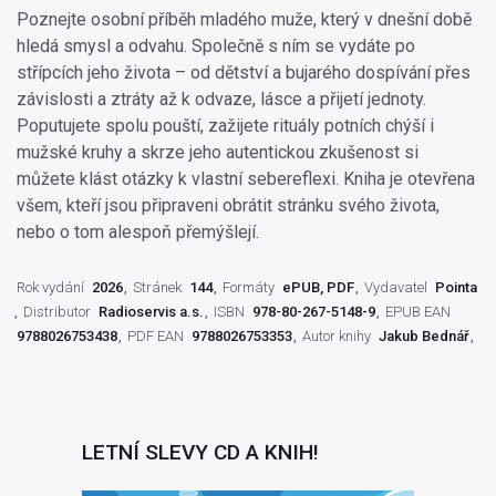
Poznejte osobní příběh mladého muže, který v dnešní době
hledá smysl a odvahu. Společně s ním se vydáte po
střípcích jeho života – od dětství a bujarého dospívání přes
závislosti a ztráty až k odvaze, lásce a přijetí jednoty.
Poputujete spolu pouští, zažijete rituály potních chýší i
mužské kruhy a skrze jeho autentickou zkušenost si
můžete klást otázky k vlastní sebereflexi. Kniha je otevřena
všem, kteří jsou připraveni obrátit stránku svého života,
nebo o tom alespoň přemýšlejí.
Rok vydání
2026
Stránek
144
Formáty
ePUB, PDF
Vydavatel
Pointa
Distributor
Radioservis a.s.
ISBN
978-80-267-5148-9
EPUB EAN
9788026753438
PDF EAN
9788026753353
Autor knihy
Jakub Bednář
LETNÍ SLEVY CD A KNIH!