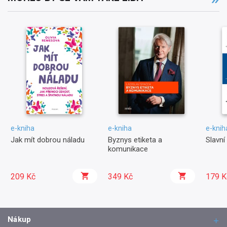
e-kniha
e-kniha
e-knih
Jak mít dobrou náladu
Byznys etiketa a
Slavní 
komunikace
209 Kč
349 Kč
179 K
Nákup