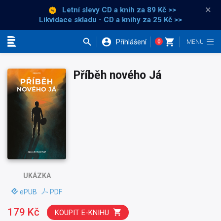
×
Letní slevy CD a knih
za 89 Kč >>
Likvidace skladu - CD a knihy za 25 Kč >>
Přihlášení
0
Kategorie
Příběh nového Já
UKÁZKA
ePUB
PDF
179 Kč
KOUPIT E-KNIHU