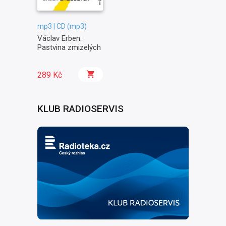
mp3 | CD (mp3)
Václav Erben:
Pastvina zmizelých
289 Kč
KLUB RADIOSERVIS