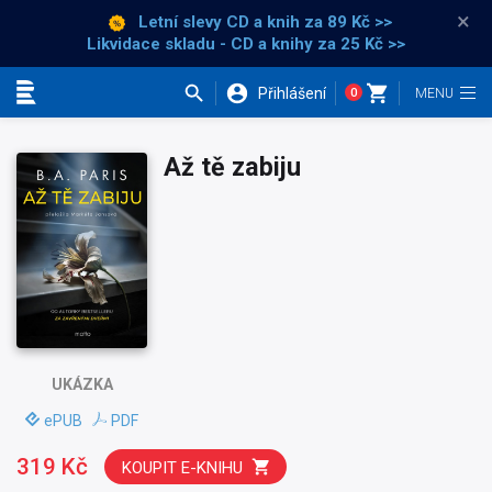
×
Letní slevy CD a knih
za 89 Kč >>
Likvidace skladu - CD a knihy za 25 Kč >>
Přihlášení
0
Kategorie
Až tě zabiju
UKÁZKA
ePUB
PDF
319 Kč
KOUPIT E-KNIHU