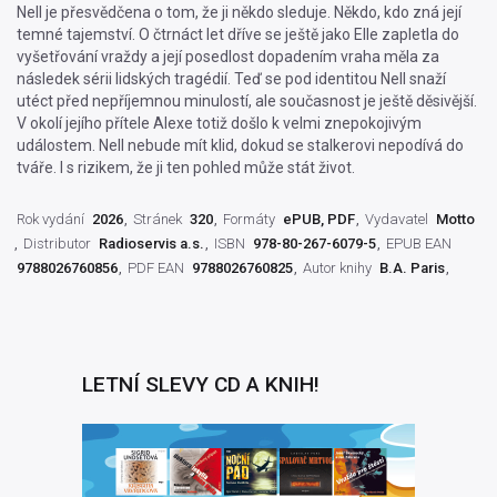
Nell je přesvědčena o tom, že ji někdo sleduje. Někdo, kdo zná její
temné tajemství. O čtrnáct let dříve se ještě jako Elle zapletla do
vyšetřování vraždy a její posedlost dopadením vraha měla za
následek sérii lidských tragédií. Teď se pod identitou Nell snaží
utéct před nepříjemnou minulostí, ale současnost je ještě děsivější.
V okolí jejího přítele Alexe totiž došlo k velmi znepokojivým
událostem. Nell nebude mít klid, dokud se stalkerovi nepodívá do
tváře. I s rizikem, že ji ten pohled může stát život.
Rok vydání
2026
Stránek
320
Formáty
ePUB, PDF
Vydavatel
Motto
Distributor
Radioservis a.s.
ISBN
978-80-267-6079-5
EPUB EAN
9788026760856
PDF EAN
9788026760825
Autor knihy
B.A. Paris
LETNÍ SLEVY CD A KNIH!