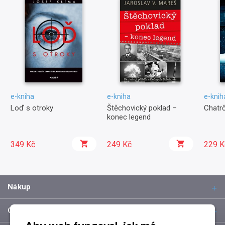
e-kniha
e-kniha
e-knih
Loď s otroky
Štěchovický poklad –
Chatr
konec legend
349 Kč
249 Kč
229 K
Nákup
O společnosti