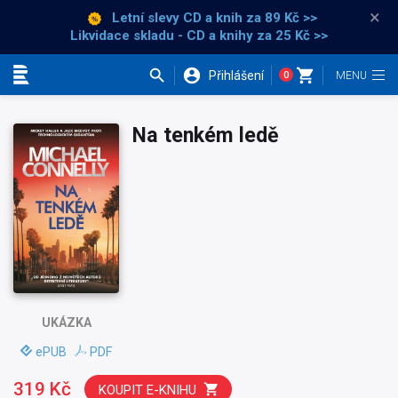
×
Letní slevy CD a knih
za 89 Kč >>
Likvidace skladu - CD a knihy za 25 Kč >>
Přihlášení
0
Kategorie
Na tenkém ledě
UKÁZKA
ePUB
PDF
319 Kč
KOUPIT E-KNIHU