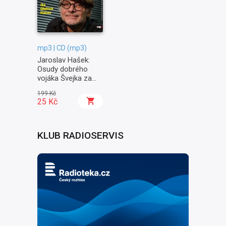
mp3 | CD (mp3)
Jaroslav Hašek:
Osudy dobrého
vojáka Švejka za
světové války II. -
199 Kč
Na frontě
25 Kč
KLUB RADIOSERVIS