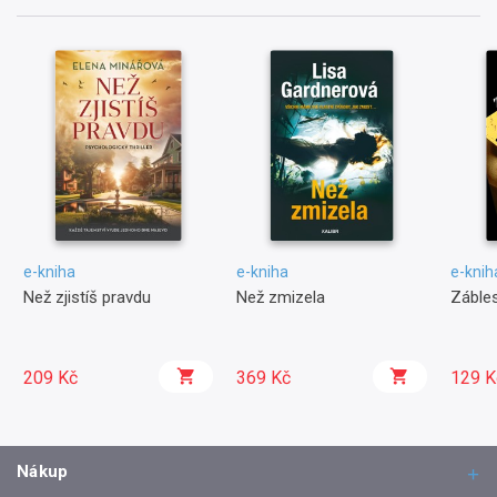
e-kniha
e-kniha
e-knih
Než zjistíš pravdu
Než zmizela
Zábles
209 Kč
369 Kč
129 K
Nákup