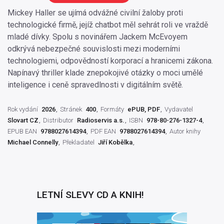
Mickey Haller se ujímá odvážné civilní žaloby proti
technologické firmě, jejíž chatbot měl sehrát roli ve vraždě
mladé dívky. Spolu s novinářem Jackem McEvoyem
odkrývá nebezpečné souvislosti mezi moderními
technologiemi, odpovědností korporací a hranicemi zákona.
Napínavý thriller klade znepokojivé otázky o moci umělé
inteligence i ceně spravedlnosti v digitálním světě.
Rok vydání
2026
Stránek
400
Formáty
ePUB, PDF
Vydavatel
Slovart CZ
Distributor
Radioservis a.s.
ISBN
978-80-276-1327-4
EPUB EAN
9788027614394
PDF EAN
9788027614394
Autor knihy
Michael Connelly
Překladatel
Jiří Kobělka
LETNÍ SLEVY CD A KNIH!