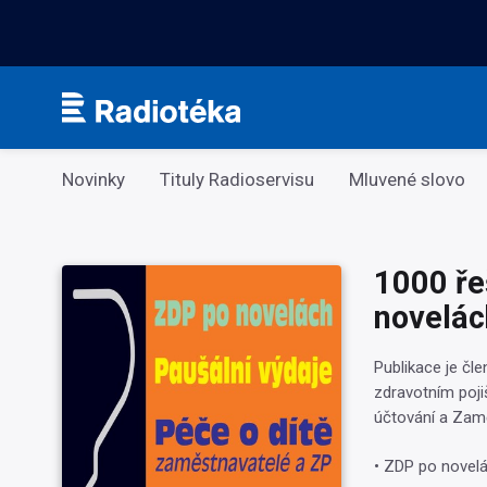
Kategorie
Novinky
Tituly Radioservisu
Mluvené slovo
1000 ře
novelác
Publikace je čl
zdravotním poji
účtování a Zam
• ZDP po novel