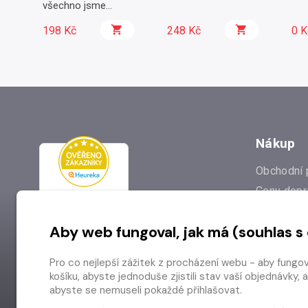
všechno jsme
podělali
198 Kč
248 Kč
0 K
Nákup
Obchodní 
Ceny dopr
Reklamac
Aby web fungoval, jak má (souhlas s
Prodejna
Nejčastějš
Pro co nejlepší zážitek z procházení webu - aby fungo
Odstoupen
košíku, abyste jednoduše zjistili stav vaší objednávk
abyste se nemuseli pokaždé přihlašovat.