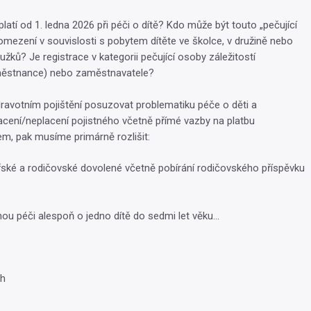
atí od 1. ledna 2026 při péči o dítě? Kdo může být touto „pečující
omezení v souvislosti s pobytem dítěte ve školce, v družině nebo
užků? Je registrace v kategorii pečující osoby záležitostí
městnance) nebo zaměstnavatele?
ravotním pojištění posuzovat problematiku péče o děti a
lacení/neplacení pojistného včetně přímé vazby na platbu
em, pak musíme primárně rozlišit:
ské a rodičovské dovolené včetně pobírání rodičovského příspěvku
ou péči alespoň o jedno dítě do sedmi let věku...
ch