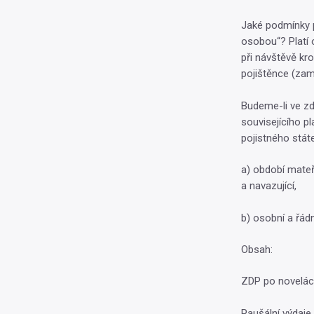
Jaké podmínky pl
osobou“? Platí 
při návštěvě kro
pojištěnce (za
Budeme-li ve zd
souvisejícího p
pojistného stát
a) období mateř
a navazující,
b) osobní a řádn
Obsah:
ZDP po novelá
Paušální výdaje