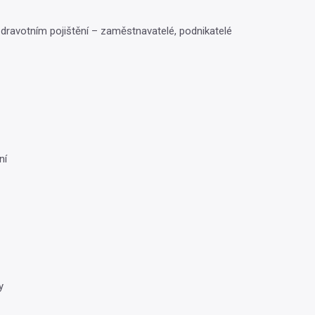
zdravotním pojištění – zaměstnavatelé, podnikatelé
ní
y