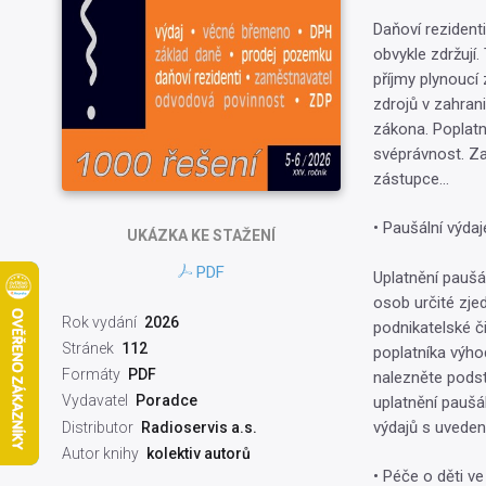
Daňoví rezidenti
obvykle zdržují.
příjmy plynoucí 
zdrojů v zahran
zákona. Poplatn
svéprávnost. Za
zástupce...
• Paušální výdaj
UKÁZKA
KE STAŽENÍ
PDF
Uplatnění paušá
osob určité zje
Rok vydání
2026
podnikatelské či
Stránek
112
poplatníka výho
Formáty
PDF
nalezněte podst
Vydavatel
Poradce
uplatnění paušá
výdajů s uveden
Distributor
Radioservis a.s.
Autor knihy
kolektiv autorů
• Péče o děti v