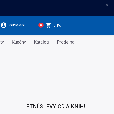
×
Přihlášení
0
Kč
0
ty
Kupóny
Katalog
Prodejna
LETNÍ SLEVY CD A KNIH!