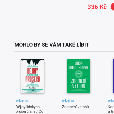
336 Kč
MOHLO BY SE VÁM TAKÉ LÍBIT
e-kniha
e-kniha
e-k
Dějiny lidských
Znamení vztahů
Kor
průserů aneb Co
a t