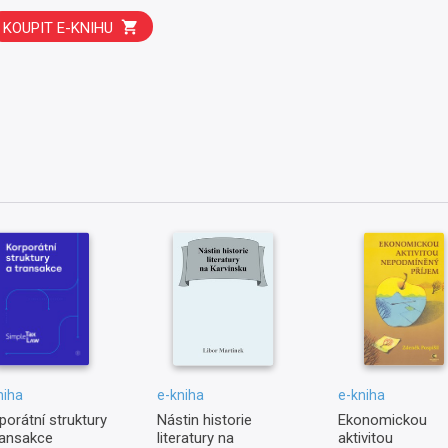
KOUPIT E-KNIHU
niha
e-kniha
e-kniha
porátní struktury
Nástin historie
Ekonomickou
ransakce
literatury na
aktivitou