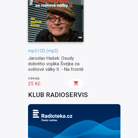
mp3 | CD (mp3)
Jaroslav Hašek: Osudy
dobrého vojáka Švejka za
světové války II. - Na frontě
199 Kč
25 Kč
KLUB RADIOSERVIS