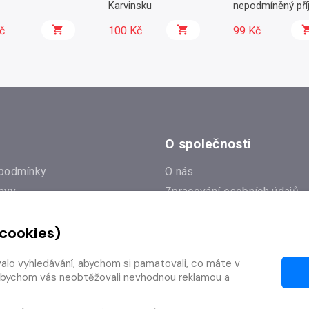
Karvinsku
nepodmíněný pří
č
100 Kč
99 Kč
O společnosti
podmínky
O nás
avy
Zpracování osobních údajů
e
Zásady práce s cookies
 cookies)
Klub Radioservis
í dotazy
Kontakty
valo vyhledávání, abychom si pamatovali, co máte v
í od smlouvy
y, abychom vás neobtěžovali nevhodnou reklamou a