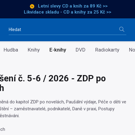
Letní slevy CD a knih
za 89 Kč >>
Likvidace skladu - CD a knihy za 25 Kč >>
Vyhledávání
Hudba
Knihy
E-knihy
DVD
Radiokarty
No
šení č. 5-6 / 2026 - ZDP po
h
eněná do kapitol ZDP po novelách, Paušální výdaje, Péče o děti ve
štění – zaměstnavatelé, podnikatelé, Daně v praxi, Postupy
ěstnáváni.
ách