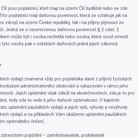
 ČR jsou poplatníci, kteří mají na území ČR bydliště nebo se zde
 Tito poplatníci mají daňovou povinnost, která se vztahuje jak na
ze zdrojů na území České republiky, tak i na příjmy plynoucí ze
ičí. Jedná se o neomezenou daňovou povinnost § 2 odst. 2
íkem může být i osoba nezletilá nebo osoba, které soud omezil
 tyto osoby pak v otázkách daňových jedná jejich zákonný
e
lních výdajů znamená vždy pro poplatníka daně z příjmů fyzických
dnodušení administrativního sledování a vykazování v rámci jeho
nnosti. Jejich uplatnění však záleží na skutečnostech, zda je to pro
dné, tedy zda to vede k jeho daňové optimalizaci. V kapitole
atu uplatnění paušálních výdajů a jejich výši, výhody a nevýhody
lních výdajů a na příkladech Vám ukážeme uplatnění paušálních
ím optimálního řešení…
e zdravotním pojištění – zaměstnavatelé, podnikatelé