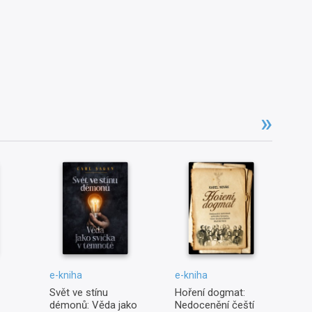
e-kniha
e-kniha
e-
Svět ve stínu
Hoření dogmat:
Lá
démonů: Věda jako
Nedocenění čeští
n