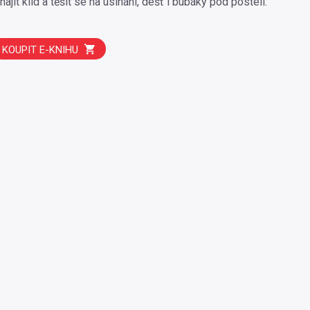
jít klid a těšit se na usínání, déšť i bubáky pod postelí.
KOUPIT E-KNIHU