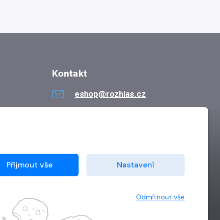
Kontakt
eshop@rozhlas.cz
724 819 319
Po - Pá 8:30 - 16:30
Přijmout vše
Nastavení
Odmítnout vše
Vytvořilo
Grand IT s.r.o.