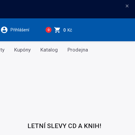
×
Přihlášení
0
Kč
0
ty
Kupóny
Katalog
Prodejna
LETNÍ SLEVY CD A KNIH!