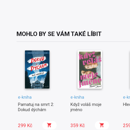
MOHLO BY SE VÁM TAKÉ LÍBIT
e-kniha
e-kniha
e-k
Pamatuj na smrt 2:
Když voláš moje
Hle
Dokud dýchám
jméno
299 Kč
359 Kč
25