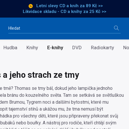
Letní slevy CD a knih
za 89 Kč >>
Likvidace skladu - CD a knihy za 25 Kč >>
Vyhledávání
Hudba
Knihy
E-knihy
DVD
Radiokarty
No
a jeho strach ze tmy
e tmě? Thomas se tmy bál, dokud jeho lampička jednoho
ela bránu do kouzelného světa. Tam se setkává se světluškou
em Brumou, Tygrem noci a dalšími bytostmi, které mu
it tajemství stínů a ukážou mu, že tma nemusí být
hádka pro všechny děti, které jsou připraveny překonat svůj
 bubáků nebo bouřky. A nástroj pro rodiče, kteří chtějí svým