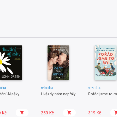
niha
e-kniha
e-kniha
dání Aljašky
Hvězdy nám nepřály
Pořád jsme to m
9 Kč
259 Kč
319 Kč