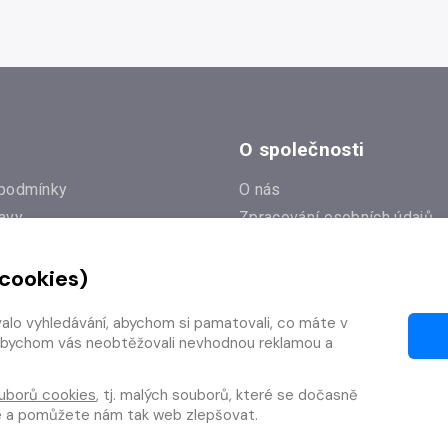
O společnosti
podmínky
O nás
avy
Zpracování osobních údajů
e
Zásady práce s cookies
 cookies)
Klub Radioservis
í dotazy
Kontakty
valo vyhledávání, abychom si pamatovali, co máte v
í od smlouvy
y, abychom vás neobtěžovali nevhodnou reklamou a
uborů cookies
, tj. malých souborů, které se dočasně
te a pomůžete nám tak web zlepšovat.