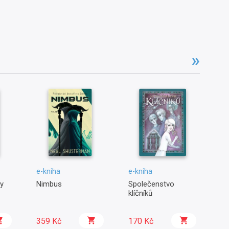
e-kniha
e-kniha
e-
y
Nimbus
Společenstvo
Pl
klíčníků
359 Kč
170 Kč
2