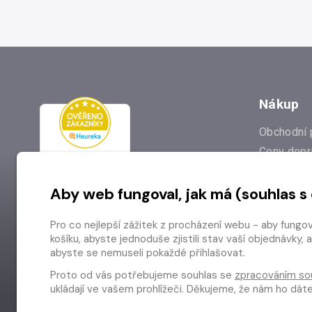
Nákup
Obchodní 
Ceny dopr
Reklamac
Aby web fungoval, jak má (souhlas s
Prodejna
Nejčastějš
Pro co nejlepší zážitek z procházení webu - aby fungo
Odstoupen
košíku, abyste jednoduše zjistili stav vaší objednávk
abyste se nemuseli pokaždé přihlašovat.
Proto od vás potřebujeme souhlas se
zpracováním so
ukládají ve vašem prohlížeči. Děkujeme, že nám ho dá
Copyright © 2026 Radioservis a.s.