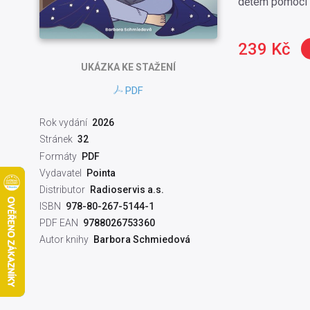
dětem pomoci na
239 Kč
UKÁZKA
KE STAŽENÍ
PDF
Rok vydání
2026
Stránek
32
Formáty
PDF
Vydavatel
Pointa
Distributor
Radioservis a.s.
ISBN
978-80-267-5144-1
PDF EAN
9788026753360
Autor knihy
Barbora Schmiedová