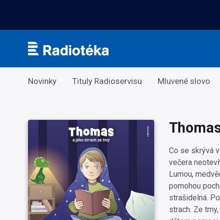
Kategorie
Novinky
Tituly Radioservisu
Mluvené slovo
Thomas 
Co se skrývá v
večera neotevř
Lumou, medvěd
pomohou pochop
strašidelná. Po
strach. Ze tmy,