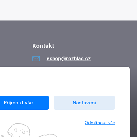
Kontakt
eshop@rozhlas.cz
724 819 319
Po - Pá 8:30 - 16:30
Přijmout vše
Nastavení
Odmítnout vše
Vytvořilo
Grand IT s.r.o.