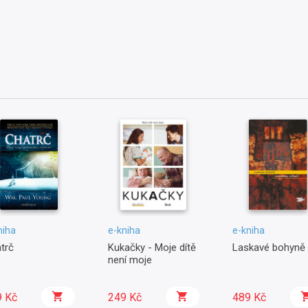
niha
e-kniha
e-kniha
trč
Kukačky - Moje dítě
Laskavé bohyně
není moje
9 Kč
249 Kč
489 Kč