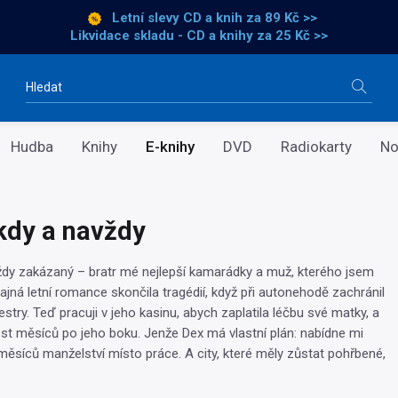
Letní slevy CD a knih
za 89 Kč >>
Likvidace skladu - CD a knihy za 25 Kč >>
Vyhledávání
Hudba
Knihy
E-knihy
DVD
Radiokarty
No
kdy a navždy
ždy zakázaný – bratr mé nejlepší kamarádky a muž, kterého jsem
ajná letní romance skončila tragédií, když při autonehodě zachránil
try. Teď pracuji v jeho kasinu, abych zaplatila léčbu své matky, a
st měsíců po jeho boku. Jenže Dex má vlastní plán: nabídne mi
ěsíců manželství místo práce. A city, které měly zůstat pohřbené,