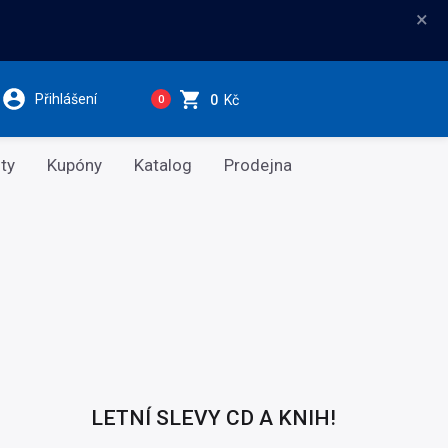
×
Přihlášení
0
Kč
0
ty
Kupóny
Katalog
Prodejna
LETNÍ SLEVY CD A KNIH!