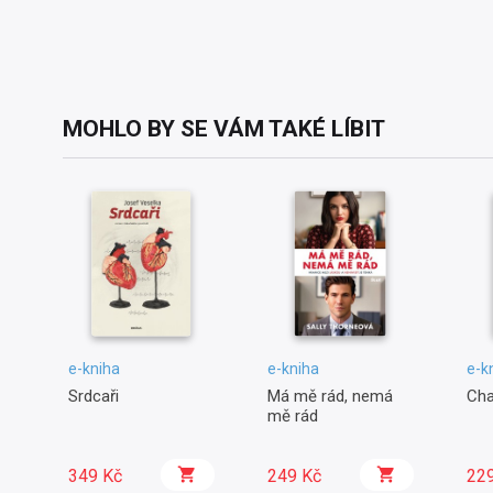
MOHLO BY SE VÁM TAKÉ LÍBIT
e-kniha
e-kniha
e-k
Srdcaři
Má mě rád, nemá
Cha
mě rád
349 Kč
249 Kč
22