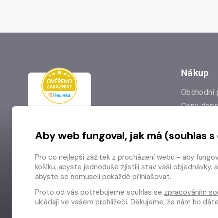
Nákup
Obchodní 
Ceny dopr
Reklamac
Aby web fungoval, jak má (souhlas s
Prodejna
Nejčastějš
Pro co nejlepší zážitek z procházení webu - aby fungo
Odstoupen
košíku, abyste jednoduše zjistili stav vaší objednávk
abyste se nemuseli pokaždé přihlašovat.
Proto od vás potřebujeme souhlas se
zpracováním so
ukládají ve vašem prohlížeči. Děkujeme, že nám ho dá
Copyright © 2026 Radioservis a.s.