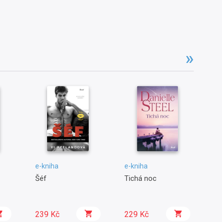
e-kniha
e-kniha
e-
Šéf
Tichá noc
Ne
239 Kč
229 Kč
1