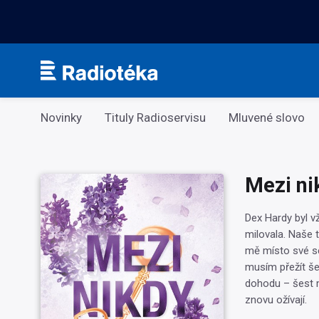
Kategorie
Novinky
Tituly Radioservisu
Mluvené slovo
Mezi ni
Dex Hardy byl v
milovala. Naše t
mě místo své ses
musím přežít še
dohodu – šest m
znovu ožívají.