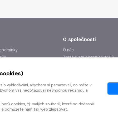
O společnosti
podmínky
O nás
avy
Zpracování osobních údajů
e
Zásady práce s cookies
 cookies)
Klub Radioservis
í dotazy
Kontakty
valo vyhledávání, abychom si pamatovali, co máte v
í od smlouvy
y, abychom vás neobtěžovali nevhodnou reklamou a
uborů cookies
, tj. malých souborů, které se dočasně
te a pomůžete nám tak web zlepšovat.