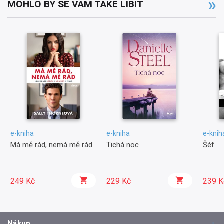
MOHLO BY SE VÁM TAKÉ LÍBIT
e-kniha
e-kniha
e-knih
Má mě rád, nemá mě rád
Tichá noc
Šéf
249 Kč
229 Kč
239 K
Nákup