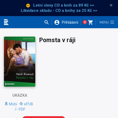
×
Letní slevy CD a knih
za 89 Kč >>
Likvidace skladu - CD a knihy za 25 Kč >>
Přihlášení
0
Kategorie
Pomsta v ráji
UKÁZKA
Mobi
ePUB
PDF