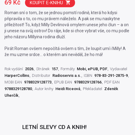
69 Kč
KOUPIT E-KNIHU
Roman sní o tom, že se jednou pomstí rodině, která ho kdysi
připravila o to, co mu právem náleželo. A pak se mu naskytne
příležitost! To, když Milly Devlinová omylem unese jeho člun – a on
ji unese na svůj ostrov! Do ráje, kde si chce vybrat vše, co mu podle
jeho názoru Millyina rodina dluží.
Pirát Roman ovšem nepočítá ovšem s tím, že loupit umí i Milly! A
že mu uzme srdce… o kterém ani nevěděl, že ho má!
Rok vydání
2026
Stránek
157
Formáty
Mobi, ePUB, PDF
Vydavatel
HarperCollins
Distributor
Radioservis a.s.
ISBN
978-83-291-2875-9
MOBI EAN
9788329128773
EPUB EAN
9788329128766
PDF EAN
9788329128780
Autor knihy
Heidi Riceová
Překladatel
Zdeněk
Uherčík
LETNÍ SLEVY CD A KNIH!