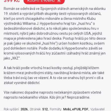
399 Kč
KOUPIT E-KNIHU
Román se odehrává ve Spojených státech amerických na sklonku
19. století a vypráví příběh skupinky šesti vylosovaných občanů,
kteří po smrti chicagského milionáře a člena místního Klubu
výstředníků Williama J. Hypperboneho hrají tzv. „husí hru“ o
šedesátimilionové dědictví, a to nikoli jako společenskou hru v
místnosti, nýbrž jako dobrodružnou cestu po celých USA, jejichž
mapa je překreslena jako hrací deska. Postup hráčů po této desce
je pak (jako ve skutečné „husí hře“) určen hodem kostkou, ovšem
pod dohledem notáře. Podle dodatku k Hypperboneho závěti se
kromě vylosovaných hráčů hry zúčastní i záhadný hráč známý jen
jako „XKZ“.
A tak hráči podle vrtochů hrací kostky cestují, přejíždějí křížem
krážem mezi jednotlivými státy, navštěvují krásná místa, ale také
třeba tráví svůj čas ve vězení. A to vše se snahou být první v cíli a
získat vysněné dědictví.
Vše nakonec dopadne naprosto nečekaným způsobem včetně
naprosto nečekaného vítěze. Kdo jím je? Neprozradíme.
Rok vydání
2026
Stránek
512
Formáty
Mobi, ePUB, PDF
Vydavatel