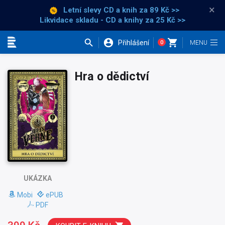
×
Letní slevy CD a knih
za 89 Kč >>
Likvidace skladu - CD a knihy za 25 Kč >>
Přihlášení
0
Kategorie
Hra o dědictví
UKÁZKA
Mobi
ePUB
PDF