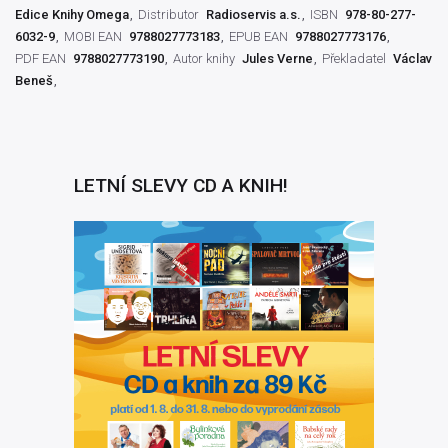
Edice Knihy Omega
Distributor
Radioservis a.s.
ISBN
978-80-277-
6032-9
MOBI EAN
9788027773183
EPUB EAN
9788027773176
PDF EAN
9788027773190
Autor knihy
Jules Verne
Překladatel
Václav
Beneš
LETNÍ SLEVY CD A KNIH!