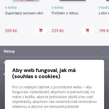
e-kniha
e-kniha
e-knih
Supertajný seznam věcí
Počítám s tebou
Letní 
209 Kč
229 Kč
199 K
Nákup
O společnosti
Aby web fungoval, jak má
Kontakt
(souhlas s cookies)
Pro co nejlepší zážitek z procházení webu - aby
fungovalo vyhledávání, abychom si pamatovali, co
máte v košíku, abyste jednoduše zjistili stav vaší
objednávky, abychom vás neobtěžovali nevhodnou
reklamou a abyste se nemuseli pokaždé