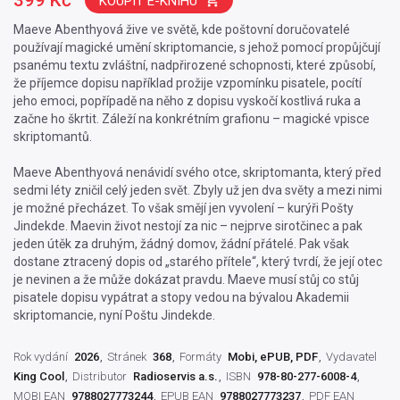
KOUPIT E-KNIHU
Maeve Abenthyová žive ve světě, kde poštovní doručovatelé
používají magické umění skriptomancie, s jehož pomocí propůjčují
psanému textu zvláštní, nadpřirozené schopnosti, které způsobí,
že příjemce dopisu například prožije vzpomínku pisatele, pocítí
jeho emoci, popřípadě na něho z dopisu vyskočí kostlivá ruka a
začne ho škrtit. Záleží na konkrétním grafionu – magické vpisce
skriptomantů.
Maeve Abenthyová nenávidí svého otce, skriptomanta, který před
sedmi léty zničil celý jeden svět. Zbyly už jen dva světy a mezi nimi
je možné přecházet. To však smějí jen vyvolení – kurýři Pošty
Jindekde. Maevin život nestojí za nic – nejprve sirotčinec a pak
jeden útěk za druhým, žádný domov, žádní přátelé. Pak však
dostane ztracený dopis od „starého přítele“, který tvrdí, že její otec
je nevinen a že může dokázat pravdu. Maeve musí stůj co stůj
pisatele dopisu vypátrat a stopy vedou na bývalou Akademii
skriptomancie, nyní Poštu Jindekde.
Rok vydání
2026
Stránek
368
Formáty
Mobi, ePUB, PDF
Vydavatel
King Cool
Distributor
Radioservis a.s.
ISBN
978-80-277-6008-4
MOBI EAN
9788027773244
EPUB EAN
9788027773237
PDF EAN