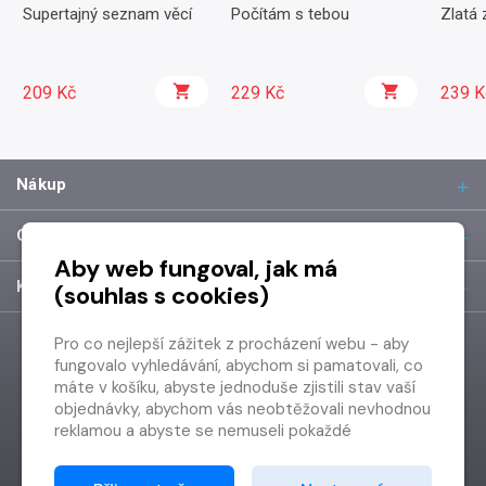
Supertajný seznam věcí
Počítám s tebou
Zlatá 
209 Kč
229 Kč
239 K
Nákup
O společnosti
Aby web fungoval, jak má
Kontakt
(souhlas s cookies)
Pro co nejlepší zážitek z procházení webu - aby
fungovalo vyhledávání, abychom si pamatovali, co
máte v košíku, abyste jednoduše zjistili stav vaší
objednávky, abychom vás neobtěžovali nevhodnou
reklamou a abyste se nemuseli pokaždé
přihlašovat.