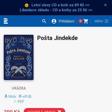
×
Letní slevy CD a knih
za 89 Kč >>
Likvidace skladu - CD a knihy za 25 Kč >>
Přihlášení
0
Kategorie
Pošta Jindekde
UKÁZKA
Mobi
ePUB
PDF
399 Kč