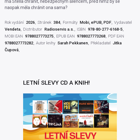
má Stella chránit, nebezpečným šílencem, před nímž by se
naopak měla chránit ona sama?
Rok vydání
2026
Stránek
384
Formáty
Mobi, ePUB, PDF
Vydavatel
Vendeta
Distributor
Radioservis a.s.
ISBN
978-80-277-6168-5
MOBI EAN
9788027773275
EPUB EAN
9788027773268
PDF EAN
9788027773282
Autor knihy
Sarah Pekkanen
Překladatel
Jitka
Čupová
LETNÍ SLEVY CD A KNIH!