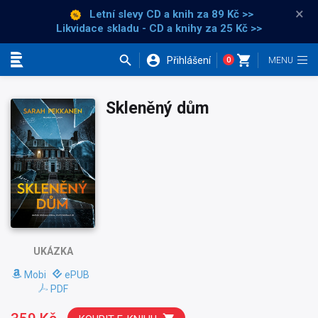
×
Letní slevy CD a knih
za 89 Kč >>
Likvidace skladu - CD a knihy za 25 Kč >>
Přihlášení
0
Kategorie
Skleněný dům
UKÁZKA
Mobi
ePUB
PDF