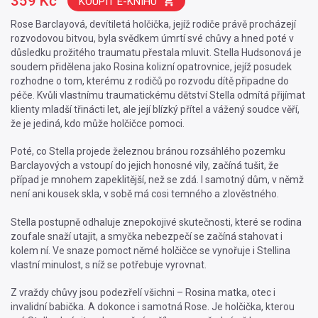
359 Kč
KOUPIT E-KNIHU
Rose Barclayová, devítiletá holčička, jejíž rodiče právě procházejí
rozvodovou bitvou, byla svědkem úmrtí své chůvy a hned poté v
důsledku prožitého traumatu přestala mluvit. Stella Hudsonová je
soudem přidělena jako Rosina kolizní opatrovnice, jejíž posudek
rozhodne o tom, kterému z rodičů po rozvodu dítě připadne do
péče. Kvůli vlastnímu traumatickému dětství Stella odmítá přijímat
klienty mladší třinácti let, ale její blízký přítel a vážený soudce věří,
že je jediná, kdo může holčičce pomoci.
Poté, co Stella projede železnou bránou rozsáhlého pozemku
Barclayových a vstoupí do jejich honosné vily, začíná tušit, že
případ je mnohem zapeklitější, než se zdá. I samotný dům, v němž
není ani kousek skla, v sobě má cosi temného a zlověstného.
Stella postupně odhaluje znepokojivé skutečnosti, které se rodina
zoufale snaží utajit, a smyčka nebezpečí se začíná stahovat i
kolem ní. Ve snaze pomoct němé holčičce se vynořuje i Stellina
vlastní minulost, s níž se potřebuje vyrovnat.
Z vraždy chůvy jsou podezřelí všichni – Rosina matka, otec i
invalidní babička. A dokonce i samotná Rose. Je holčička, kterou