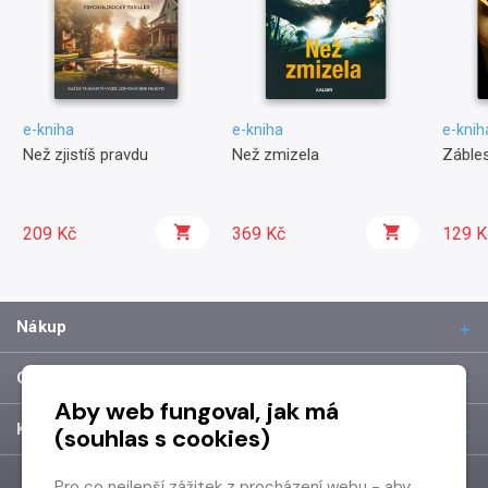
e-kniha
e-kniha
e-knih
Než zjistíš pravdu
Než zmizela
Zábles
209 Kč
369 Kč
129 K
Nákup
O společnosti
Aby web fungoval, jak má
Kontakt
(souhlas s cookies)
Pro co nejlepší zážitek z procházení webu - aby