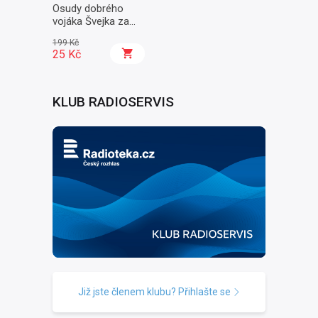
Osudy dobrého
vojáka Švejka za
světové války II. -
199 Kč
Na frontě
25 Kč
KLUB RADIOSERVIS
Již jste členem klubu? Přihlašte se