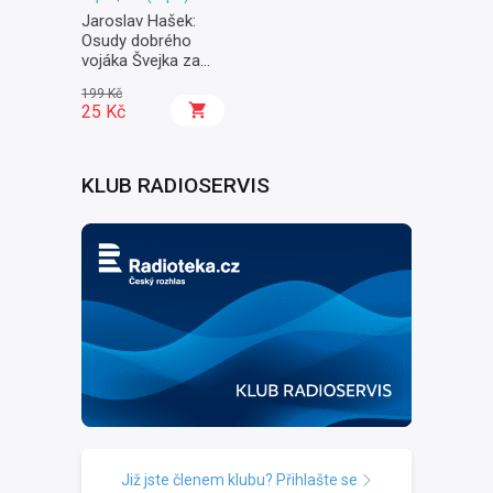
Jaroslav Hašek:
Osudy dobrého
vojáka Švejka za
světové války II. -
199 Kč
Na frontě
25 Kč
KLUB RADIOSERVIS
Již jste členem klubu? Přihlašte se