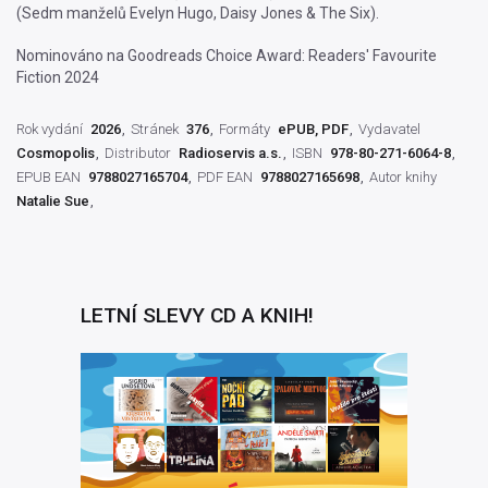
(Sedm manželů Evelyn Hugo, Daisy Jones & The Six).
Nominováno na Goodreads Choice Award: Readers' Favourite
Fiction 2024
Rok vydání
2026
Stránek
376
Formáty
ePUB, PDF
Vydavatel
Cosmopolis
Distributor
Radioservis a.s.
ISBN
978-80-271-6064-8
EPUB EAN
9788027165704
PDF EAN
9788027165698
Autor knihy
Natalie Sue
LETNÍ SLEVY CD A KNIH!