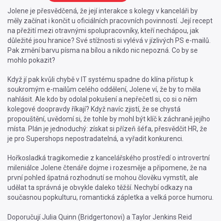
Jolene je přesvědčená, že její interakce s kolegy v kanceláři by
měly začínat i končit u oficiálních pracovních povinností. Její recept
na přežití mezi otravnými spolupracovníky, kteří nechápou, jak
důležité jsou hranice? Své stížnosti si vylévá v jízlivých PS e-mailů.
Pak změní barvu písma na bílou a nikdo nic nepozná. Co by se
mohlo pokazit?
Když jí pak kvůli chybě v IT systému spadne do klína přístup k
soukromým e-mailům celého oddělení, Jolene ví, že by to měla
nahlásit. Ale kdo by odolal pokušení a nepřečetl si, co si o něm
kolegové doopravdy říkají? Když navíc zjistí, že se chystá
propouštění, uvědomí si, že tohle by mohl být klíč k záchraně jejího
místa. Plán je jednoduchý: získat si přízeň šéfa, přesvědčit HR, že
je pro Supershops nepostradatelná, a vyřadit konkurenci.
Hořkosladká tragikomedie z kancelářského prostředí o introvertní
mileniálce Jolene čtenáře dojme i rozesměje a připomene, že na
první pohled špatná rozhodnutí se mohou člověku vymstít, ale
udělat ta správná je obvykle daleko těžší. Nechybí odkazy na
současnou popkulturu, romantická zápletka a velká porce humoru.
Doporučují Julia Quinn (Bridgertonovi) a Taylor Jenkins Reid