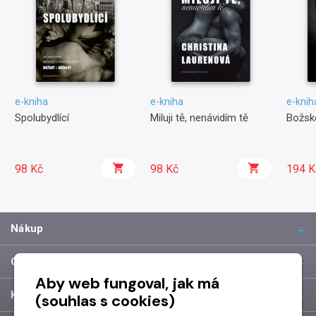
e-kniha
e-kniha
e-knih
Spolubydlící
Miluji tě, nenávidím tě
Božsk
98 Kč
98 Kč
194 K
Nákup
O společnosti
Aby web fungoval, jak má
Kontakt
(souhlas s cookies)