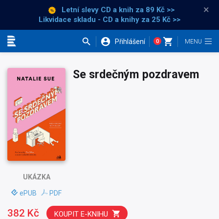
×
Letní slevy CD a knih
za 89 Kč >>
Likvidace skladu - CD a knihy za 25 Kč >>
Přihlášení
0
Kategorie
Se srdečným pozdravem
UKÁZKA
ePUB
PDF
382 Kč
KOUPIT E-KNIHU