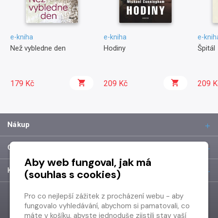
e-kniha
e-kniha
e-knih
Než vybledne den
Hodiny
Špitál
179 Kč
209 Kč
209 K
Nákup
O společnosti
Aby web fungoval, jak má
Kontakt
(souhlas s cookies)
Pro co nejlepší zážitek z procházení webu - aby
fungovalo vyhledávání, abychom si pamatovali, co
máte v košíku, abyste jednoduše zjistili stav vaší