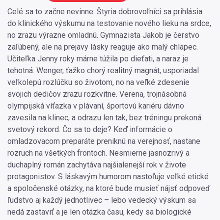
Celé sa to začne nevinne. Štyria dobrovoľníci sa prihlásia
do klinického výskumu na testovanie nového lieku na srdce,
no zrazu výrazne omladnú. Gymnazista Jakob je čerstvo
zaľúbený, ale na prejavy lásky reaguje ako malý chlapec.
Učiteľka Jenny roky márne túžila po dieťati, a naraz je
tehotná. Wenger, ťažko chorý realitný magnát, usporiadal
veľkolepú rozlúčku so životom, no na veľké zdesenie
svojich dedičov zrazu rozkvitne. Verena, trojnásobná
olympijská víťazka v plávaní, športovú kariéru dávno
zavesila na klinec, a odrazu len tak, bez tréningu prekoná
svetový rekord. Čo sa to deje? Keď informácie o
omladzovacom preparáte preniknú na verejnosť, nastane
rozruch na všetkých frontoch. Nesmierne jasnozrivý a
duchaplný román zachytáva najšialenejší rok v živote
protagonistov. S láskavým humorom nastoľuje veľké etické
a spoločenské otázky, na ktoré bude musieť nájsť odpoveď
ľudstvo aj každý jednotlivec – lebo vedecký výskum sa
nedá zastaviť a je len otázka času, kedy sa biologické