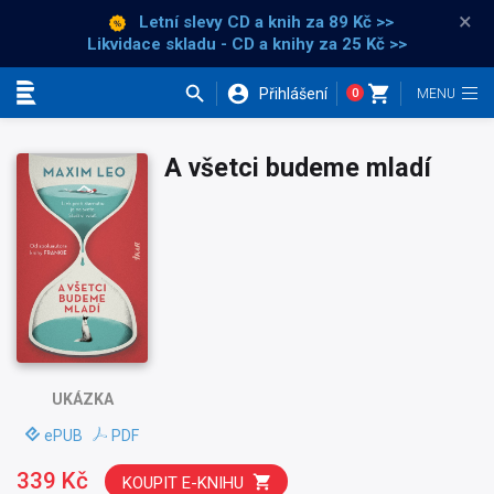
×
Letní slevy CD a knih
za 89 Kč >>
Likvidace skladu - CD a knihy za 25 Kč >>
Přihlášení
0
Kategorie
A všetci budeme mladí
UKÁZKA
ePUB
PDF
339 Kč
KOUPIT E-KNIHU