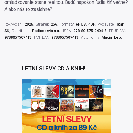
omladzovanie stane realitou. Budú napokon ľudia žiť večne?
A ako nás to zasiahne?
Rok vydání
2026
Stránek
256
Formáty
ePUB, PDF
Vydavatel
Ikar
SK
Distributor
Radioservis a.s.
ISBN
978-80-575-0404-7
EPUB EAN
9788057507413
PDF EAN
9788057507413
Autor knihy
Maxim Leo
LETNÍ SLEVY CD A KNIH!