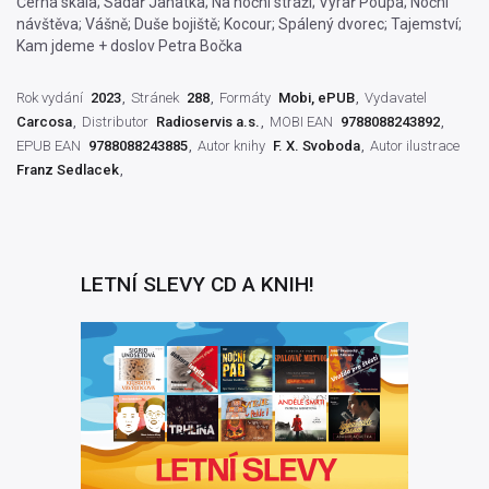
Černá skála; Sadař Janatka; Na noční stráži; Výrař Poupa; Noční
návštěva; Vášně; Duše bojiště; Kocour; Spálený dvorec; Tajemství;
Kam jdeme + doslov Petra Bočka
Rok vydání
2023
Stránek
288
Formáty
Mobi, ePUB
Vydavatel
Carcosa
Distributor
Radioservis a.s.
MOBI EAN
9788088243892
EPUB EAN
9788088243885
Autor knihy
F. X. Svoboda
Autor ilustrace
Franz Sedlacek
LETNÍ SLEVY CD A KNIH!