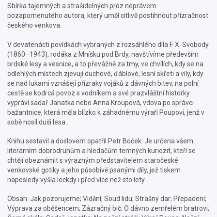
Sbírka tajemných a strašidelných próz neprávem
pozapomenutého autora, který uměl citlivě postihnout přízračnost
českého venkova.
V devatenácti povídkách vybraných z rozsáhlého díla F. X. Svobody
(1860–1943), rodáka z Mníšku pod Brdy, navštívíme především
brdské lesy a vesnice, a to převážně za tmy, ve chvílích, kdy se na
odlehlých místech zjevují duchové, ďáblové, lesní skřeti a víly, kdy
se nad lukami vznášejí přízraky vojáků z dávných bitev, na polní
cestě se kodrcá povoz s vodníkem a své prazvláštní historky
vypráví sadař Janatka nebo Anna Kroupová, vdova po správci
bažantnice, která měla blízko k záhadnému výraři Poupovi, jenž v
sobě nosil duši lesa...
Knihu sestavil a doslovem opatřil Petr Boček. Je určena všem
literárním dobrodruhům a hledačům temných kuriozit, kteří se
chtějí obeznámit s výrazným představitelem staročeské
venkovské gotiky a jeho působivě psanými díly, jež tiskem
naposledy vyšla leckdy i před více než sto lety.
Obsah: Jak pozorujeme; Vidění; Soud lidu; Strašný dar; Přepadení;
Výprava za oběšencem; Zázračný bič; O dávno zemřelém bratrovi;