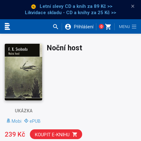
×
Letní slevy CD a knih
za 89 Kč >>
Likvidace skladu - CD a knihy za 25 Kč >>
Přihlášení
0
Kategorie
Noční host
UKÁZKA
Mobi
ePUB
239 Kč
KOUPIT E-KNIHU