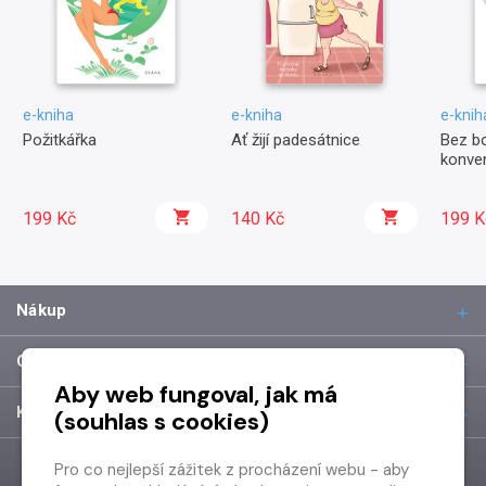
e-kniha
e-kniha
e-knih
Požitkářka
Ať žijí padesátnice
Bez b
konve
199 Kč
140 Kč
199 K
Nákup
O společnosti
Aby web fungoval, jak má
Kontakt
(souhlas s cookies)
Pro co nejlepší zážitek z procházení webu - aby