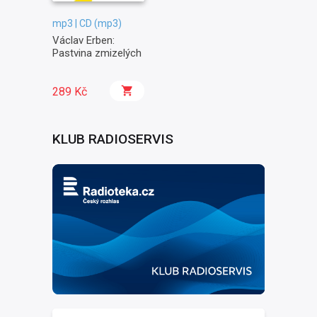
mp3 | CD (mp3)
Václav Erben:
Pastvina zmizelých
289 Kč
KLUB RADIOSERVIS