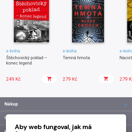
e-kniha
e-kniha
e-knih
Štěchovický poklad –
Temná hmota
Nacist
konec legend
249 Kč
279 Kč
279 K
Nákup
O společnosti
Aby web fungoval, jak má
Kontakt