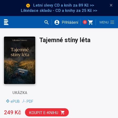
×
Letní slevy CD a knih
za 89 Kč >>
Likvidace skladu - CD a knihy za 25 Kč >>
Přihlášení
0
Kategorie
Tajemné stíny léta
UKÁZKA
ePUB
PDF
249 Kč
KOUPIT E-KNIHU