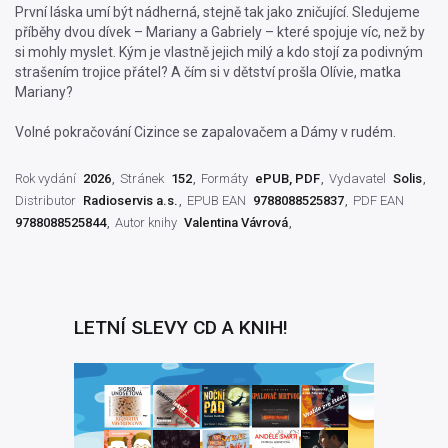
První láska umí být nádherná, stejně tak jako zničující. Sledujeme
příběhy dvou dívek – Mariany a Gabriely – které spojuje víc, než by
si mohly myslet. Kým je vlastně jejich milý a kdo stojí za podivným
strašením trojice přátel? A čím si v dětství prošla Olívie, matka
Mariany?
Volné pokračování Cizince se zapalovačem a Dámy v rudém.
Rok vydání
2026
Stránek
152
Formáty
ePUB, PDF
Vydavatel
Solis
Distributor
Radioservis a.s.
EPUB EAN
9788088525837
PDF EAN
9788088525844
Autor knihy
Valentina Vávrová
LETNÍ SLEVY CD A KNIH!