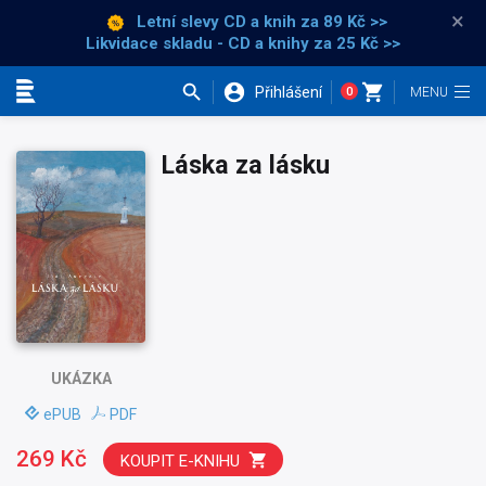
×
Letní slevy CD a knih
za 89 Kč >>
Likvidace skladu - CD a knihy za 25 Kč >>
Přihlášení
0
Kategorie
Láska za lásku
UKÁZKA
ePUB
PDF
269 Kč
KOUPIT E-KNIHU