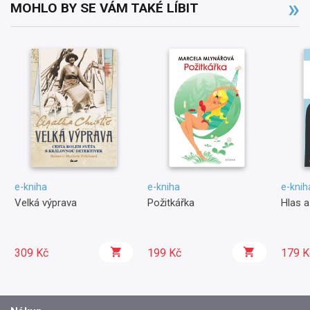
MOHLO BY SE VÁM TAKÉ LÍBIT
e-kniha
e-kniha
e-knih
Velká výprava
Požitkářka
Hlas a
309 Kč
199 Kč
179 K