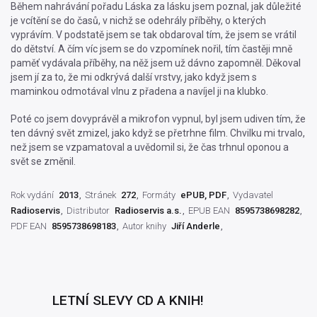
Během nahrávání pořadu Láska za lásku jsem poznal, jak důležité
je vcítění se do časů, v nichž se odehrály příběhy, o kterých
vyprávím. V podstatě jsem se tak obdaroval tím, že jsem se vrátil
do dětství. A čím víc jsem se do vzpomínek nořil, tím častěji mně
paměť vydávala příběhy, na něž jsem už dávno zapomněl. Děkoval
jsem jí za to, že mi odkrývá další vrstvy, jako když jsem s
maminkou odmotával vlnu z přadena a navíjel ji na klubko.
Poté co jsem dovyprávěl a mikrofon vypnul, byl jsem udiven tím, že
ten dávný svět zmizel, jako když se přetrhne film. Chvilku mi trvalo,
než jsem se vzpamatoval a uvědomil si, že čas trhnul oponou a
svět se změnil.
Rok vydání
2013
Stránek
272
Formáty
ePUB, PDF
Vydavatel
Radioservis
Distributor
Radioservis a.s.
EPUB EAN
8595738698282
PDF EAN
8595738698183
Autor knihy
Jiří Anderle
LETNÍ SLEVY CD A KNIH!