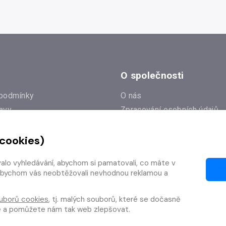
O společnosti
podmínky
O nás
avy
Zpracování osobních údajů
e
Zásady práce s cookies
 cookies)
Klub Radioservis
í dotazy
Kontakty
valo vyhledávání, abychom si pamatovali, co máte v
í od smlouvy
y, abychom vás neobtěžovali nevhodnou reklamou a
uborů cookies
, tj. malých souborů, které se dočasně
te a pomůžete nám tak web zlepšovat.