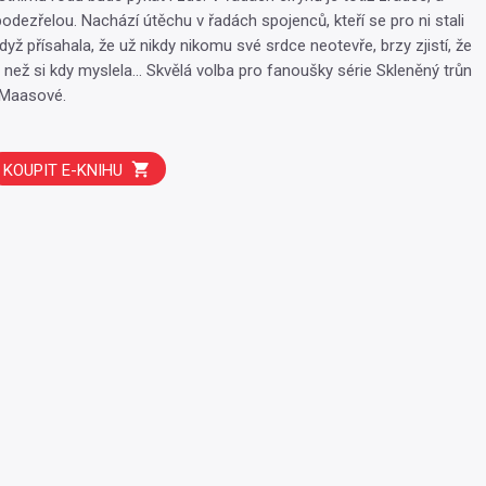
podezřelou. Nachází útěchu v řadách spojenců, kteří se pro ni stali
když přísahala, že už nikdy nikomu své srdce neotevře, brzy zjistí, že
, než si kdy myslela… Skvělá volba pro fanoušky série Skleněný trůn
 Maasové.
KOUPIT E-KNIHU