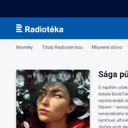
Kategorie
Novinky
Tituly Radioservisu
Mluvené slovo
Sága pů
S napětím očeká
dobyla BookTok a
nejobávanější at
Stínem – temný
nenáviděného kr
nymfové, elfové 
zločiny proti vl