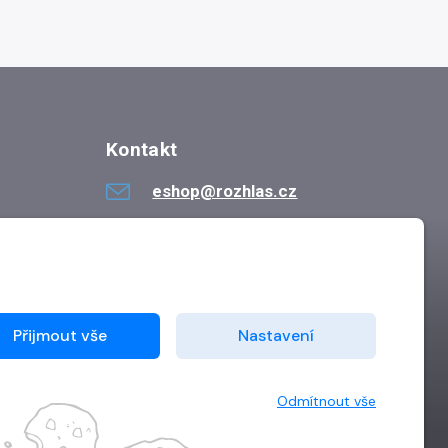
Kontakt
eshop@rozhlas.cz
724 819 319
Po - Pá 8:30 - 16:30
Přijmout vše
Nastavení
Odmítnout vše
Vytvořilo
Grand IT s.r.o.