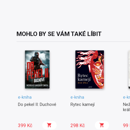
MOHLO BY SE VÁM TAKÉ LÍBIT
e-kniha
e-kniha
e-k
Do pekel II: Duchové
Rytec kamejí
Než
krá
399 Kč
298 Kč
99 