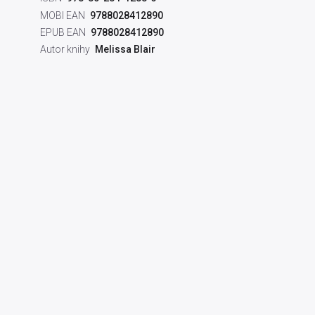
MOBI EAN
9788028412890
EPUB EAN
9788028412890
Autor knihy
Melissa Blair