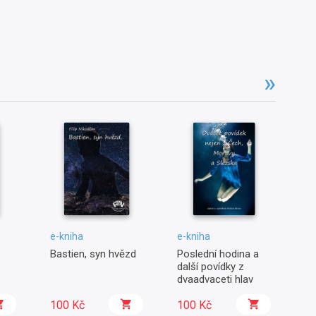
e-kniha
e-kniha
e-
Bastien, syn hvězd
Poslední hodina a
Po
další povídky z
dvaadvaceti hlav
100 Kč
100 Kč
3