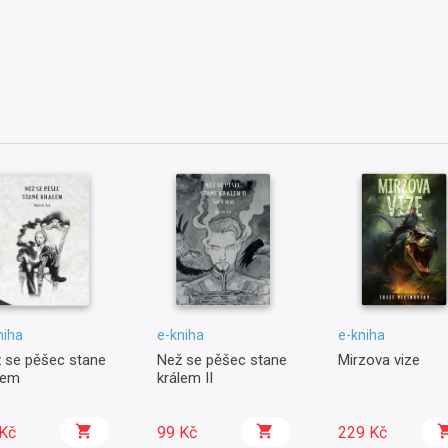
niha
e-kniha
e-kniha
 se pěšec stane
Než se pěšec stane
Mirzova vize
lem
králem II
Kč
99 Kč
229 Kč