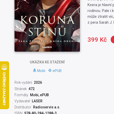
Keera je hlavní 
rodinou. Pale i 
může ztratit víc
z pera Sarah J.
399 Kč
UKÁZKA
KE STAŽENÍ
Mobi
ePUB
Rok vydání
2026
Stránek
472
Formáty
Mobi, ePUB
Vydavatel
LASER
Distributor
Radioservis a.s.
ISBN
978-80-284-1288-3