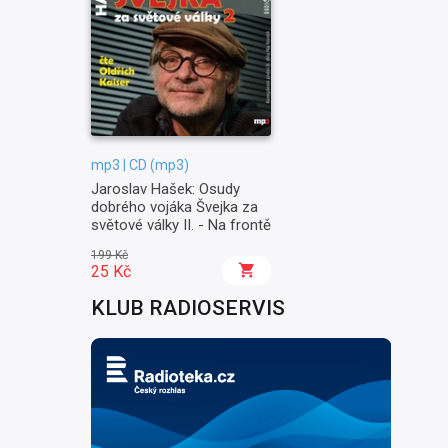
mp3 | CD (mp3)
Jaroslav Hašek: Osudy
dobrého vojáka Švejka za
světové války II. - Na frontě
199 Kč
25 Kč
KLUB RADIOSERVIS