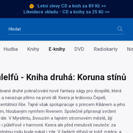
Letní slevy CD a knih
za 89 Kč >>
Likvidace skladu - CD a knihy za 25 Kč >>
Vyhledávání
Hudba
Knihy
E-knihy
DVD
Radiokarty
No
lelfů - Kniha druhá: Koruna stínů
vané druhé pokračování nové fantasy ságy pro dospělé, která
 navazuje přímo na první díl. Keera je královou Čepelí,
entátnicí říše. Tajně však spolupracuje s princem Kiliánem a jeho
m, hloubavým nymfem Rivenem. Společně připravují svržení
ále. V Myrelintu, živoucím a tajném stromovém městě, žijí
i půlelfové v harmonii. Keera ale před minulostí neuteče: za
astnímu rodu bude pykat i zde. V řadách elfynů je totiž zrádce, a