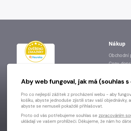
Nákup
Obchodní 
Ceny dopr
Reklamac
Aby web fungoval, jak má (souhlas s
Prodejna
Nejčastějš
Pro co nejlepší zážitek z procházení webu - aby fungo
Odstoupen
košíku, abyste jednoduše zjistili stav vaší objednávk
abyste se nemuseli pokaždé přihlašovat.
Proto od vás potřebujeme souhlas se
zpracováním so
ukládají ve vašem prohlížeči. Děkujeme, že nám ho dá
Copyright © 2026 Radioservis a.s.