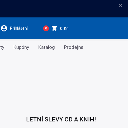
×
Přihlášení
0
Kč
0
ty
Kupóny
Katalog
Prodejna
LETNÍ SLEVY CD A KNIH!