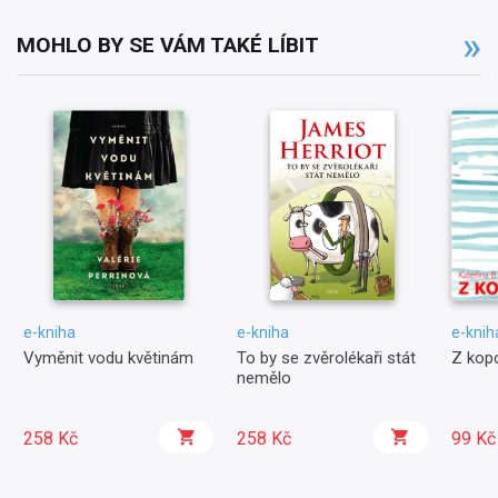
MOHLO BY SE VÁM TAKÉ LÍBIT
e-kniha
e-kniha
e-knih
Vyměnit vodu květinám
To by se zvěrolékaři stát
Z kop
nemělo
258 Kč
258 Kč
99 Kč