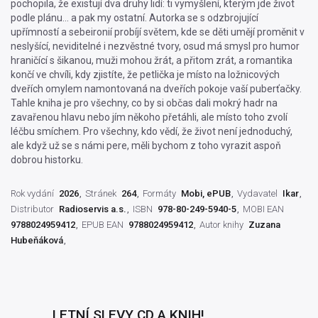
pochopila, že existují dva druhy lidí: ti vymyšlení, kterým jde život
podle plánu… a pak my ostatní. Autorka se s odzbrojující
upřímností a sebeironií probíjí světem, kde se děti umějí proměnit v
neslyšící, neviditelné i nezvěstné tvory, osud má smysl pro humor
hraničící s šikanou, muži mohou žrát, a přitom zrát, a romantika
končí ve chvíli, kdy zjistíte, že petlička je místo na ložnicových
dveřích omylem namontovaná na dveřích pokoje vaší puberťačky.
Tahle kniha je pro všechny, co by si občas dali mokrý hadr na
zavařenou hlavu nebo jím někoho přetáhli, ale místo toho zvolí
léčbu smíchem. Pro všechny, kdo vědí, že život není jednoduchý,
ale když už se s námi pere, měli bychom z toho vyrazit aspoň
dobrou historku.
Rok vydání
2026
Stránek
264
Formáty
Mobi, ePUB
Vydavatel
Ikar
Distributor
Radioservis a.s.
ISBN
978-80-249-5940-5
MOBI EAN
9788024959412
EPUB EAN
9788024959412
Autor knihy
Zuzana
Hubeňáková
LETNÍ SLEVY CD A KNIH!