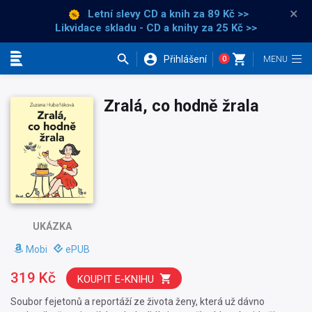
×
Letní slevy CD a knih
za 89 Kč >>
Likvidace skladu - CD a knihy za 25 Kč >>
Přihlášení
0
Kategorie
Zralá, co hodně žrala
UKÁZKA
Mobi
ePUB
319 Kč
KOUPIT E-KNIHU
Soubor fejetonů a reportáží ze života ženy, která už dávno