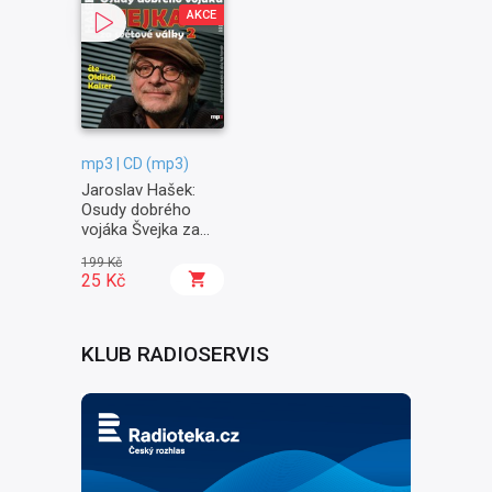
AKCE
mp3 | CD (mp3)
Jaroslav Hašek:
Osudy dobrého
vojáka Švejka za
světové války II. -
199 Kč
Na frontě
25 Kč
KLUB RADIOSERVIS