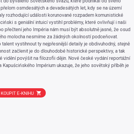
t do bývalého Sovětského svazu, které podnikal od svého
 přelom osmdesátých a devadesátých let, kdy se na území
ly rozhodující události korunované rozpadem komunistické
iński s geniální intuicí vystihl problémy, které ovlivňují i naši
o přečtení jeho Impéria nám musí být absolutně jasné, že osud
kého molocha nesmíme za žádných okolností podceňovat.
alent vystihnout ty nejpřesnější detaily je obdivuhodný, stejně
pnost začlenit je do dlouhodobé historické perspektivy, a tak
 vidění povýšit na filozofii dějin. Nové české vydání reportážní
 Kapuścińského Impérium ukazuje, že jeho sovětský příběh je
KOUPIT E-KNIHU