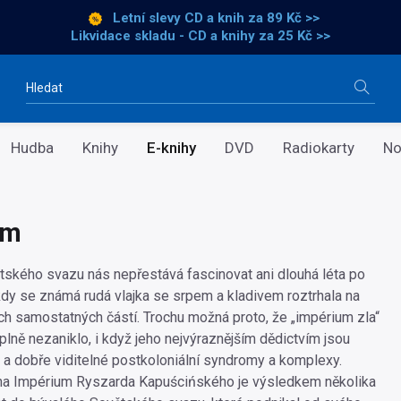
Letní slevy CD a knih
za 89 Kč >>
Likvidace skladu - CD a knihy za 25 Kč >>
Vyhledávání
Hudba
Knihy
E-knihy
DVD
Radiokarty
No
um
kého svazu nás nepřestává fascinovat ani dlouhá léta po
kdy se známá rudá vlajka se srpem a kladivem roztrhala na
ch samostatných částí. Trochu možná proto, že „impérium zla“
plně nezaniklo, i když jeho nejvýraznějším dědictvím jsou
 a dobře viditelné postkoloniální syndromy a komplexy.
iha Impérium Ryszarda Kapuścińského je výsledkem několika