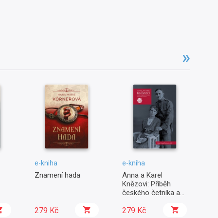
e-kniha
e-kniha
e-
Znamení hada
Anna a Karel
Ve
Knězovi: Příběh
Od
českého četníka a
m
sudetské Němky
ca
279 Kč
279 Kč
9