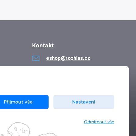
Kontakt
eshop@rozhlas.cz
724 819 319
Po - Pá 8:30 - 16:30
Přijmout vše
Nastavení
Odmítnout vše
Vytvořilo
Grand IT s.r.o.