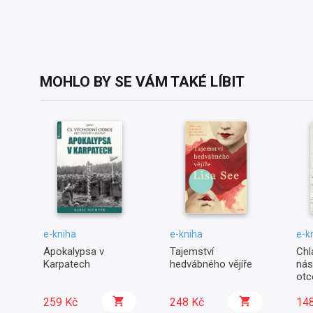
MOHLO BY SE VÁM TAKÉ LÍBIT
e-kniha
e-kniha
e-k
Apokalypsa v
Tajemství
Chl
Karpatech
hedvábného vějíře
nás
otc
259 Kč
248 Kč
14