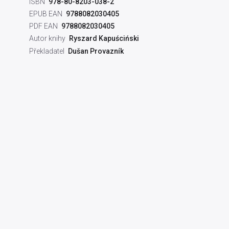
ISBN
978-80-8203-038-2
EPUB EAN
9788082030405
PDF EAN
9788082030405
Autor knihy
Ryszard Kapuściński
Překladatel
Dušan Provazník