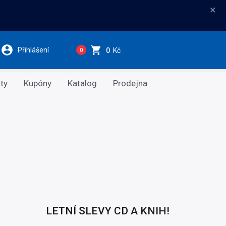
×
Přihlášení
0
Kč
0
ty
Kupóny
Katalog
Prodejna
LETNÍ SLEVY CD A KNIH!