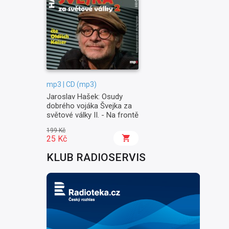
mp3 | CD (mp3)
Jaroslav Hašek: Osudy
dobrého vojáka Švejka za
světové války II. - Na frontě
199 Kč
25 Kč
KLUB RADIOSERVIS