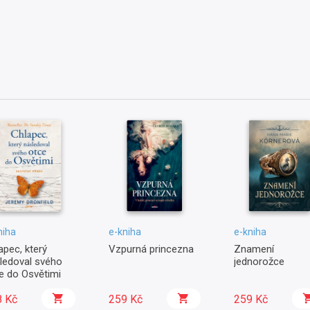
niha
e-kniha
e-kniha
apec, který
Vzpurná princezna
Znamení
ledoval svého
jednorožce
e do Osvětimi
8 Kč
259 Kč
259 Kč