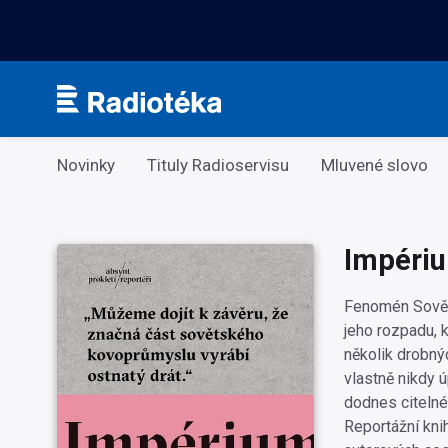
Kategorie
Novinky
Tituly Radioservisu
Mluvené slovo
Impéri
Fenomén Sověts
jeho rozpadu, 
několik drobný
vlastně nikdy ú
dodnes citelné
Reportážní kn