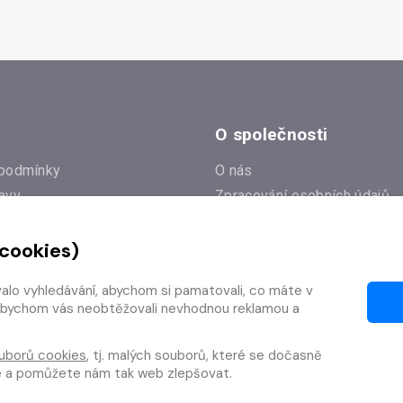
O společnosti
podmínky
O nás
avy
Zpracování osobních údajů
e
Zásady práce s cookies
 cookies)
Klub Radioservis
í dotazy
Kontakty
valo vyhledávání, abychom si pamatovali, co máte v
í od smlouvy
y, abychom vás neobtěžovali nevhodnou reklamou a
uborů cookies
, tj. malých souborů, které se dočasně
te a pomůžete nám tak web zlepšovat.