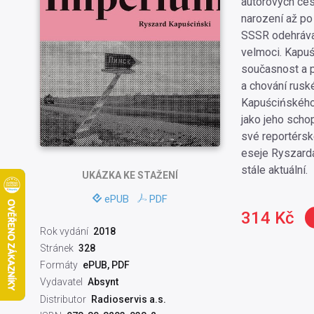
autorových ces
narození až po
SSSR odehráva
velmoci. Kapuśc
současnost a p
a chování rus
Kapuścińského t
jako jeho scho
své reportérské
eseje Ryszarda
stále aktuální.
UKÁZKA
KE STAŽENÍ
ePUB
PDF
314 Kč
Rok vydání
2018
Stránek
328
Formáty
ePUB, PDF
Vydavatel
Absynt
Distributor
Radioservis a.s.