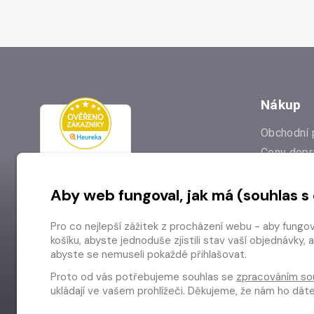
Nákup
Obchodní 
Ceny dopr
Reklamac
Aby web fungoval, jak má (souhlas s
Prodejna
Nejčastějš
Pro co nejlepší zážitek z procházení webu - aby fungo
Odstoupen
košíku, abyste jednoduše zjistili stav vaší objednávk
abyste se nemuseli pokaždé přihlašovat.
Proto od vás potřebujeme souhlas se
zpracováním so
ukládají ve vašem prohlížeči. Děkujeme, že nám ho dá
Copyright © 2026 Radioservis a.s.