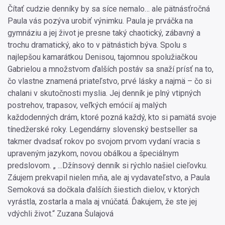
Čítať cudzie denníky by sa síce nemalo… ale pätnásťročná
Paula vás pozýva urobiť výnimku. Paula je prváčka na
gymnáziu a jej život je presne taký chaotický, zábavný a
trochu dramatický, ako to v pätnástich býva. Spolu s
najlepšou kamarátkou Denisou, tajomnou spolužiačkou
Gabrielou a množstvom ďalších postáv sa snaží prísť na to,
čo vlastne znamená priateľstvo, prvé lásky a najmä – čo si
chalani v skutočnosti myslia. Jej denník je plný vtipných
postrehov, trapasov, veľkých emócií aj malých
každodenných drám, ktoré pozná každý, kto si pamätá svoje
tínedžerské roky. Legendárny slovenský bestseller sa
takmer dvadsať rokov po svojom prvom vydaní vracia s
upraveným jazykom, novou obálkou a špeciálnym
predslovom. „ ...Džínsový denník si rýchlo našiel cieľovku.
Záujem prekvapil nielen mňa, ale aj vydavateľstvo, a Paula
Semoková sa dočkala ďalších šiestich dielov, v ktorých
vyrástla, zostarla a mala aj vnúčatá. Ďakujem, že ste jej
vdýchli život.“ Zuzana Šulajová