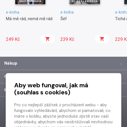
e-kniha
e-kniha
e-knih
Má mě rád, nemá mě rád
Šéf
Tichá
249 Kč
239 Kč
229 K
Nákup
O společnosti
Aby web fungoval, jak má
Kontakt
(souhlas s cookies)
Pro co nejlepší zážitek z procházení webu - aby
fungovalo vyhledávání, abychom si pamatovali, co
máte v košíku, abyste jednoduše zjistili stav vaší
objednávky, abychom vás neobtěžovali nevhodnou