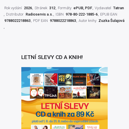
Rok vydání
2026
Stránek
312
Formáty
ePUB, PDF
Vydavatel
Tatran
Distributor
Radioservis a.s.
ISBN
978-80-222-1885-6
EPUB EAN
9788022218863
PDF EAN
9788022218863
Autor knihy
Zuzka Šulajová
LETNÍ SLEVY CD A KNIH!