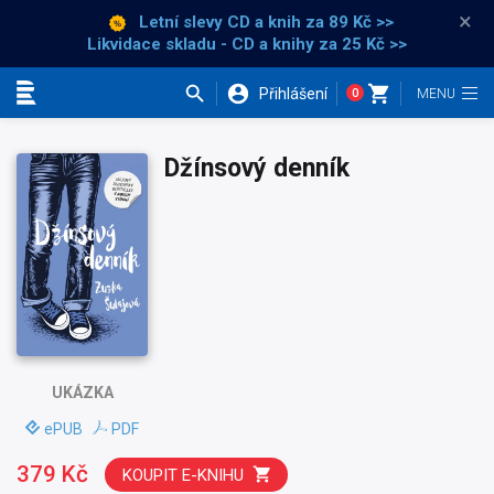
×
Letní slevy CD a knih
za 89 Kč >>
Likvidace skladu - CD a knihy za 25 Kč >>
Přihlášení
0
Kategorie
Džínsový denník
UKÁZKA
ePUB
PDF
379 Kč
KOUPIT E-KNIHU