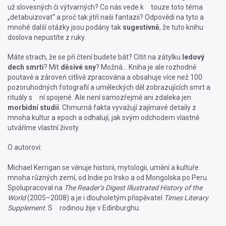
už slovesných či výtvarných? Co nás vede k touze toto téma
„detabuizovat“ a proč tak jitří naši fantazii? Odpovědi na tyto a
mnohé další otázky jsou podány tak
sugestivně
, že tuto knihu
doslova nepustíte z ruky.
Máte strach, že se při čtení budete bát? Cítit na zátylku
ledový
dech smrti
? Mít
děsivé sny
? Možná… Kniha je ale rozhodně
poutavě a zároveň citlivě zpracována a obsahuje více než 100
pozoruhodných fotografií a uměleckých děl zobrazujících smrt a
rituály s ní spojené. Ale není samozřejmě ani zdaleka jen
morbidní studií
. Chmurná fakta vyvažují zajímavé detaily z
mnoha kultur a epoch a odhalují, jak svým odchodem vlastně
utváříme vlastní životy.
O autorovi:
Michael Kerrigan se věnuje historii, mytologii, umění a kultuře
mnoha různých zemí, od Indie po Irsko a od Mongolska po Peru.
Spolupracoval na
The Reader’s Digest Illustrated History of the
World
(2005–2008) a je i dlouholetým přispěvatel
Times Literary
Supplement
. S rodinou žije v Edinburghu.