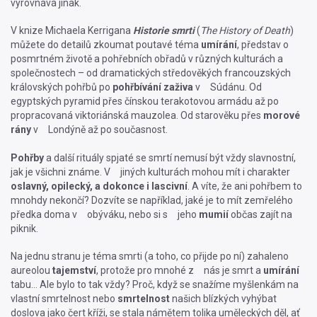
vyrovnává jinak.
V knize Michaela Kerrigana
Historie smrti
(
The History of Death
)
můžete do detailů zkoumat poutavé téma
umírání
, představ o
posmrtném životě a pohřebních obřadů v různých kulturách a
společnostech – od dramatických středověkých francouzských
královských pohřbů po
pohřbívání zaživa
v Súdánu. Od
egyptských pyramid přes čínskou terakotovou armádu až po
propracovaná viktoriánská mauzolea. Od starověku přes
morové
rány
v Londýně až po současnost.
Pohřby
a další rituály spjaté se smrtí nemusí být vždy slavnostní,
jak je všichni známe. V jiných kulturách mohou mít i charakter
oslavný, opilecký, a dokonce i lascivní
. A víte, že ani pohřbem to
mnohdy nekončí? Dozvíte se například, jaké je to mít zemřelého
předka doma v obýváku, nebo si s jeho
mumií
občas zajít na
piknik.
Na jednu stranu je téma smrti (a toho, co přijde po ní) zahaleno
aureolou
tajemství
, protože pro mnohé z nás je smrt a
umírání
tabu… Ale bylo to tak vždy? Proč, když se snažíme myšlenkám na
vlastní smrtelnost nebo
smrtelnost
našich blízkých vyhýbat
doslova jako čert kříži, se stala námětem tolika uměleckých děl, ať