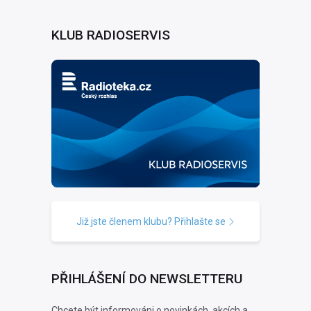
KLUB RADIOSERVIS
Již jste členem klubu? Přihlašte se
PŘIHLÁŠENÍ DO NEWSLETTERU
Chcete být informováni o novinkách, akcích a