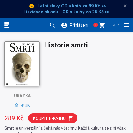
×
Letní slevy CD a knih
za 89 Kč >>
Likvidace skladu - CD a knihy za 25 Kč >>
Přihlášení
0
Kategorie
Historie smrti
UKÁZKA
ePUB
289 Kč
KOUPIT E-KNIHU
Smrt je univerzální a čeká nás všechny. Každá kultura se s ní však