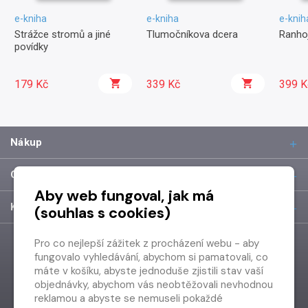
e-kniha
e-kniha
e-knih
Strážce stromů a jiné
Tlumočníkova dcera
Ranhoj
povídky
179 Kč
339 Kč
399 K
Nákup
O společnosti
Aby web fungoval, jak má
Kontakt
(souhlas s cookies)
Pro co nejlepší zážitek z procházení webu - aby
fungovalo vyhledávání, abychom si pamatovali, co
máte v košíku, abyste jednoduše zjistili stav vaší
objednávky, abychom vás neobtěžovali nevhodnou
reklamou a abyste se nemuseli pokaždé