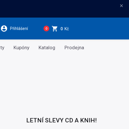
×
Přihlášení
0
Kč
0
ty
Kupóny
Katalog
Prodejna
LETNÍ SLEVY CD A KNIH!