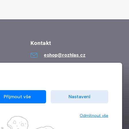
Kontakt
eshop@rozhlas.cz
724 819 319
Po - Pá 8:30 - 16:30
Přijmout vše
Nastavení
Odmítnout vše
Vytvořilo
Grand IT s.r.o.