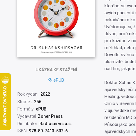
kterého se vydá
svých pacientů u
cirkadiánním kó
Uvědomuje si, ž
důvod, proč nikd
pro každou z nic
měli hlad, nebo
Dovolte svému t
okamžitě, budet
nad tím, jak jst
UKÁZKA
KE STAŽENÍ
ePUB
Doktor Suhas Ks
ajurvédský léčit
Rok vydání
2022
Healing, vedoucí
Stránek
256
Clinic v Severní
Formáty
ePUB
v ajurvédské med
Vydavatel
Zoner Press
rezidenční MD p
Distributor
Radioservis a.s.
Působí jako por
ISBN
978-80-7413-502-6
ajurvédských ins