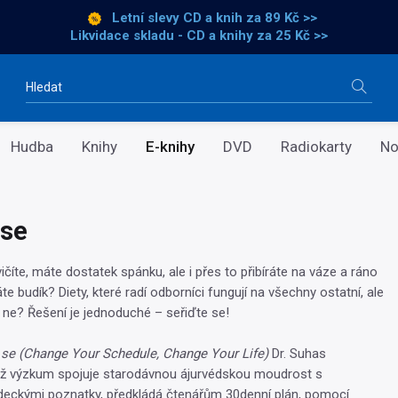
Letní slevy CD a knih
za 89 Kč >>
Likvidace skladu - CD a knihy za 25 Kč >>
Vyhledávání
Hudba
Knihy
E-knihy
DVD
Radiokarty
No
 se
vičíte, máte dostatek spánku, ale i přes to přibíráte na váze a ráno
e budík? Diety, které radí odborníci fungují na všechny ostatní, ale
ne? Řešení je jednoduché – seřiďte se!
 se (Change Your Schedule, Change Your Life)
Dr. Suhas
hož výzkum spojuje starodávnou ájurvédskou moudrost s
deckými poznatky, předkládá čtenářům 30denní plán, pomocí