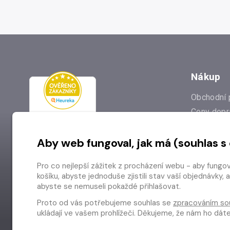
Nákup
Obchodní 
Ceny dopr
Reklamac
Aby web fungoval, jak má (souhlas s
Prodejna
Nejčastějš
Pro co nejlepší zážitek z procházení webu - aby fungo
Odstoupen
košíku, abyste jednoduše zjistili stav vaší objednávk
abyste se nemuseli pokaždé přihlašovat.
Proto od vás potřebujeme souhlas se
zpracováním so
ukládají ve vašem prohlížeči. Děkujeme, že nám ho dá
Copyright © 2026 Radioservis a.s.