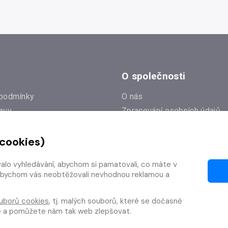
O společnosti
podmínky
O nás
avy
Zpracování osobních údajů
e
Zásady práce s cookies
 cookies)
Klub Radioservis
í dotazy
Kontakty
valo vyhledávání, abychom si pamatovali, co máte v
í od smlouvy
y, abychom vás neobtěžovali nevhodnou reklamou a
uborů cookies
, tj. malých souborů, které se dočasně
te a pomůžete nám tak web zlepšovat.