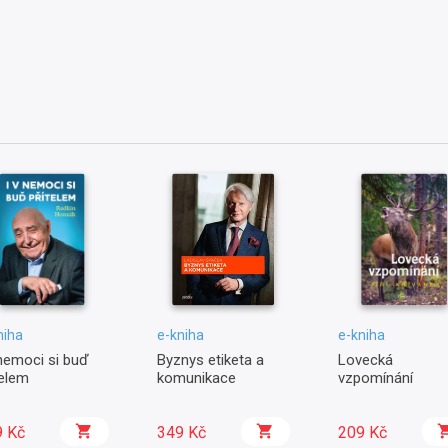
niha
e-kniha
e-kniha
 nemoci si buď
Byznys etiketa a
Lovecká
telem
komunikace
vzpomínání
9 Kč
349 Kč
209 Kč