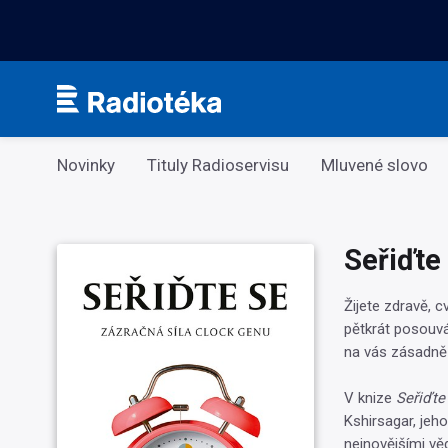
Kategorie
Novinky
Tituly Radioservisu
Mluvené slovo
Seřiďte
Žijete zdravě, c
pětkrát posouvát
na vás zásadně 
V knize
Seřiďte
Kshirsagar, je
nejnovějšími vě