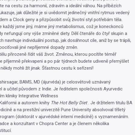
te na cestu za harmonií, zdravím a ideální váhou. Na příbězích
kazuje, jak důležité je si uvědomit jedinečný vnitřní rytmus vedený
dem a Clock geny a přizpůsobit svůj životní styl potřebám těla.
e každý jsme jiný, máme jiný metabolismus, což je koneckonců
y nefungují ony výše zmíněné diety. Dělí čtenáře do čtyř skupin a
h navrhuje individuální postup, jak dosáhnout cíle, aniž by se trápili,
 pociťovali jiné nepříjemné dopady změn.
ělu přirozeně řídit váš život. Změnou, kterou pocítíte téměř
e příjemně překvapeni a po pár týdnech budete udiveně přemýšlet
e někdy mohli žít jinak. Šťastnou cestu k seřízení!
hirsagar, BAMS, MD (ájurvéda) je celosvětově uznávaný
el a učitel původem z Indie. Je ředitelem společnosti Ayurvedic
m kliniky Integrative Wellness
 Kalifornii a autorem knihy
The Hot Belly Diet
. Je držitelem titulu BA
icíně a na prestižní univerzitě Pune University absolvoval tříletý
rogram (doktorát v ajurvédské interní medicíně) s vyznamenáním.
adce a konzultant v Chopra Center a je členem několika
titucí.