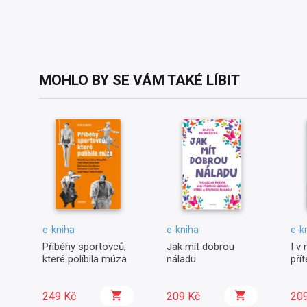
MOHLO BY SE VÁM TAKÉ LÍBIT
e-kniha
e-kniha
e-k
Příběhy sportovců,
Jak mít dobrou
I v
které políbila múza
náladu
pří
249 Kč
209 Kč
20