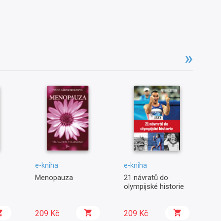
e-kniha
e-kniha
e-
Menopauza
21 návratů do
Sl
olympijské historie
bl
209 Kč
209 Kč
1