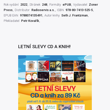
Rok vydání
2022
Stránek
248
Formáty
ePUB
Vydavatel
Zoner
Press
Distributor
Radioservis a.s.
ISBN
978-80-7413-525-5
EPUB EAN
9788074135491
Autor knihy
Seth J. Frantzman
Překladatel
Petr Kovařík
LETNÍ SLEVY CD A KNIH!