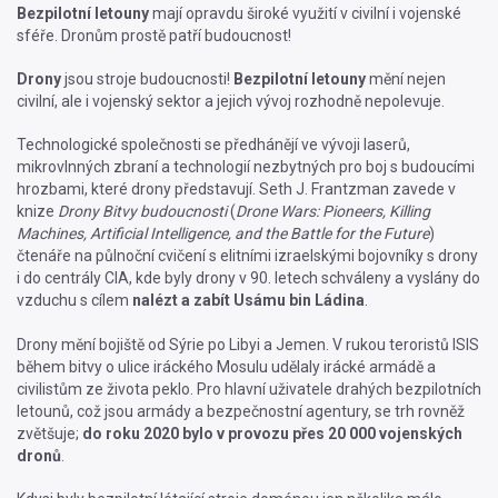
Bezpilotní letouny
mají opravdu široké využití v civilní i vojenské
sféře. Dronům prostě patří budoucnost!
Drony
jsou stroje budoucnosti!
Bezpilotní letouny
mění nejen
civilní, ale i vojenský sektor a jejich vývoj rozhodně nepolevuje.
Technologické společnosti se předhánějí ve vývoji laserů,
mikrovlnných zbraní a technologií nezbytných pro boj s budoucími
hrozbami, které drony představují. Seth J. Frantzman zavede v
knize
Drony Bitvy budoucnosti
(
Drone Wars: Pioneers, Killing
Machines, Artificial Intelligence, and the Battle for the Future
)
čtenáře na půlnoční cvičení s elitními izraelskými bojovníky s drony
i do centrály CIA, kde byly drony v 90. letech schváleny a vyslány do
vzduchu s cílem
nalézt a zabít Usámu bin Ládina
.
Drony mění bojiště od Sýrie po Libyi a Jemen. V rukou teroristů ISIS
během bitvy o ulice iráckého Mosulu udělaly irácké armádě a
civilistům ze života peklo. Pro hlavní uživatele drahých bezpilotních
letounů, což jsou armády a bezpečnostní agentury, se trh rovněž
zvětšuje;
do roku 2020 bylo v provozu přes 20 000 vojenských
dronů
.