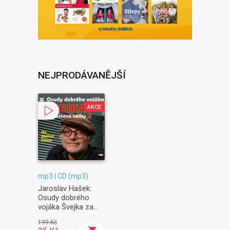
NEJPRODÁVANĚJŠÍ
AKCE
mp3 | CD (mp3)
Jaroslav Hašek:
Osudy dobrého
vojáka Švejka za
světové války II. -
199 Kč
Na frontě