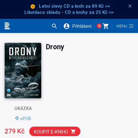
×
Letní slevy CD a knih
za 89 Kč >>
Likvidace skladu - CD a knihy za 25 Kč >>
Přihlášení
0
Kategorie
Drony
UKÁZKA
ePUB
279 Kč
KOUPIT E-KNIHU