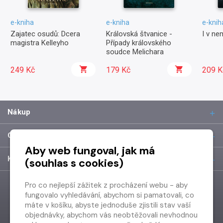
e-kniha
e-kniha
e-knih
Zajatec osudů: Dcera
Královská štvanice -
I v ne
magistra Kelleyho
Případy královského
soudce Melichara
249 Kč
179 Kč
209 K
Nákup
O společnosti
Aby web fungoval, jak má
Kontakt
(souhlas s cookies)
Pro co nejlepší zážitek z procházení webu - aby
fungovalo vyhledávání, abychom si pamatovali, co
máte v košíku, abyste jednoduše zjistili stav vaší
objednávky, abychom vás neobtěžovali nevhodnou