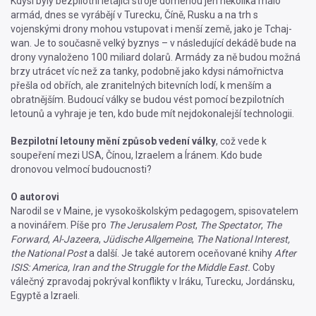
Kdysi byly bezpilotní létající stroje doménou jen několika málo
armád, dnes se vyrábějí v Turecku, Číně, Rusku a na trh s
vojenskými drony mohou vstupovat i menší země, jako je Tchaj-
wan. Je to současně velký byznys – v následující dekádě bude na
drony vynaloženo 100 miliard dolarů. Armády za ně budou možná
brzy utrácet víc než za tanky, podobně jako kdysi námořnictva
přešla od obřích, ale zranitelných bitevních lodí, k menším a
obratnějším. Budoucí války se budou vést pomocí bezpilotních
letounů a vyhraje je ten, kdo bude mít nejdokonalejší technologii.
Bezpilotní letouny mění způsob vedení války
, což vede k
soupeření mezi USA, Čínou, Izraelem a Íránem. Kdo bude
dronovou velmocí budoucnosti?
O autorovi
Narodil se v Maine, je vysokoškolským pedagogem, spisovatelem
a novinářem. Píše pro
The Jerusalem Post
,
The Spectator
,
The
Forward
,
Al-Jazeera
,
Jüdische Allgemeine
,
The National Interest,
the National Post
a další. Je také autorem oceňované knihy
After
ISIS: America, Iran and the Struggle for the Middle East.
Coby
válečný zpravodaj pokrýval konflikty v Iráku, Turecku, Jordánsku,
Egyptě a Izraeli.