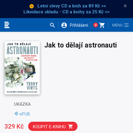
×
Letní slevy CD a knih
za 89 Kč >>
Likvidace skladu - CD a knihy za 25 Kč >>
Přihlášení
0
Kategorie
Jak to dělají astronauti
UKÁZKA
ePUB
329 Kč
KOUPIT E-KNIHU