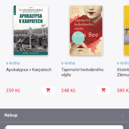
e-kniha
e-kniha
e-knih
Apokalypsa v Karpatech
Tajemství hedvábného
Stolet
vějíře
Zikmu
259 Kč
248 Kč
389 K
Nákup
O společnosti