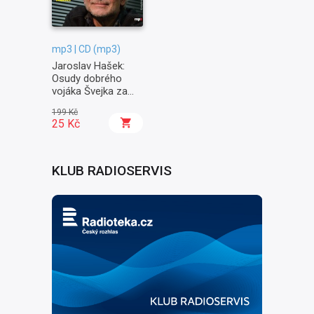
mp3 | CD (mp3)
Jaroslav Hašek:
Osudy dobrého
vojáka Švejka za
světové války II. -
199 Kč
Na frontě
25 Kč
KLUB RADIOSERVIS