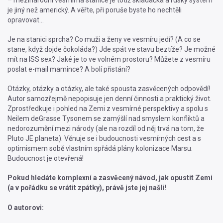
je jiný než americký. A věřte, při poruše byste ho nechtěli
opravovat…
Je na stanici sprcha? Co muži a ženy ve vesmíru jedí? (A co se
stane, když dojde čokoláda?) Jde spát ve stavu beztíže? Je možné
mít na ISS sex? Jaké je to ve volném prostoru? Můžete z vesmíru
poslat e-mail mamince? A bolí přistání?
Otázky, otázky a otázky, ale také spousta zasvěcených odpovědí!
Autor samozřejmě nepopisuje jen denní činnosti a praktický život.
Zprostředkuje i pohled na Zemi z vesmírné perspektivy a spolu s
Neilem deGrasse Tysonem se zamýšlí nad smyslem konfliktů a
nedorozumění mezi národy (ale na rozdíl od něj trvá na tom, že
Pluto JE planeta). Věnuje se i budoucnosti vesmírných cest a s
optimismem sobě vlastním spřádá plány kolonizace Marsu.
Budoucnost je otevřená!
Pokud hledáte komplexní a zasvěcený návod, jak opustit Zemi
(a v pořádku se vrátit zpátky), právě jste jej našli!
O autorovi: