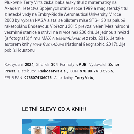
Plukovník Terry Virts získal bakalářský titul z matematiky na
Akademii letectva Spojených států v roce 1989 a magisterský titul
z letecké vědy na Embry-Riddle Aeronautical University. V roce
2000 byl vybrán NASA a stal se pilotem mise STS-130 na palubě
raketoplánu Endeavour. V březnu 2015 převzal velení Mezinárodní
vesmírné stanice a strávil na ní více než 200 dní. Je jednou z hvězd
(a fotografů) filmu IMAX
A Beautiful Planet
z roku 2016. Je také
autorem knihy
View from Above
(National Geographic, 2017). Žije
poblíž Houstonu.
Rok vydání
2024
Stránek
304
Formáty
ePUB
Vydavatel
Zoner
Press
Distributor
Radioservis a.s.
ISBN
978-80-7413-596-5
EPUB EAN
9788074136078
Autor knihy
Terry Virts
LETNÍ SLEVY CD A KNIH!