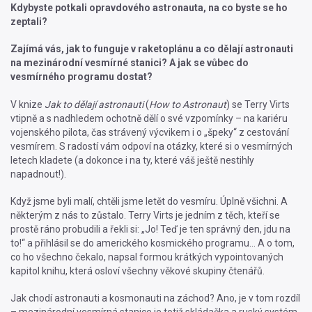
Kdybyste potkali opravdového astronauta, na co byste se ho
zeptali?
Zajímá vás, jak to funguje v raketoplánu a co dělají astronauti
na mezinárodní vesmírné stanici? A jak se vůbec do
vesmírného programu dostat?
V knize
Jak to dělají astronauti
(
How to Astronaut
) se Terry Virts
vtipně a s nadhledem ochotně dělí o své vzpomínky – na kariéru
vojenského pilota, čas strávený výcvikem i o „špeky“ z cestování
vesmírem. S radostí vám odpoví na otázky, které si o vesmírných
letech kladete (a dokonce i na ty, které váš ještě nestihly
napadnout!).
Když jsme byli malí, chtěli jsme letět do vesmíru. Úplně všichni. A
některým z nás to zůstalo. Terry Virts je jedním z těch, kteří se
prostě ráno probudili a řekli si: „Jo! Teď je ten správný den, jdu na
to!“ a přihlásil se do amerického kosmického programu… A o tom,
co ho všechno čekalo, napsal formou krátkých vypointovaných
kapitol knihu, která osloví všechny věkové skupiny čtenářů.
Jak chodí astronauti a kosmonauti na záchod? Ano, je v tom rozdíl
– mezinárodní vesmírná stanice je totiž skládačka a ruský systém