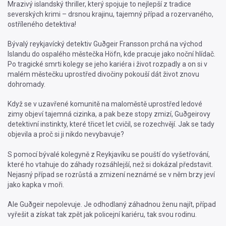
Mrazivý islandský thriller, který spojuje to nejlepší z tradice
severských krimi – drsnou krajinu, tajemný případ a rozervaného,
ostříleného detektiva!
Bývalý reykjavícký detektiv Guðgeir Fransson prchá na východ
Islandu do ospalého městečka Höfn, kde pracuje jako noční hlídač.
Po tragické smrti kolegy se jeho kariéra i život rozpadly a on si v
malém městečku uprostřed divočiny pokouší dát život znovu
dohromady.
Když se v uzavřené komunitě na maloměstě uprostřed ledové
zimy objeví tajemná cizinka, a pak beze stopy zmizí, Guðgeirovy
detektivní instinkty, které třicet let cvičil, se rozechvějí. Jak se tady
objevila a proč si ji nikdo nevybavuje?
S pomocí bývalé kolegyně z Reykjavíku se pouští do vyšetřování,
které ho vtahuje do záhady rozsáhlejší, než si dokázal představit.
Nejasný případ se rozrůstá a zmizení neznámé se v něm brzy jeví
jako kapka v moři.
Ale Guðgeir nepolevuje. Je odhodlaný záhadnou ženu najít, případ
vyřešit a získat tak zpět jak policejní kariéru, tak svou rodinu.