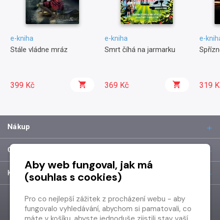
e-kniha
e-kniha
e-knih
Stále vládne mráz
Smrt číhá na jarmarku
Spřízn
399 Kč
369 Kč
319 K
Nákup
O společnosti
Aby web fungoval, jak má
Kontakt
(souhlas s cookies)
Pro co nejlepší zážitek z procházení webu - aby
fungovalo vyhledávání, abychom si pamatovali, co
máte v košíku, abyste jednoduše zjistili stav vaší