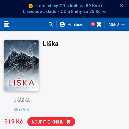
×
Letní slevy CD a knih
za 89 Kč >>
Likvidace skladu - CD a knihy za 25 Kč >>
Přihlášení
0
Kategorie
Liška
UKÁZKA
ePUB
319 Kč
KOUPIT E-KNIHU