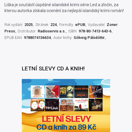
Liška je součástí úspěšné islandské krimi série Led a zločin, za
kterou autorka získala ocenění za nejlepší islandský krimi román!
Rok vydání
2025
Stránek
224
Formáty
ePUB
Vydavatel
Zoner
Press
Distributor
Radioservis a.s.
ISBN
978-80-7413-643-6
EPUB EAN
9788074136634
Autor knihy
Sólveig Pálsdóttir
LETNÍ SLEVY CD A KNIH!