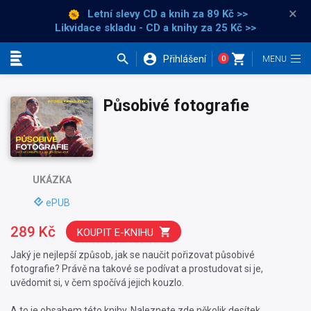
×
Letní slevy CD a knih
za 89 Kč >>
Likvidace skladu - CD a knihy za 25 Kč >>
Přihlášení
0
Kategorie
Působivé fotografie
UKÁZKA
ePUB
289 Kč
KOUPIT E-KNIHU
Jaký je nejlepší způsob, jak se naučit pořizovat působivé
fotografie? Právě na takové se podívat a prostudovat si je,
uvědomit si, v čem spočívá jejich kouzlo.
A to je obsahem této knihy. Naleznete zde několik desítek