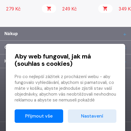
279 Kč
249 Kč
349 K
Nákup
O společnosti
Aby web fungoval, jak má
Kontakt
(souhlas s cookies)
Pro co nejlepší zážitek z procházení webu - aby
fungovalo vyhledávání, abychom si pamatovali, co
máte v košíku, abyste jednoduše zjistili stav vaší
objednávky, abychom vás neobtěžovali nevhodnou
reklamou a abyste se nemuseli pokaždé
přihlašovat.
Proto od vás potřebujeme souhlas se
Přijmout vše
Nastavení
zpracováním souborů cookies
, tj. malých souborů,
které se dočasně ukládají ve vašem prohlížeči.