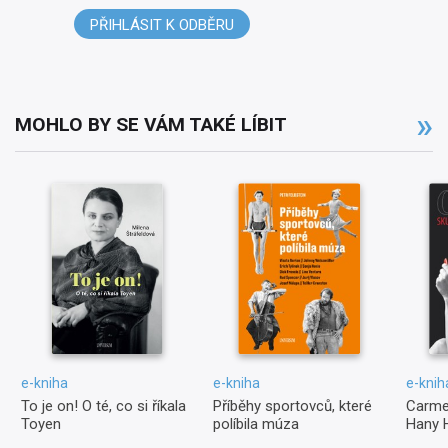
PŘIHLÁSIT K ODBĚRU
MOHLO BY SE VÁM TAKÉ LÍBIT
e-kniha
e-kniha
e-knih
To je on! O té, co si říkala
Příběhy sportovců, které
Carme
Toyen
políbila múza
Hany 