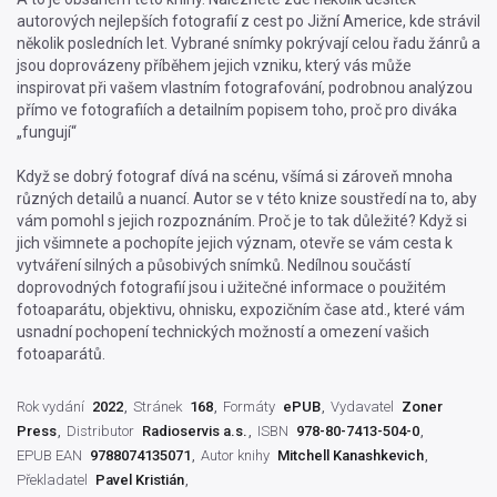
autorových nejlepších fotografií z cest po Jižní Americe, kde strávil
několik posledních let. Vybrané snímky pokrývají celou řadu žánrů a
jsou doprovázeny příběhem jejich vzniku, který vás může
inspirovat při vašem vlastním fotografování, podrobnou analýzou
přímo ve fotografiích a detailním popisem toho, proč pro diváka
„fungují“
Když se dobrý fotograf dívá na scénu, všímá si zároveň mnoha
různých detailů a nuancí. Autor se v této knize soustředí na to, aby
vám pomohl s jejich rozpoznáním. Proč je to tak důležité? Když si
jich všimnete a pochopíte jejich význam, otevře se vám cesta k
vytváření silných a působivých snímků. Nedílnou součástí
doprovodných fotografií jsou i užitečné informace o použitém
fotoaparátu, objektivu, ohnisku, expozičním čase atd., které vám
usnadní pochopení technických možností a omezení vašich
fotoaparátů.
Rok vydání
2022
Stránek
168
Formáty
ePUB
Vydavatel
Zoner
Press
Distributor
Radioservis a.s.
ISBN
978-80-7413-504-0
EPUB EAN
9788074135071
Autor knihy
Mitchell Kanashkevich
Překladatel
Pavel Kristián