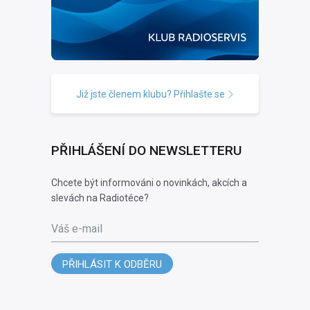
Již jste členem klubu? Přihlašte se
PŘIHLÁŠENÍ DO NEWSLETTERU
Chcete být informováni o novinkách, akcích a
slevách na Radiotéce?
Váš e-mail
PŘIHLÁSIT K ODBĚRU