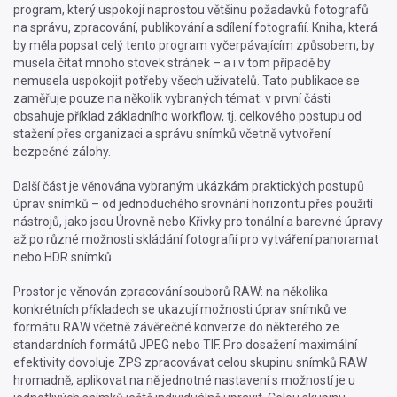
program, který uspokojí naprostou většinu požadavků fotografů
na správu, zpracování, publikování a sdílení fotografií. Kniha, která
by měla popsat celý tento program vyčerpávajícím způsobem, by
musela čítat mnoho stovek stránek – a i v tom případě by
nemusela uspokojit potřeby všech uživatelů. Tato publikace se
zaměřuje pouze na několik vybraných témat: v první části
obsahuje příklad základního workflow, tj. celkového postupu od
stažení přes organizaci a správu snímků včetně vytvoření
bezpečné zálohy.
Další část je věnována vybraným ukázkám praktických postupů
úprav snímků – od jednoduchého srovnání horizontu přes použití
nástrojů, jako jsou Úrovně nebo Křivky pro tonální a barevné úpravy
až po různé možnosti skládání fotografií pro vytváření panoramat
nebo HDR snímků.
Prostor je věnován zpracování souborů RAW: na několika
konkrétních příkladech se ukazují možnosti úprav snímků ve
formátu RAW včetně závěrečné konverze do některého ze
standardních formátů JPEG nebo TIF. Pro dosažení maximální
efektivity dovoluje ZPS zpracovávat celou skupinu snímků RAW
hromadně, aplikovat na ně jednotné nastavení s možností je u