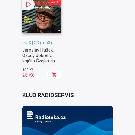
AKCE
mp3 | CD (mp3)
Jaroslav Hašek:
Osudy dobrého
vojáka Švejka za
světové války II. -
199 Kč
Na frontě
25 Kč
KLUB RADIOSERVIS