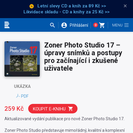
×
Letní slevy CD a knih
za 89 Kč >>
Likvidace skladu - CD a knihy za 25 Kč >>
Přihlášení
0
Kategorie
Zoner Photo Studio 17 –
úpravy snímků a postupy
pro začínající i zkušené
uživatele
UKÁZKA
PDF
259 Kč
KOUPIT E-KNIHU
Aktualizované vydání publikace pro nové Zoner Photo Studio 17.
Zoner Photo Studio představuje mimořádný, kvalitní a komplexní