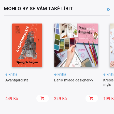
MOHLO BY SE VÁM TAKÉ LÍBIT
e-kniha
e-kniha
e-knih
Avantgardisté
Deník mladé designérky
Kresle
stylu
449 Kč
229 Kč
199 K