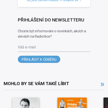
Již jste členem klubu? Přihlašte se
PŘIHLÁŠENÍ DO NEWSLETTERU
Chcete být informováni o novinkách, akcích a
slevách na Radiotéce?
Váš e-mail
PŘIHLÁSIT K ODBĚRU
MOHLO BY SE VÁM TAKÉ LÍBIT