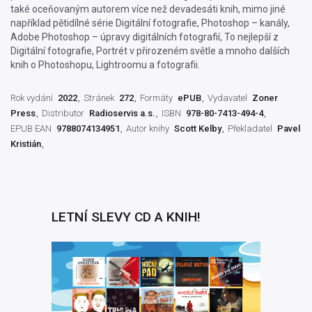
také oceňovaným autorem více než devadesáti knih, mimo jiné
například pětidílné série Digitální fotografie, Photoshop – kanály,
Adobe Photoshop – úpravy digitálních fotografií, To nejlepší z
Digitální fotografie, Portrét v přirozeném světle a mnoho dalších
knih o Photoshopu, Lightroomu a fotografii.
Rok vydání
2022
Stránek
272
Formáty
ePUB
Vydavatel
Zoner
Press
Distributor
Radioservis a.s.
ISBN
978-80-7413-494-4
EPUB EAN
9788074134951
Autor knihy
Scott Kelby
Překladatel
Pavel
Kristián
LETNÍ SLEVY CD A KNIH!