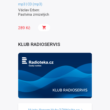
mp3 | CD (mp3)
Václav Erben:
Pastvina zmizelých
289 Kč
KLUB RADIOSERVIS