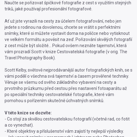
Naučte se pořizovat špičkové fotografie z cest s využitím stejných
triků, jaké používají profesionální fotografové.
Ať už jste vyrazili na cesty za účelem fotografování, nebo jen
jedete s rodinou na dovolenou, chcete se vrátit s perfektními
snímky, které si můžete vystavit doma na poličce nebo vytisknout
ve velkém formátu a pověsit na zeď. Pořizování skvělých fotografií
z cest může být složité… Pokud ovšem neznáte tajemství, která
vám prozradí Scott v knize Cestovatelská fotografie (v orig. The
Travel Photography Book).
Scott Kelby, světově nejprodávanější autor fotografických knih, se s
vámi podělí o všechna svá tajemství a časem prověřené techniky.
Věnuje se všemu od svého základního vybavení na cesty a
prvotního průzkumu před cestou přes nastavení fotoaparátu až
po speciální techniky cestovatelské fotografie, které vám
pomohou s pořízením skutečně úchvatných snímků.
V této knize se dozvíte:
- Co stojí za skvělou cestovatelskou fotografií (včetně rad, co fotit
a co vynechat).
- Které objektivy a příslušenství vám zajistí ty nejlepší výsledky.