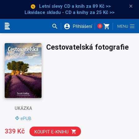
×
Letní slevy CD a knih
za 89 Kč >>
Likvidace skladu - CD a knihy za 25 Kč >>
Přihlášení
0
Kategorie
Cestovatelská fotografie
UKÁZKA
ePUB
339 Kč
KOUPIT E-KNIHU