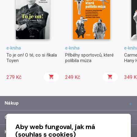
e-kniha
e-kniha
e-knih
To je on! O té, co si říkala
Příběhy sportovců, které
Carme
Toyen
políbila múza
Hany 
279 Kč
249 Kč
349 K
Nákup
O společnosti
Aby web fungoval, jak má
Kontakt
(souhlas s cookies)