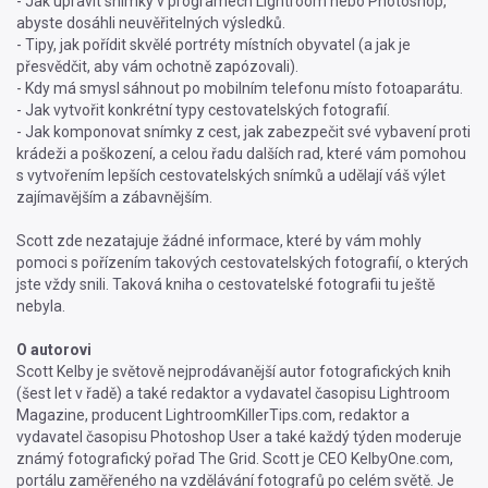
- Jak upravit snímky v programech Lightroom nebo Photoshop,
abyste dosáhli neuvěřitelných výsledků.
- Tipy, jak pořídit skvělé portréty místních obyvatel (a jak je
přesvědčit, aby vám ochotně zapózovali).
- Kdy má smysl sáhnout po mobilním telefonu místo fotoaparátu.
- Jak vytvořit konkrétní typy cestovatelských fotografií.
- Jak komponovat snímky z cest, jak zabezpečit své vybavení proti
krádeži a poškození, a celou řadu dalších rad, které vám pomohou
s vytvořením lepších cestovatelských snímků a udělají váš výlet
zajímavějším a zábavnějším.
Scott zde nezatajuje žádné informace, které by vám mohly
pomoci s pořízením takových cestovatelských fotografií, o kterých
jste vždy snili. Taková kniha o cestovatelské fotografii tu ještě
nebyla.
O autorovi
Scott Kelby je světově nejprodávanější autor fotografických knih
(šest let v řadě) a také redaktor a vydavatel časopisu Lightroom
Magazine, producent LightroomKillerTips.com, redaktor a
vydavatel časopisu Photoshop User a také každý týden moderuje
známý fotografický pořad The Grid. Scott je CEO KelbyOne.com,
portálu zaměřeného na vzdělávání fotografů po celém světě. Je